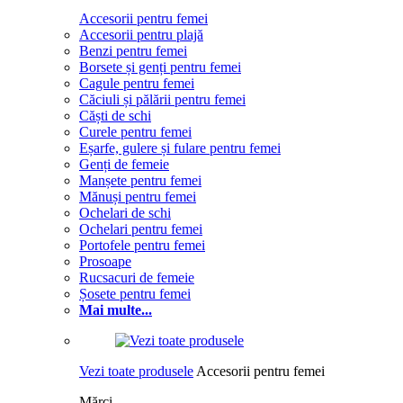
Accesorii pentru femei
Accesorii pentru plajă
Benzi pentru femei
Borsete și genți pentru femei
Cagule pentru femei
Căciuli și pălării pentru femei
Căști de schi
Curele pentru femei
Eșarfe, gulere și fulare pentru femei
Genți de femeie
Manșete pentru femei
Mănuși pentru femei
Ochelari de schi
Ochelari pentru femei
Portofele pentru femei
Prosoape
Rucsacuri de femeie
Șosete pentru femei
Mai multe...
Vezi toate produsele
Accesorii pentru femei
Mărci