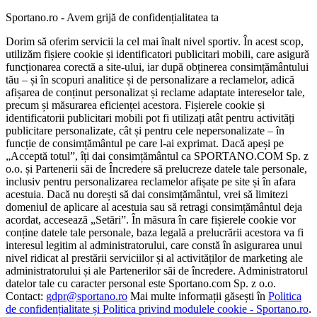
Sportano.ro - Avem grijă de confidențialitatea ta
Dorim să oferim servicii la cel mai înalt nivel sportiv. În acest scop,
utilizăm fișiere cookie și identificatori publicitari mobili, care asigură
funcționarea corectă a site-ului, iar după obținerea consimțământului
tău – și în scopuri analitice și de personalizare a reclamelor, adică
afișarea de conținut personalizat și reclame adaptate intereselor tale,
precum și măsurarea eficienței acestora. Fișierele cookie și
identificatorii publicitari mobili pot fi utilizați atât pentru activități
publicitare personalizate, cât și pentru cele nepersonalizate – în
funcție de consimțământul pe care l-ai exprimat. Dacă apeși pe
„Acceptă totul”, îți dai consimțământul ca SPORTANO.COM Sp. z
o.o. și Partenerii săi de Încredere să prelucreze datele tale personale,
inclusiv pentru personalizarea reclamelor afișate pe site și în afara
acestuia. Dacă nu dorești să dai consimțământul, vrei să limitezi
domeniul de aplicare al acestuia sau să retragi consimțământul deja
acordat, accesează „Setări”. În măsura în care fișierele cookie vor
conține datele tale personale, baza legală a prelucrării acestora va fi
interesul legitim al administratorului, care constă în asigurarea unui
nivel ridicat al prestării serviciilor și al activităților de marketing ale
administratorului și ale Partenerilor săi de încredere. Administratorul
datelor tale cu caracter personal este Sportano.com Sp. z o.o.
Contact:
gdpr@sportano.ro
Mai multe informații găsești în
Politica
de confidențialitate și Politica privind modulele cookie - Sportano.ro
.