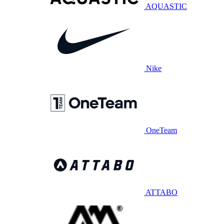
AQUASTIC
Nike
OneTeam
ATTABO