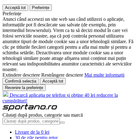
Acceptă tot
Preferințe
Preferințe
Atunci când accesezi un site web sau când utilizezi o aplicație,
informațiile pot fi descărcate sau salvate (de exemplu, prin
intermediul browserului). Vrem ca tu să decizi modul în care vei
folosi serviciile noastre, așa că poți controla personal utilizarea
anumitor tipuri de module cookie sau a unor tehnologii similare. Fă
clic pe titlurile fiecărei categorii pentru a afla mai multe și pentru a
schimba setările. Dezactivarea unor module cookie sau a unor
tehnologii similare poate atrage afișarea unui conținut mai puțin
relevant sau indisponibilitatea anumitor caracteristici ale serviciilor
noastre.
Extindere descriere
Restrângere descriere
Mai multe informații
Confirmă selecția
Acceptă tot
Revenire la preferințe
Descarcă aplicația pe telefon și obține 40 lei reducere la
cumpărături!
Căutați după produs, categorie sau marcă
Livrare de la 0 lei
30 de zile pentru retur