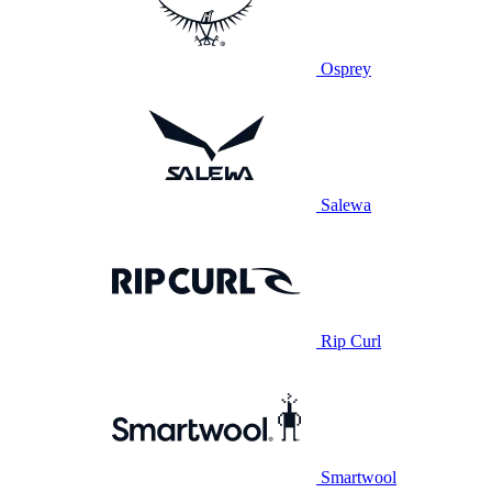
Osprey
Salewa
Rip Curl
Smartwool