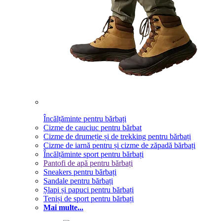
Încălțăminte pentru bărbați
Cizme de cauciuc pentru bărbat
Cizme de drumeție și de trekking pentru bărbați
Cizme de iarnă pentru și cizme de zăpadă bărbați
Încălțăminte sport pentru bărbați
Pantofi de apă pentru bărbați
Sneakers pentru bărbați
Sandale pentru bărbați
Șlapi și papuci pentru bărbați
Teniși de sport pentru bărbați
Mai multe...