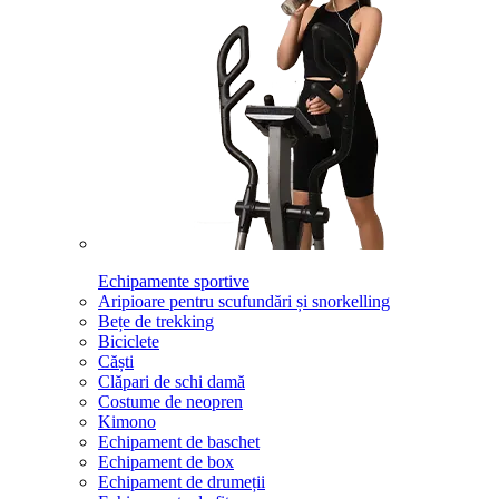
Echipamente sportive
Aripioare pentru scufundări și snorkelling
Bețe de trekking
Biciclete
Căști
Clăpari de schi damă
Costume de neopren
Kimono
Echipament de baschet
Echipament de box
Echipament de drumeții