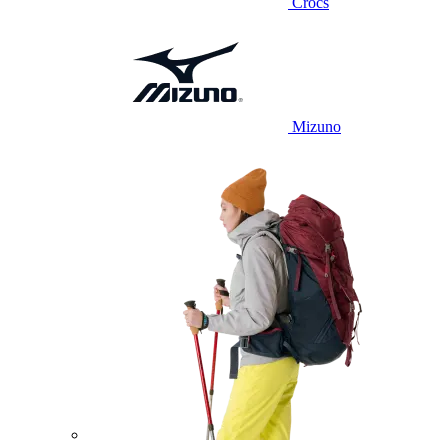
Crocs
Mizuno