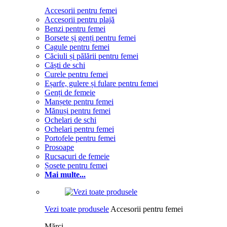
Accesorii pentru femei
Accesorii pentru plajă
Benzi pentru femei
Borsete și genți pentru femei
Cagule pentru femei
Căciuli și pălării pentru femei
Căști de schi
Curele pentru femei
Eșarfe, gulere și fulare pentru femei
Genți de femeie
Manșete pentru femei
Mănuși pentru femei
Ochelari de schi
Ochelari pentru femei
Portofele pentru femei
Prosoape
Rucsacuri de femeie
Șosete pentru femei
Mai multe...
Vezi toate produsele
Accesorii pentru femei
Mărci