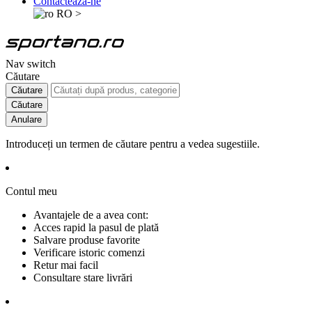
Contactează-ne
RO
>
Nav switch
Căutare
Căutare
Căutare
Anulare
Introduceți un termen de căutare pentru a vedea sugestiile.
Contul meu
Avantajele de a avea cont:
Acces rapid la pasul de plată
Salvare produse favorite
Verificare istoric comenzi
Retur mai facil
Consultare stare livrări