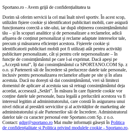
Sportano.ro - Avem grijă de confidențialitatea ta
Dorim să oferim servicii la cel mai înalt nivel sportiv. În acest scop,
utilizăm fișiere cookie și identificatori publicitari mobili, care asigură
funcționarea corectă a site-ului, iar după obținerea consimțământului
tău – și în scopuri analitice și de personalizare a reclamelor, adică
afișarea de conținut personalizat și reclame adaptate intereselor tale,
precum și măsurarea eficienței acestora. Fișierele cookie și
identificatorii publicitari mobili pot fi utilizați atât pentru activități
publicitare personalizate, cât și pentru cele nepersonalizate – în
funcție de consimțământul pe care l-ai exprimat. Dacă apeși pe
„Acceptă totul”, îți dai consimțământul ca SPORTANO.COM Sp. z
o.o. și Partenerii săi de Încredere să prelucreze datele tale personale,
inclusiv pentru personalizarea reclamelor afișate pe site și în afara
acestuia. Dacă nu dorești să dai consimțământul, vrei să limitezi
domeniul de aplicare al acestuia sau să retragi consimțământul deja
acordat, accesează „Setări”. În măsura în care fișierele cookie vor
conține datele tale personale, baza legală a prelucrării acestora va fi
interesul legitim al administratorului, care constă în asigurarea unui
nivel ridicat al prestării serviciilor și al activităților de marketing ale
administratorului și ale Partenerilor săi de încredere. Administratorul
datelor tale cu caracter personal este Sportano.com Sp. z o.o.
Contact:
gdpr@sportano.ro
Mai multe informații găsești în
Politica
de confidențialitate și Politica privind modulele cookie - Sportano.ro
.