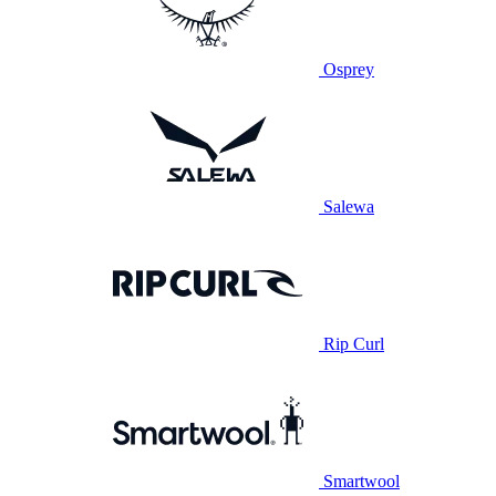
Osprey
Salewa
Rip Curl
Smartwool