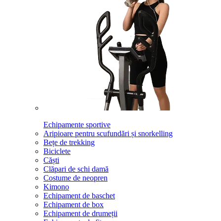
Echipamente sportive
Aripioare pentru scufundări și snorkelling
Bețe de trekking
Biciclete
Căști
Clăpari de schi damă
Costume de neopren
Kimono
Echipament de baschet
Echipament de box
Echipament de drumeții