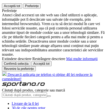
Acceptă tot
Preferințe
Preferințe
Atunci când accesezi un site web sau când utilizezi o aplicație,
informațiile pot fi descărcate sau salvate (de exemplu, prin
intermediul browserului). Vrem ca tu să decizi modul în care vei
folosi serviciile noastre, așa că poți controla personal utilizarea
anumitor tipuri de module cookie sau a unor tehnologii similare. Fă
clic pe titlurile fiecărei categorii pentru a afla mai multe și pentru a
schimba setările. Dezactivarea unor module cookie sau a unor
tehnologii similare poate atrage afișarea unui conținut mai puțin
relevant sau indisponibilitatea anumitor caracteristici ale serviciilor
noastre.
Extindere descriere
Restrângere descriere
Mai multe informații
Confirmă selecția
Acceptă tot
Revenire la preferințe
Descarcă aplicația pe telefon și obține 40 lei reducere la
cumpărături!
Căutați după produs, categorie sau marcă
Livrare de la 0 lei
30 de zile pentru retur