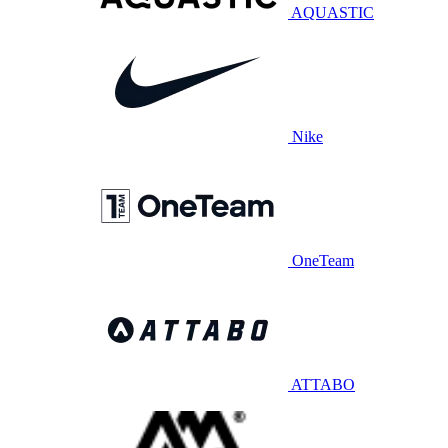
AQUASTIC
Nike
OneTeam
ATTABO