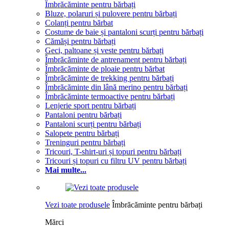
Îmbrăcăminte pentru bărbați
Bluze, polaruri și pulovere pentru bărbați
Colanți pentru bărbat
Costume de baie și pantaloni scurți pentru bărbați
Cămăși pentru bărbați
Geci, paltoane și veste pentru bărbați
Îmbrăcăminte de antrenament pentru bărbați
Îmbrăcăminte de ploaie pentru bărbat
Îmbrăcăminte de trekking pentru bărbați
Îmbrăcăminte din lână merino pentru bărbați
Îmbrăcăminte termoactive pentru bărbați
Lenjerie sport pentru bărbați
Pantaloni pentru bărbați
Pantaloni scurți pentru bărbați
Salopete pentru bărbați
Treninguri pentru bărbați
Tricouri, T-shirt-uri și topuri pentru bărbați
Tricouri și topuri cu filtru UV pentru bărbați
Mai multe...
Vezi toate produsele
Îmbrăcăminte pentru bărbați
Mărci