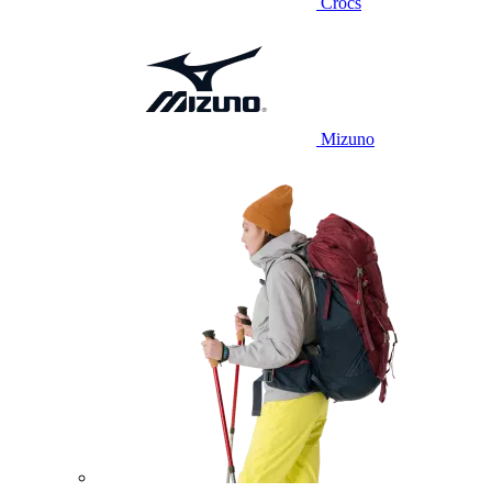
Crocs
Mizuno