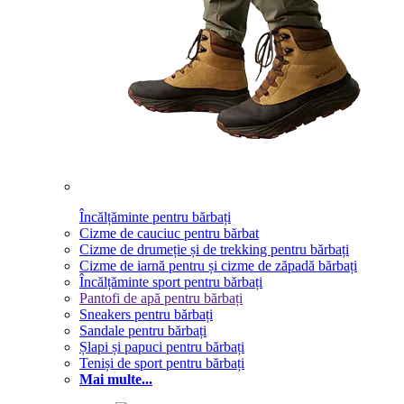
Încălțăminte pentru bărbați
Cizme de cauciuc pentru bărbat
Cizme de drumeție și de trekking pentru bărbați
Cizme de iarnă pentru și cizme de zăpadă bărbați
Încălțăminte sport pentru bărbați
Pantofi de apă pentru bărbați
Sneakers pentru bărbați
Sandale pentru bărbați
Șlapi și papuci pentru bărbați
Teniși de sport pentru bărbați
Mai multe...