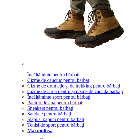
Încălțăminte pentru bărbați
Cizme de cauciuc pentru bărbat
Cizme de drumeție și de trekking pentru bărbați
Cizme de iarnă pentru și cizme de zăpadă bărbați
Încălțăminte sport pentru bărbați
Pantofi de apă pentru bărbați
Sneakers pentru bărbați
Sandale pentru bărbați
Șlapi și papuci pentru bărbați
Teniși de sport pentru bărbați
Mai multe...