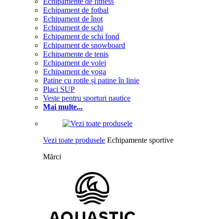
Echipamente de fitness
Echipament de fotbal
Echipament de înot
Echipament de schi
Echipament de schi fond
Echipament de snowboard
Echipamente de tenis
Echipament de volei
Echipament de yoga
Patine cu rotile și patine în linie
Placi SUP
Veste pentru sporturi nautice
Mai multe...
Vezi toate produsele
Echipamente sportive
Mărci