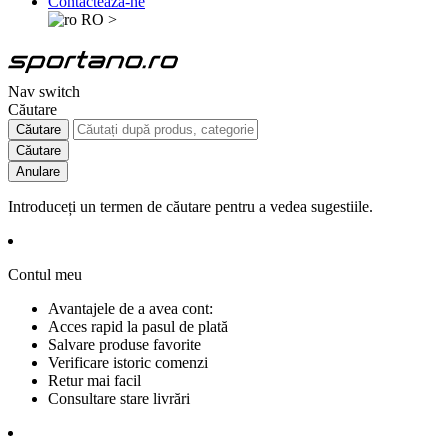
Contactează-ne
RO
>
Nav switch
Căutare
Căutare
Căutare
Anulare
Introduceți un termen de căutare pentru a vedea sugestiile.
Contul meu
Avantajele de a avea cont:
Acces rapid la pasul de plată
Salvare produse favorite
Verificare istoric comenzi
Retur mai facil
Consultare stare livrări