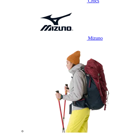
Crocs
Mizuno