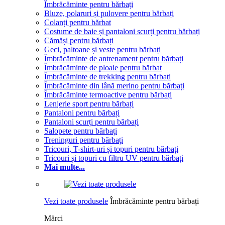
Îmbrăcăminte pentru bărbați
Bluze, polaruri și pulovere pentru bărbați
Colanți pentru bărbat
Costume de baie și pantaloni scurți pentru bărbați
Cămăși pentru bărbați
Geci, paltoane și veste pentru bărbați
Îmbrăcăminte de antrenament pentru bărbați
Îmbrăcăminte de ploaie pentru bărbat
Îmbrăcăminte de trekking pentru bărbați
Îmbrăcăminte din lână merino pentru bărbați
Îmbrăcăminte termoactive pentru bărbați
Lenjerie sport pentru bărbați
Pantaloni pentru bărbați
Pantaloni scurți pentru bărbați
Salopete pentru bărbați
Treninguri pentru bărbați
Tricouri, T-shirt-uri și topuri pentru bărbați
Tricouri și topuri cu filtru UV pentru bărbați
Mai multe...
Vezi toate produsele
Îmbrăcăminte pentru bărbați
Mărci