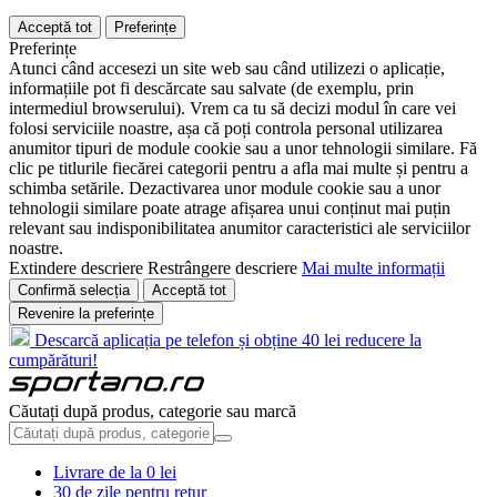
Acceptă tot
Preferințe
Preferințe
Atunci când accesezi un site web sau când utilizezi o aplicație,
informațiile pot fi descărcate sau salvate (de exemplu, prin
intermediul browserului). Vrem ca tu să decizi modul în care vei
folosi serviciile noastre, așa că poți controla personal utilizarea
anumitor tipuri de module cookie sau a unor tehnologii similare. Fă
clic pe titlurile fiecărei categorii pentru a afla mai multe și pentru a
schimba setările. Dezactivarea unor module cookie sau a unor
tehnologii similare poate atrage afișarea unui conținut mai puțin
relevant sau indisponibilitatea anumitor caracteristici ale serviciilor
noastre.
Extindere descriere
Restrângere descriere
Mai multe informații
Confirmă selecția
Acceptă tot
Revenire la preferințe
Descarcă aplicația pe telefon și obține 40 lei reducere la
cumpărături!
Căutați după produs, categorie sau marcă
Livrare de la 0 lei
30 de zile pentru retur