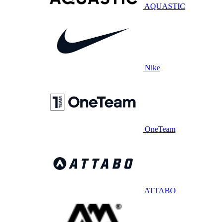
AQUASTIC
Nike
OneTeam
ATTABO