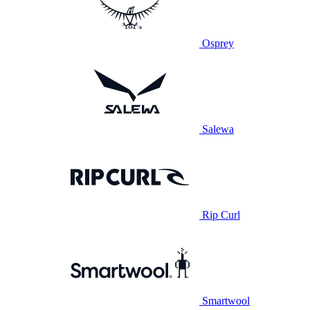
Osprey
Salewa
Rip Curl
Smartwool