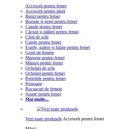
Accesorii pentru femei
Accesorii pentru plajă
Benzi pentru femei
Borsete și genți pentru femei
Cagule pentru femei
Căciuli și pălării pentru femei
Căști de schi
Curele pentru femei
Eșarfe, gulere și fulare pentru femei
Genți de femeie
Manșete pentru femei
Mănuși pentru femei
Ochelari de schi
Ochelari pentru femei
Portofele pentru femei
Prosoape
Rucsacuri de femeie
Șosete pentru femei
Mai multe...
Vezi toate produsele
Accesorii pentru femei
Mărci