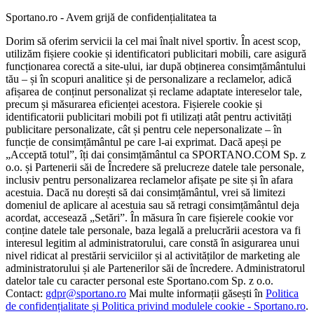
Sportano.ro - Avem grijă de confidențialitatea ta
Dorim să oferim servicii la cel mai înalt nivel sportiv. În acest scop,
utilizăm fișiere cookie și identificatori publicitari mobili, care asigură
funcționarea corectă a site-ului, iar după obținerea consimțământului
tău – și în scopuri analitice și de personalizare a reclamelor, adică
afișarea de conținut personalizat și reclame adaptate intereselor tale,
precum și măsurarea eficienței acestora. Fișierele cookie și
identificatorii publicitari mobili pot fi utilizați atât pentru activități
publicitare personalizate, cât și pentru cele nepersonalizate – în
funcție de consimțământul pe care l-ai exprimat. Dacă apeși pe
„Acceptă totul”, îți dai consimțământul ca SPORTANO.COM Sp. z
o.o. și Partenerii săi de Încredere să prelucreze datele tale personale,
inclusiv pentru personalizarea reclamelor afișate pe site și în afara
acestuia. Dacă nu dorești să dai consimțământul, vrei să limitezi
domeniul de aplicare al acestuia sau să retragi consimțământul deja
acordat, accesează „Setări”. În măsura în care fișierele cookie vor
conține datele tale personale, baza legală a prelucrării acestora va fi
interesul legitim al administratorului, care constă în asigurarea unui
nivel ridicat al prestării serviciilor și al activităților de marketing ale
administratorului și ale Partenerilor săi de încredere. Administratorul
datelor tale cu caracter personal este Sportano.com Sp. z o.o.
Contact:
gdpr@sportano.ro
Mai multe informații găsești în
Politica
de confidențialitate și Politica privind modulele cookie - Sportano.ro
.