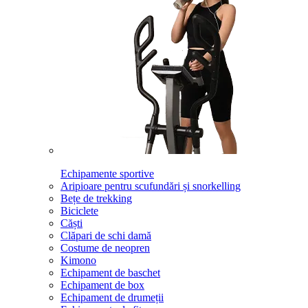
Echipamente sportive
Aripioare pentru scufundări și snorkelling
Bețe de trekking
Biciclete
Căști
Clăpari de schi damă
Costume de neopren
Kimono
Echipament de baschet
Echipament de box
Echipament de drumeții