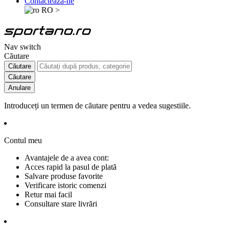
Contactează-ne
RO
>
Nav switch
Căutare
Căutare
Căutare
Anulare
Introduceți un termen de căutare pentru a vedea sugestiile.
Contul meu
Avantajele de a avea cont:
Acces rapid la pasul de plată
Salvare produse favorite
Verificare istoric comenzi
Retur mai facil
Consultare stare livrări