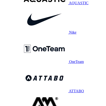
AQUASTIC
Nike
OneTeam
ATTABO