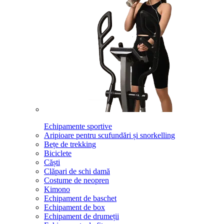
Echipamente sportive
Aripioare pentru scufundări și snorkelling
Bețe de trekking
Biciclete
Căști
Clăpari de schi damă
Costume de neopren
Kimono
Echipament de baschet
Echipament de box
Echipament de drumeții