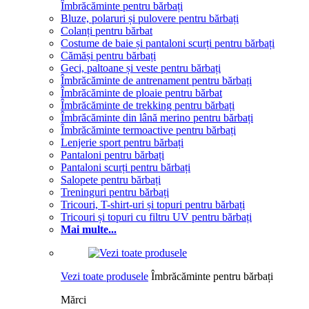
Îmbrăcăminte pentru bărbați
Bluze, polaruri și pulovere pentru bărbați
Colanți pentru bărbat
Costume de baie și pantaloni scurți pentru bărbați
Cămăși pentru bărbați
Geci, paltoane și veste pentru bărbați
Îmbrăcăminte de antrenament pentru bărbați
Îmbrăcăminte de ploaie pentru bărbat
Îmbrăcăminte de trekking pentru bărbați
Îmbrăcăminte din lână merino pentru bărbați
Îmbrăcăminte termoactive pentru bărbați
Lenjerie sport pentru bărbați
Pantaloni pentru bărbați
Pantaloni scurți pentru bărbați
Salopete pentru bărbați
Treninguri pentru bărbați
Tricouri, T-shirt-uri și topuri pentru bărbați
Tricouri și topuri cu filtru UV pentru bărbați
Mai multe...
Vezi toate produsele
Îmbrăcăminte pentru bărbați
Mărci