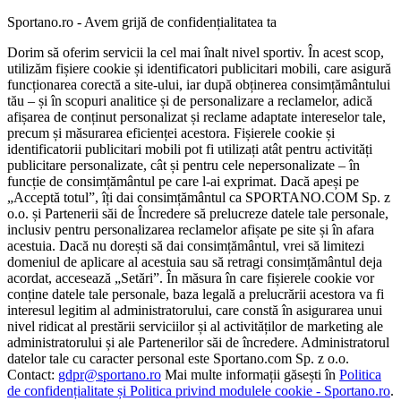
Sportano.ro - Avem grijă de confidențialitatea ta
Dorim să oferim servicii la cel mai înalt nivel sportiv. În acest scop,
utilizăm fișiere cookie și identificatori publicitari mobili, care asigură
funcționarea corectă a site-ului, iar după obținerea consimțământului
tău – și în scopuri analitice și de personalizare a reclamelor, adică
afișarea de conținut personalizat și reclame adaptate intereselor tale,
precum și măsurarea eficienței acestora. Fișierele cookie și
identificatorii publicitari mobili pot fi utilizați atât pentru activități
publicitare personalizate, cât și pentru cele nepersonalizate – în
funcție de consimțământul pe care l-ai exprimat. Dacă apeși pe
„Acceptă totul”, îți dai consimțământul ca SPORTANO.COM Sp. z
o.o. și Partenerii săi de Încredere să prelucreze datele tale personale,
inclusiv pentru personalizarea reclamelor afișate pe site și în afara
acestuia. Dacă nu dorești să dai consimțământul, vrei să limitezi
domeniul de aplicare al acestuia sau să retragi consimțământul deja
acordat, accesează „Setări”. În măsura în care fișierele cookie vor
conține datele tale personale, baza legală a prelucrării acestora va fi
interesul legitim al administratorului, care constă în asigurarea unui
nivel ridicat al prestării serviciilor și al activităților de marketing ale
administratorului și ale Partenerilor săi de încredere. Administratorul
datelor tale cu caracter personal este Sportano.com Sp. z o.o.
Contact:
gdpr@sportano.ro
Mai multe informații găsești în
Politica
de confidențialitate și Politica privind modulele cookie - Sportano.ro
.