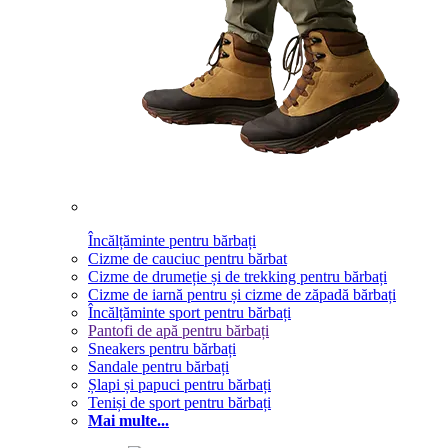
Încălțăminte pentru bărbați
Cizme de cauciuc pentru bărbat
Cizme de drumeție și de trekking pentru bărbați
Cizme de iarnă pentru și cizme de zăpadă bărbați
Încălțăminte sport pentru bărbați
Pantofi de apă pentru bărbați
Sneakers pentru bărbați
Sandale pentru bărbați
Șlapi și papuci pentru bărbați
Teniși de sport pentru bărbați
Mai multe...