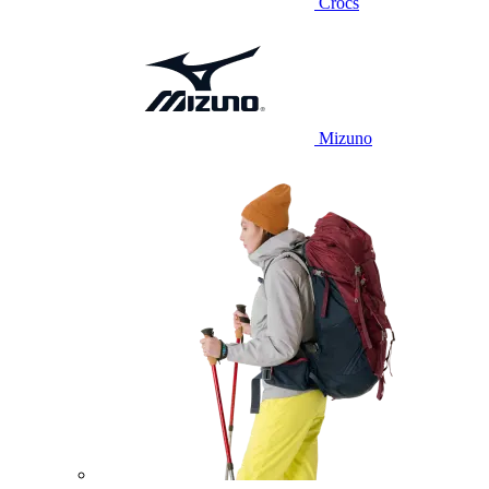
Crocs
Mizuno