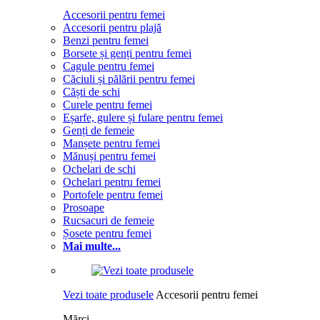
Accesorii pentru femei
Accesorii pentru plajă
Benzi pentru femei
Borsete și genți pentru femei
Cagule pentru femei
Căciuli și pălării pentru femei
Căști de schi
Curele pentru femei
Eșarfe, gulere și fulare pentru femei
Genți de femeie
Manșete pentru femei
Mănuși pentru femei
Ochelari de schi
Ochelari pentru femei
Portofele pentru femei
Prosoape
Rucsacuri de femeie
Șosete pentru femei
Mai multe...
Vezi toate produsele
Accesorii pentru femei
Mărci