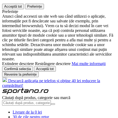
Acceptă tot
Preferințe
Preferințe
Atunci când accesezi un site web sau când utilizezi o aplicație,
informațiile pot fi descărcate sau salvate (de exemplu, prin
intermediul browserului). Vrem ca tu să decizi modul în care vei
folosi serviciile noastre, așa că poți controla personal utilizarea
anumitor tipuri de module cookie sau a unor tehnologii similare. Fă
clic pe titlurile fiecărei categorii pentru a afla mai multe și pentru a
schimba setările. Dezactivarea unor module cookie sau a unor
tehnologii similare poate atrage afișarea unui conținut mai puțin
relevant sau indisponibilitatea anumitor caracteristici ale serviciilor
noastre.
Extindere descriere
Restrângere descriere
Mai multe informații
Confirmă selecția
Acceptă tot
Revenire la preferințe
Descarcă aplicația pe telefon și obține 40 lei reducere la
cumpărături!
Căutați după produs, categorie sau marcă
Livrare de la 0 lei
30 de zile pentru retur