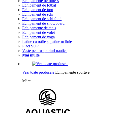
Echipamente de fitness
Echipament de fotbal
Echipament de înot
Echipament de schi
Echipament de schi fond
Echipament de snowboard
Echipamente de tenis
Echipament de volei
Echipament de yoga
Patine cu rotile și patine în linie
Placi SUP
Veste pentru sporturi nautice
Mai multe...
Vezi toate produsele
Echipamente sportive
Mărci