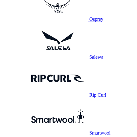
Osprey
Salewa
Rip Curl
Smartwool