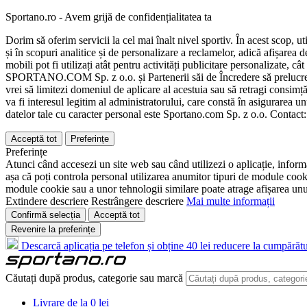
Sportano.ro - Avem grijă de confidențialitatea ta
Dorim să oferim servicii la cel mai înalt nivel sportiv. În acest scop, u
și în scopuri analitice și de personalizare a reclamelor, adică afișarea d
mobili pot fi utilizați atât pentru activități publicitare personalizate,
SPORTANO.COM Sp. z o.o. și Partenerii săi de Încredere să prelucreze d
vrei să limitezi domeniul de aplicare al acestuia sau să retragi consimț
va fi interesul legitim al administratorului, care constă în asigurarea unu
datelor tale cu caracter personal este Sportano.com Sp. z o.o. Contact
Acceptă tot
Preferințe
Preferințe
Atunci când accesezi un site web sau când utilizezi o aplicație, informa
așa că poți controla personal utilizarea anumitor tipuri de module cooki
module cookie sau a unor tehnologii similare poate atrage afișarea unui 
Extindere descriere
Restrângere descriere
Mai multe informații
Confirmă selecția
Acceptă tot
Revenire la preferințe
Descarcă aplicația pe telefon și obține 40 lei reducere la cumpărătu
Căutați după produs, categorie sau marcă
Livrare de la 0 lei