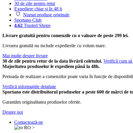
30 de zile pentru retur
Expediere chiar și în 48 h
Numai produse originale
Sportano Club
4.62
Trusted Shops
Livrare gratuită pentru comenzile cu o valoare de peste 299 lei.
Livrarea gratuită nu include expedierile cu volum mare.
Mai multe despre livrare
30 de zile pentru retur de la data livrării coletului.
Verifică cum să 
Majoritatea produselor le expediem până la 48h.
Perioada de realizare a comenzilor poate varia în funcție de disponibili
Verifică informațiile detaliate
Sportano este distribuitorul produselor a peste 600 de mărci de t
Garantăm originalitatea produselor oferite.
Despre noi
Contactează-ne
RO
>