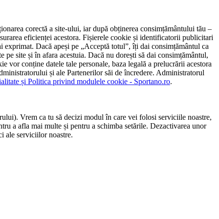
ncționarea corectă a site-ului, iar după obținerea consimțământului tău –
rarea eficienței acestora. Fișierele cookie și identificatorii publicitari
 l-ai exprimat. Dacă apeși pe „Acceptă totul”, îți dai consimțământul ca
 pe site și în afara acestuia. Dacă nu dorești să dai consimțământul,
ie vor conține datele tale personale, baza legală a prelucrării acestora
 administratorului și ale Partenerilor săi de încredere. Administratorul
ialitate și Politica privind modulele cookie - Sportano.ro
.
ului). Vrem ca tu să decizi modul în care vei folosi serviciile noastre,
entru a afla mai multe și pentru a schimba setările. Dezactivarea unor
 ale serviciilor noastre.