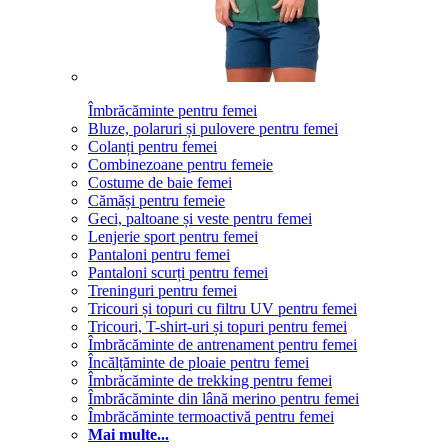
Îmbrăcăminte pentru femei
Bluze, polaruri și pulovere pentru femei
Colanți pentru femei
Combinezoane pentru femeie
Costume de baie femei
Cămăși pentru femeie
Geci, paltoane și veste pentru femei
Lenjerie sport pentru femei
Pantaloni pentru femei
Pantaloni scurți pentru femei
Treninguri pentru femei
Tricouri și topuri cu filtru UV pentru femei
Tricouri, T-shirt-uri și topuri pentru femei
Îmbrăcăminte de antrenament pentru femei
Încălțăminte de ploaie pentru femei
Îmbrăcăminte de trekking pentru femei
Îmbrăcăminte din lână merino pentru femei
Îmbrăcăminte termoactivă pentru femei
Mai multe...