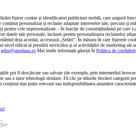
tilizăm fișiere cookie și identificatori publicitari mobili, care asigură fu
e conținut personalizat și reclame adaptate intereselor tale, precum și măsu
 cât și pentru cele nepersonalizate – în funcție de consimțământul pe care
atele tale personale, inclusiv pentru personalizarea reclamelor afișate
ământul deja acordat, accesează „Setări”. În măsura în care fișierele cook
i nivel ridicat al prestării serviciilor și al activităților de marketing ale
:
gdpr@sportano.ro
Mai multe informații găsești în
Politica de confidenț
țiile pot fi descărcate sau salvate (de exemplu, prin intermediul browser
e sau a unor tehnologii similare. Fă clic pe titlurile fiecărei categorii p
conținut mai puțin relevant sau indisponibilitatea anumitor caracteristici
ri!