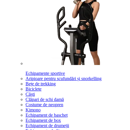
Echipamente sportive
Aripioare pentru scufundări și snorkelling
Bețe de trekking
Biciclete
Căști
Clăpari de schi damă
Costume de neopren
Kimono
Echipament de baschet
Echipament de box
Echipament de drumeții