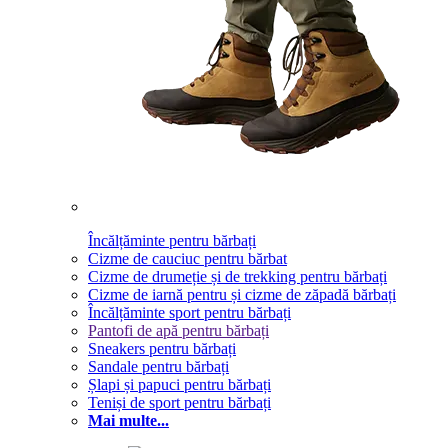
Încălțăminte pentru bărbați
Cizme de cauciuc pentru bărbat
Cizme de drumeție și de trekking pentru bărbați
Cizme de iarnă pentru și cizme de zăpadă bărbați
Încălțăminte sport pentru bărbați
Pantofi de apă pentru bărbați
Sneakers pentru bărbați
Sandale pentru bărbați
Șlapi și papuci pentru bărbați
Teniși de sport pentru bărbați
Mai multe...