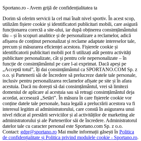
Sportano.ro - Avem grijă de confidențialitatea ta
Dorim să oferim servicii la cel mai înalt nivel sportiv. În acest scop,
utilizăm fișiere cookie și identificatori publicitari mobili, care asigură
funcționarea corectă a site-ului, iar după obținerea consimțământului
tău – și în scopuri analitice și de personalizare a reclamelor, adică
afișarea de conținut personalizat și reclame adaptate intereselor tale,
precum și măsurarea eficienței acestora. Fișierele cookie și
identificatorii publicitari mobili pot fi utilizați atât pentru activități
publicitare personalizate, cât și pentru cele nepersonalizate – în
funcție de consimțământul pe care l-ai exprimat. Dacă apeși pe
„Acceptă totul”, îți dai consimțământul ca SPORTANO.COM Sp. z
o.o. și Partenerii săi de Încredere să prelucreze datele tale personale,
inclusiv pentru personalizarea reclamelor afișate pe site și în afara
acestuia. Dacă nu dorești să dai consimțământul, vrei să limitezi
domeniul de aplicare al acestuia sau să retragi consimțământul deja
acordat, accesează „Setări”. În măsura în care fișierele cookie vor
conține datele tale personale, baza legală a prelucrării acestora va fi
interesul legitim al administratorului, care constă în asigurarea unui
nivel ridicat al prestării serviciilor și al activităților de marketing ale
administratorului și ale Partenerilor săi de încredere. Administratorul
datelor tale cu caracter personal este Sportano.com Sp. z o.o.
Contact:
gdpr@sportano.ro
Mai multe informații găsești în
Politica
de confidențialitate și Politica privind modulele cookie - Sportano.ro
.