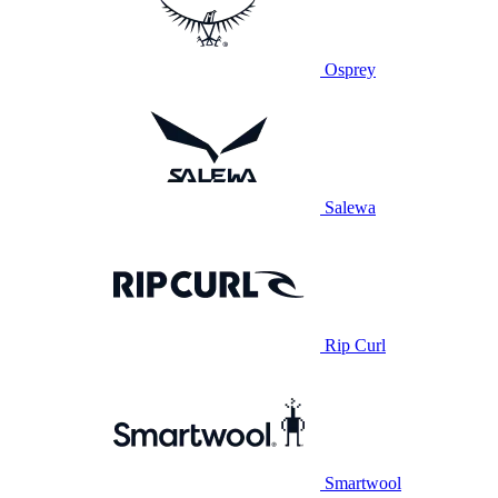
Osprey
Salewa
Rip Curl
Smartwool