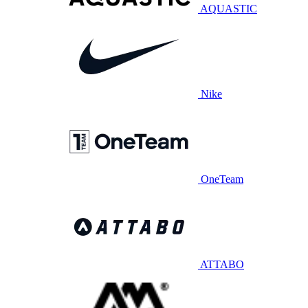
AQUASTIC
Nike
OneTeam
ATTABO