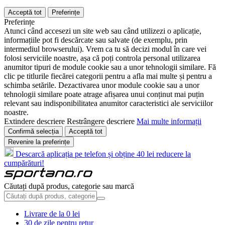
Acceptă tot
Preferințe
Preferințe
Atunci când accesezi un site web sau când utilizezi o aplicație,
informațiile pot fi descărcate sau salvate (de exemplu, prin
intermediul browserului). Vrem ca tu să decizi modul în care vei
folosi serviciile noastre, așa că poți controla personal utilizarea
anumitor tipuri de module cookie sau a unor tehnologii similare. Fă
clic pe titlurile fiecărei categorii pentru a afla mai multe și pentru a
schimba setările. Dezactivarea unor module cookie sau a unor
tehnologii similare poate atrage afișarea unui conținut mai puțin
relevant sau indisponibilitatea anumitor caracteristici ale serviciilor
noastre.
Extindere descriere
Restrângere descriere
Mai multe informații
Confirmă selecția
Acceptă tot
Revenire la preferințe
Descarcă aplicația pe telefon și obține 40 lei reducere la
cumpărături!
Căutați după produs, categorie sau marcă
Livrare de la 0 lei
30 de zile pentru retur