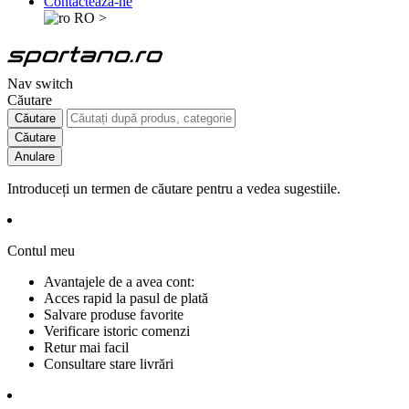
Contactează-ne
RO
>
Nav switch
Căutare
Căutare
Căutare
Anulare
Introduceți un termen de căutare pentru a vedea sugestiile.
Contul meu
Avantajele de a avea cont:
Acces rapid la pasul de plată
Salvare produse favorite
Verificare istoric comenzi
Retur mai facil
Consultare stare livrări