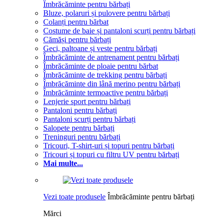
Îmbrăcăminte pentru bărbați
Bluze, polaruri și pulovere pentru bărbați
Colanți pentru bărbat
Costume de baie și pantaloni scurți pentru bărbați
Cămăși pentru bărbați
Geci, paltoane și veste pentru bărbați
Îmbrăcăminte de antrenament pentru bărbați
Îmbrăcăminte de ploaie pentru bărbat
Îmbrăcăminte de trekking pentru bărbați
Îmbrăcăminte din lână merino pentru bărbați
Îmbrăcăminte termoactive pentru bărbați
Lenjerie sport pentru bărbați
Pantaloni pentru bărbați
Pantaloni scurți pentru bărbați
Salopete pentru bărbați
Treninguri pentru bărbați
Tricouri, T-shirt-uri și topuri pentru bărbați
Tricouri și topuri cu filtru UV pentru bărbați
Mai multe...
Vezi toate produsele
Îmbrăcăminte pentru bărbați
Mărci