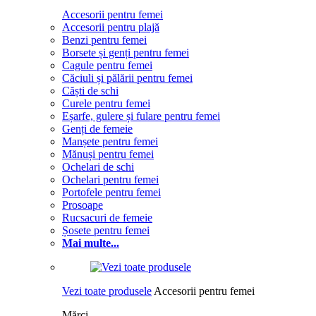
Accesorii pentru femei
Accesorii pentru plajă
Benzi pentru femei
Borsete și genți pentru femei
Cagule pentru femei
Căciuli și pălării pentru femei
Căști de schi
Curele pentru femei
Eșarfe, gulere și fulare pentru femei
Genți de femeie
Manșete pentru femei
Mănuși pentru femei
Ochelari de schi
Ochelari pentru femei
Portofele pentru femei
Prosoape
Rucsacuri de femeie
Șosete pentru femei
Mai multe...
Vezi toate produsele
Accesorii pentru femei
Mărci