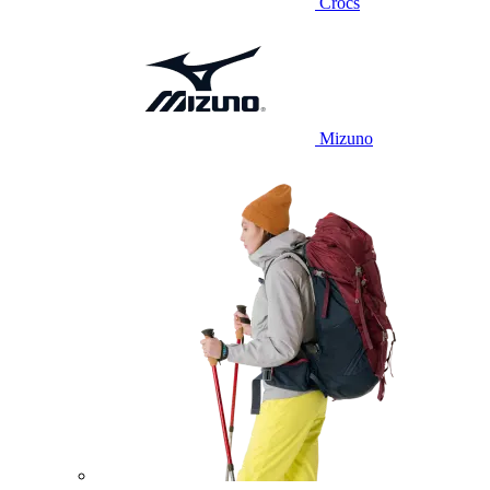
Crocs
Mizuno