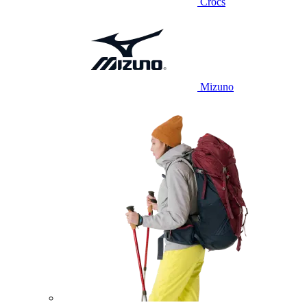
Crocs
Mizuno