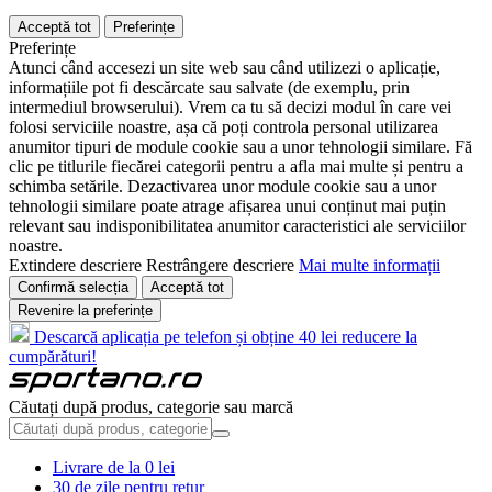
Acceptă tot
Preferințe
Preferințe
Atunci când accesezi un site web sau când utilizezi o aplicație,
informațiile pot fi descărcate sau salvate (de exemplu, prin
intermediul browserului). Vrem ca tu să decizi modul în care vei
folosi serviciile noastre, așa că poți controla personal utilizarea
anumitor tipuri de module cookie sau a unor tehnologii similare. Fă
clic pe titlurile fiecărei categorii pentru a afla mai multe și pentru a
schimba setările. Dezactivarea unor module cookie sau a unor
tehnologii similare poate atrage afișarea unui conținut mai puțin
relevant sau indisponibilitatea anumitor caracteristici ale serviciilor
noastre.
Extindere descriere
Restrângere descriere
Mai multe informații
Confirmă selecția
Acceptă tot
Revenire la preferințe
Descarcă aplicația pe telefon și obține 40 lei reducere la
cumpărături!
Căutați după produs, categorie sau marcă
Livrare de la 0 lei
30 de zile pentru retur