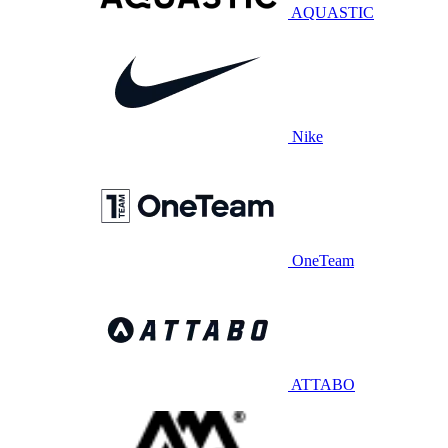
AQUASTIC
Nike
OneTeam
ATTABO