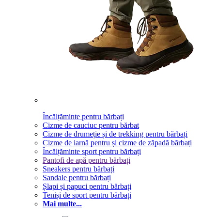
Încălțăminte pentru bărbați
Cizme de cauciuc pentru bărbat
Cizme de drumeție și de trekking pentru bărbați
Cizme de iarnă pentru și cizme de zăpadă bărbați
Încălțăminte sport pentru bărbați
Pantofi de apă pentru bărbați
Sneakers pentru bărbați
Sandale pentru bărbați
Șlapi și papuci pentru bărbați
Teniși de sport pentru bărbați
Mai multe...