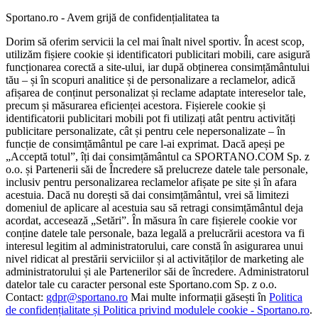
Sportano.ro - Avem grijă de confidențialitatea ta
Dorim să oferim servicii la cel mai înalt nivel sportiv. În acest scop,
utilizăm fișiere cookie și identificatori publicitari mobili, care asigură
funcționarea corectă a site-ului, iar după obținerea consimțământului
tău – și în scopuri analitice și de personalizare a reclamelor, adică
afișarea de conținut personalizat și reclame adaptate intereselor tale,
precum și măsurarea eficienței acestora. Fișierele cookie și
identificatorii publicitari mobili pot fi utilizați atât pentru activități
publicitare personalizate, cât și pentru cele nepersonalizate – în
funcție de consimțământul pe care l-ai exprimat. Dacă apeși pe
„Acceptă totul”, îți dai consimțământul ca SPORTANO.COM Sp. z
o.o. și Partenerii săi de Încredere să prelucreze datele tale personale,
inclusiv pentru personalizarea reclamelor afișate pe site și în afara
acestuia. Dacă nu dorești să dai consimțământul, vrei să limitezi
domeniul de aplicare al acestuia sau să retragi consimțământul deja
acordat, accesează „Setări”. În măsura în care fișierele cookie vor
conține datele tale personale, baza legală a prelucrării acestora va fi
interesul legitim al administratorului, care constă în asigurarea unui
nivel ridicat al prestării serviciilor și al activităților de marketing ale
administratorului și ale Partenerilor săi de încredere. Administratorul
datelor tale cu caracter personal este Sportano.com Sp. z o.o.
Contact:
gdpr@sportano.ro
Mai multe informații găsești în
Politica
de confidențialitate și Politica privind modulele cookie - Sportano.ro
.