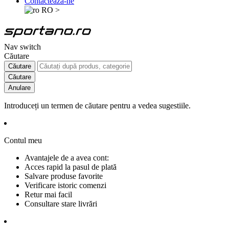
Contactează-ne
RO
>
Nav switch
Căutare
Căutare
Căutare
Anulare
Introduceți un termen de căutare pentru a vedea sugestiile.
Contul meu
Avantajele de a avea cont:
Acces rapid la pasul de plată
Salvare produse favorite
Verificare istoric comenzi
Retur mai facil
Consultare stare livrări