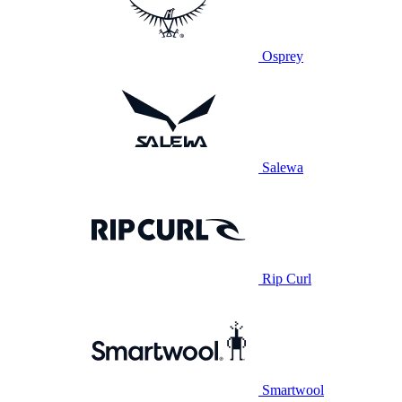
Osprey
Salewa
Rip Curl
Smartwool