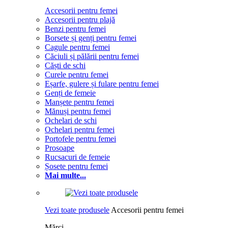
Accesorii pentru femei
Accesorii pentru plajă
Benzi pentru femei
Borsete și genți pentru femei
Cagule pentru femei
Căciuli și pălării pentru femei
Căști de schi
Curele pentru femei
Eșarfe, gulere și fulare pentru femei
Genți de femeie
Manșete pentru femei
Mănuși pentru femei
Ochelari de schi
Ochelari pentru femei
Portofele pentru femei
Prosoape
Rucsacuri de femeie
Șosete pentru femei
Mai multe...
Vezi toate produsele
Accesorii pentru femei
Mărci