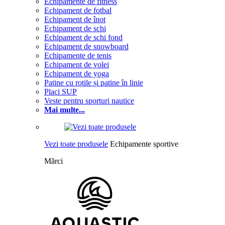
Echipamente de fitness
Echipament de fotbal
Echipament de înot
Echipament de schi
Echipament de schi fond
Echipament de snowboard
Echipamente de tenis
Echipament de volei
Echipament de yoga
Patine cu rotile și patine în linie
Placi SUP
Veste pentru sporturi nautice
Mai multe...
Vezi toate produsele
Echipamente sportive
Mărci