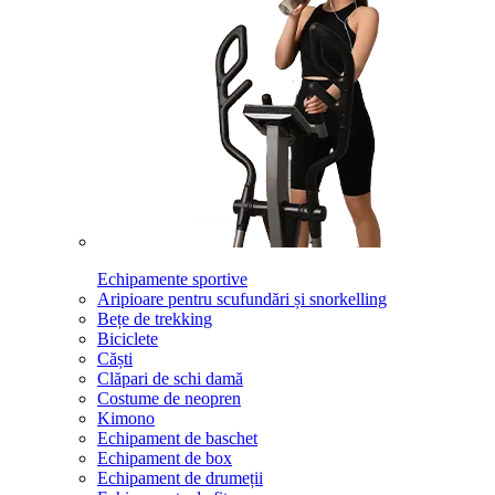
Echipamente sportive
Aripioare pentru scufundări și snorkelling
Bețe de trekking
Biciclete
Căști
Clăpari de schi damă
Costume de neopren
Kimono
Echipament de baschet
Echipament de box
Echipament de drumeții