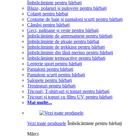
Îmbrăcăminte pentru bărbați
Bluze, polaruri și pulovere pentru bărbați
Colanți pentru bărbat
Costume de baie și pantaloni scurți pentru bărbați
Cămăși pentru bărbați
Geci, paltoane și veste pentru bărbați
Îmbrăcăminte de antrenament pentru bărbați
Îmbrăcăminte de ploaie pentru bărbat
Îmbrăcăminte de trekking pentru bărbați
Îmbrăcăminte din lână merino pentru bărbați
Îmbrăcăminte termoactive pentru bărbați
Lenjerie sport pentru bărbați
Pantaloni pentru bărbați
Pantaloni scurți pentru bărbați
Salopete pentru bărbați
Treninguri pentru bărbați
Tricouri, T-shirt-uri și topuri pentru bărbați
Tricouri și topuri cu filtru UV pentru bărbați
Mai multe...
Vezi toate produsele
Îmbrăcăminte pentru bărbați
Mărci