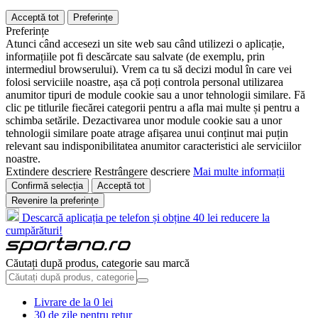
Acceptă tot
Preferințe
Preferințe
Atunci când accesezi un site web sau când utilizezi o aplicație,
informațiile pot fi descărcate sau salvate (de exemplu, prin
intermediul browserului). Vrem ca tu să decizi modul în care vei
folosi serviciile noastre, așa că poți controla personal utilizarea
anumitor tipuri de module cookie sau a unor tehnologii similare. Fă
clic pe titlurile fiecărei categorii pentru a afla mai multe și pentru a
schimba setările. Dezactivarea unor module cookie sau a unor
tehnologii similare poate atrage afișarea unui conținut mai puțin
relevant sau indisponibilitatea anumitor caracteristici ale serviciilor
noastre.
Extindere descriere
Restrângere descriere
Mai multe informații
Confirmă selecția
Acceptă tot
Revenire la preferințe
Descarcă aplicația pe telefon și obține 40 lei reducere la
cumpărături!
Căutați după produs, categorie sau marcă
Livrare de la 0 lei
30 de zile pentru retur