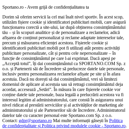
Sportano.ro - Avem grijă de confidențialitatea ta
Dorim să oferim servicii la cel mai înalt nivel sportiv. În acest scop,
utilizăm fișiere cookie și identificatori publicitari mobili, care asigură
funcționarea corectă a site-ului, iar după obținerea consimțământului
tău – și în scopuri analitice și de personalizare a reclamelor, adică
afișarea de conținut personalizat și reclame adaptate intereselor tale,
precum și măsurarea eficienței acestora. Fișierele cookie și
identificatorii publicitari mobili pot fi utilizați atât pentru activități
publicitare personalizate, cât și pentru cele nepersonalizate – în
funcție de consimțământul pe care l-ai exprimat. Dacă apeși pe
„Acceptă totul”, îți dai consimțământul ca SPORTANO.COM Sp. z
o.o. și Partenerii săi de Încredere să prelucreze datele tale personale,
inclusiv pentru personalizarea reclamelor afișate pe site și în afara
acestuia. Dacă nu dorești să dai consimțământul, vrei să limitezi
domeniul de aplicare al acestuia sau să retragi consimțământul deja
acordat, accesează „Setări”. În măsura în care fișierele cookie vor
conține datele tale personale, baza legală a prelucrării acestora va fi
interesul legitim al administratorului, care constă în asigurarea unui
nivel ridicat al prestării serviciilor și al activităților de marketing ale
administratorului și ale Partenerilor săi de încredere. Administratorul
datelor tale cu caracter personal este Sportano.com Sp. z o.o.
Contact:
gdpr@sportano.ro
Mai multe informații găsești în
Politica
de confidențialitate și Politica privind modulele cookie - Sportano.ro
.