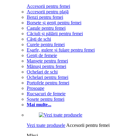
Accesorii pentru femei
Accesorii pentru plajă
Benzi pentru femei
Borsete și genți pentru femei
Cagule pentru femei
Căciuli și pălării pentru femei
Căști de schi
Curele pentru femei
Eșarfe, gulere și fulare pentru femei
Genți de femeie
Manșete pentru femei
Mănuși pentru femei
Ochelari de schi
Ochelari pentru femei
Portofele pentru femei
Prosoape
Rucsacuri de femeie
Șosete pentru femei
Mai multe...
Vezi toate produsele
Accesorii pentru femei
Mărci