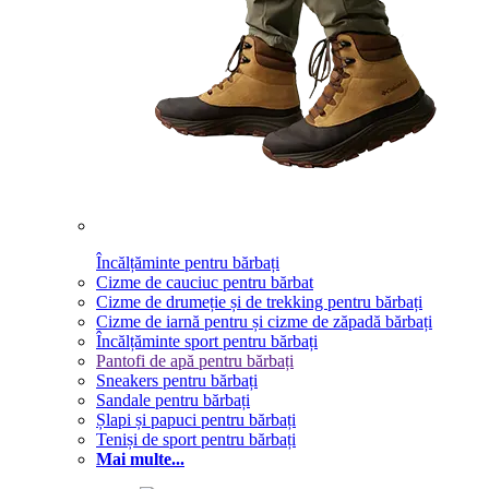
Încălțăminte pentru bărbați
Cizme de cauciuc pentru bărbat
Cizme de drumeție și de trekking pentru bărbați
Cizme de iarnă pentru și cizme de zăpadă bărbați
Încălțăminte sport pentru bărbați
Pantofi de apă pentru bărbați
Sneakers pentru bărbați
Sandale pentru bărbați
Șlapi și papuci pentru bărbați
Teniși de sport pentru bărbați
Mai multe...