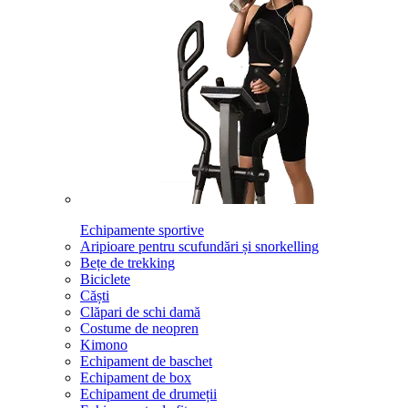
Echipamente sportive
Aripioare pentru scufundări și snorkelling
Bețe de trekking
Biciclete
Căști
Clăpari de schi damă
Costume de neopren
Kimono
Echipament de baschet
Echipament de box
Echipament de drumeții