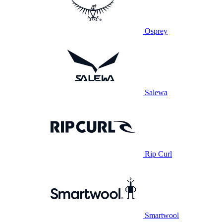
Osprey
Salewa
Rip Curl
Smartwool