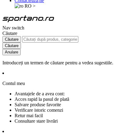
Contactează-ne
RO
>
Nav switch
Căutare
Căutare
Căutare
Anulare
Introduceți un termen de căutare pentru a vedea sugestiile.
Contul meu
Avantajele de a avea cont:
Acces rapid la pasul de plată
Salvare produse favorite
Verificare istoric comenzi
Retur mai facil
Consultare stare livrări