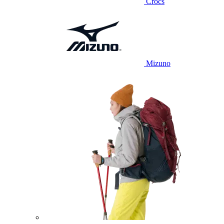
Crocs
Mizuno