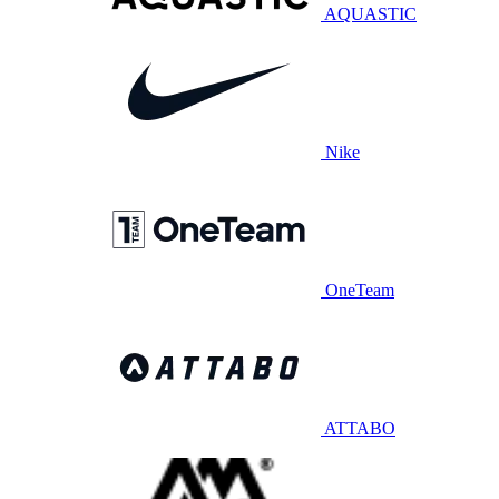
AQUASTIC
Nike
OneTeam
ATTABO