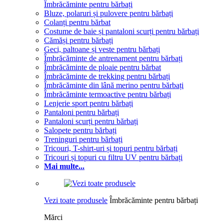
Îmbrăcăminte pentru bărbați
Bluze, polaruri și pulovere pentru bărbați
Colanți pentru bărbat
Costume de baie și pantaloni scurți pentru bărbați
Cămăși pentru bărbați
Geci, paltoane și veste pentru bărbați
Îmbrăcăminte de antrenament pentru bărbați
Îmbrăcăminte de ploaie pentru bărbat
Îmbrăcăminte de trekking pentru bărbați
Îmbrăcăminte din lână merino pentru bărbați
Îmbrăcăminte termoactive pentru bărbați
Lenjerie sport pentru bărbați
Pantaloni pentru bărbați
Pantaloni scurți pentru bărbați
Salopete pentru bărbați
Treninguri pentru bărbați
Tricouri, T-shirt-uri și topuri pentru bărbați
Tricouri și topuri cu filtru UV pentru bărbați
Mai multe...
Vezi toate produsele
Îmbrăcăminte pentru bărbați
Mărci