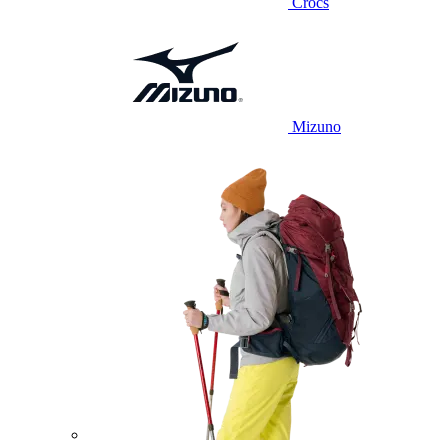
Crocs
Mizuno