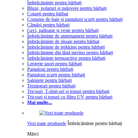
Îmbrăcăminte pentru bărbați
Bluze, polaruri și pulovere pentru bărbați
Colanți pentru bărbat
Costume de baie și pantaloni scurți pentru bărbați
Cămăși pentru bărbați
Geci, paltoane și veste pentru bărbați
Îmbrăcăminte de antrenament pentru bărbați
Îmbrăcăminte de ploaie pentru bărbat
Îmbrăcăminte de trekking pentru bărbați
Îmbrăcăminte din lână merino pentru bărbați
Îmbrăcăminte termoactive pentru bărbați
Lenjerie sport pentru bărbați
Pantaloni pentru bărbați
Pantaloni scurți pentru bărbați
Salopete pentru bărbați
Treninguri pentru bărbați
Tricouri, T-shirt-uri și topuri pentru bărbați
Tricouri și topuri cu filtru UV pentru bărbați
Mai multe...
Vezi toate produsele
Îmbrăcăminte pentru bărbați
Mărci