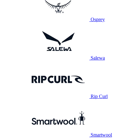
Osprey
Salewa
Rip Curl
Smartwool