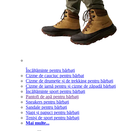
Încălțăminte pentru bărbați
Cizme de cauciuc pentru bărbat
Cizme de drumeție și de trekking pentru bărbați
Cizme de iarnă pentru și cizme de zăpadă bărbați
Încălțăminte sport pentru bărbați
Pantofi de apă pentru bărbați
Sneakers pentru bărbați
Sandale pentru bărbați
Șlapi și papuci pentru bărbați
Teniși de sport pentru bărbați
Mai multe...