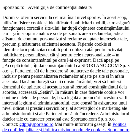
Sportano.ro - Avem grijă de confidențialitatea ta
Dorim să oferim servicii la cel mai înalt nivel sportiv. În acest scop,
utilizăm fișiere cookie și identificatori publicitari mobili, care asigură
funcționarea corectă a site-ului, iar după obținerea consimțământului
tău – și în scopuri analitice și de personalizare a reclamelor, adică
afișarea de conținut personalizat și reclame adaptate intereselor tale,
precum și măsurarea eficienței acestora. Fișierele cookie și
identificatorii publicitari mobili pot fi utilizați atât pentru activități
publicitare personalizate, cât și pentru cele nepersonalizate – în
funcție de consimțământul pe care l-ai exprimat. Dacă apeși pe
„Acceptă totul”, îți dai consimțământul ca SPORTANO.COM Sp. z
o.o. și Partenerii săi de Încredere să prelucreze datele tale personale,
inclusiv pentru personalizarea reclamelor afișate pe site și în afara
acestuia. Dacă nu dorești să dai consimțământul, vrei să limitezi
domeniul de aplicare al acestuia sau să retragi consimțământul deja
acordat, accesează „Setări”. În măsura în care fișierele cookie vor
conține datele tale personale, baza legală a prelucrării acestora va fi
interesul legitim al administratorului, care constă în asigurarea unui
nivel ridicat al prestării serviciilor și al activităților de marketing ale
administratorului și ale Partenerilor săi de încredere. Administratorul
datelor tale cu caracter personal este Sportano.com Sp. z o.o.
Contact:
gdpr@sportano.ro
Mai multe informații găsești în
Politica
de confidențialitate și Politica privind modulele cookie - Sportano.ro
.