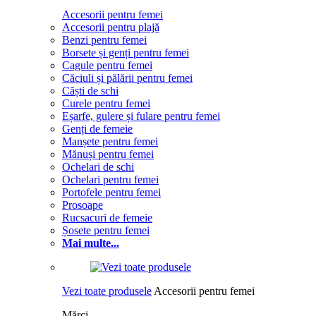
Accesorii pentru femei
Accesorii pentru plajă
Benzi pentru femei
Borsete și genți pentru femei
Cagule pentru femei
Căciuli și pălării pentru femei
Căști de schi
Curele pentru femei
Eșarfe, gulere și fulare pentru femei
Genți de femeie
Manșete pentru femei
Mănuși pentru femei
Ochelari de schi
Ochelari pentru femei
Portofele pentru femei
Prosoape
Rucsacuri de femeie
Șosete pentru femei
Mai multe...
Vezi toate produsele
Accesorii pentru femei
Mărci