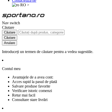
Contactează-ne
RO
>
Nav switch
Căutare
Căutare
Căutare
Anulare
Introduceți un termen de căutare pentru a vedea sugestiile.
Contul meu
Avantajele de a avea cont:
Acces rapid la pasul de plată
Salvare produse favorite
Verificare istoric comenzi
Retur mai facil
Consultare stare livrări