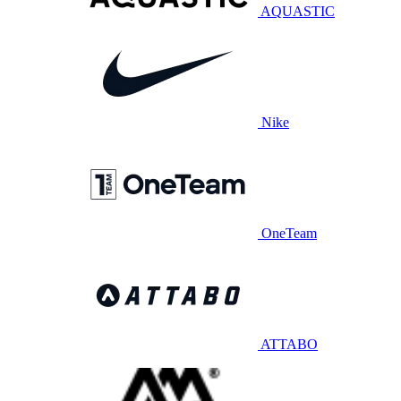
AQUASTIC
Nike
OneTeam
ATTABO