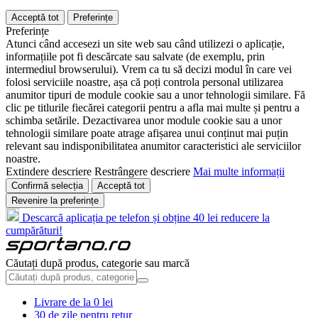
Acceptă tot
Preferințe
Preferințe
Atunci când accesezi un site web sau când utilizezi o aplicație,
informațiile pot fi descărcate sau salvate (de exemplu, prin
intermediul browserului). Vrem ca tu să decizi modul în care vei
folosi serviciile noastre, așa că poți controla personal utilizarea
anumitor tipuri de module cookie sau a unor tehnologii similare. Fă
clic pe titlurile fiecărei categorii pentru a afla mai multe și pentru a
schimba setările. Dezactivarea unor module cookie sau a unor
tehnologii similare poate atrage afișarea unui conținut mai puțin
relevant sau indisponibilitatea anumitor caracteristici ale serviciilor
noastre.
Extindere descriere
Restrângere descriere
Mai multe informații
Confirmă selecția
Acceptă tot
Revenire la preferințe
Descarcă aplicația pe telefon și obține 40 lei reducere la
cumpărături!
Căutați după produs, categorie sau marcă
Livrare de la 0 lei
30 de zile pentru retur