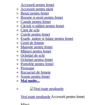
Accesorii pentru femei
Accesorii pentru plajă
Benzi pentru femei
Borsete și genți pentru femei
Cagule pentru femei
Căciuli și pălării pentru femei
Căști de schi
Curele pentru femei
Eșarfe, gulere și fulare pentru femei
Genți de femeie
Manșete pentru femei
Mănuși pentru femei
Ochelari de schi
Ochelari pentru femei
Portofele pentru femei
Prosoape
Rucsacuri de femeie
Șosete pentru femei
Mai multe...
Vezi toate produsele
Accesorii pentru femei
Mărci