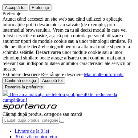
Acceptă tot
Preferințe
Preferințe
Atunci când accesezi un site web sau când utilizezi o aplicație,
informațiile pot fi descărcate sau salvate (de exemplu, prin
intermediul browserului). Vrem ca tu să decizi modul în care vei
folosi serviciile noastre, așa că poți controla personal utilizarea
anumitor tipuri de module cookie sau a unor tehnologii similare. Fă
clic pe titlurile fiecărei categorii pentru a afla mai multe și pentru a
schimba setările. Dezactivarea unor module cookie sau a unor
tehnologii similare poate atrage afișarea unui conținut mai puțin
relevant sau indisponibilitatea anumitor caracteristici ale serviciilor
noastre.
Extindere descriere
Restrângere descriere
Mai multe informații
Confirmă selecția
Acceptă tot
Revenire la preferințe
Descarcă aplicația pe telefon și obține 40 lei reducere la
cumpărături!
Căutați după produs, categorie sau marcă
Livrare de la 0 lei
30 de zile pentru retur