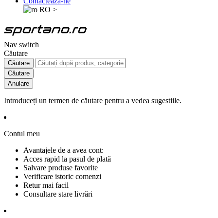
Contactează-ne
RO
>
Nav switch
Căutare
Căutare
Căutare
Anulare
Introduceți un termen de căutare pentru a vedea sugestiile.
Contul meu
Avantajele de a avea cont:
Acces rapid la pasul de plată
Salvare produse favorite
Verificare istoric comenzi
Retur mai facil
Consultare stare livrări