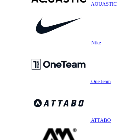
AQUASTIC
Nike
OneTeam
ATTABO