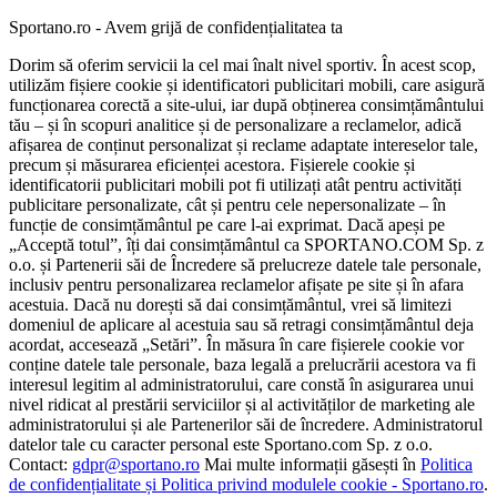
Sportano.ro - Avem grijă de confidențialitatea ta
Dorim să oferim servicii la cel mai înalt nivel sportiv. În acest scop,
utilizăm fișiere cookie și identificatori publicitari mobili, care asigură
funcționarea corectă a site-ului, iar după obținerea consimțământului
tău – și în scopuri analitice și de personalizare a reclamelor, adică
afișarea de conținut personalizat și reclame adaptate intereselor tale,
precum și măsurarea eficienței acestora. Fișierele cookie și
identificatorii publicitari mobili pot fi utilizați atât pentru activități
publicitare personalizate, cât și pentru cele nepersonalizate – în
funcție de consimțământul pe care l-ai exprimat. Dacă apeși pe
„Acceptă totul”, îți dai consimțământul ca SPORTANO.COM Sp. z
o.o. și Partenerii săi de Încredere să prelucreze datele tale personale,
inclusiv pentru personalizarea reclamelor afișate pe site și în afara
acestuia. Dacă nu dorești să dai consimțământul, vrei să limitezi
domeniul de aplicare al acestuia sau să retragi consimțământul deja
acordat, accesează „Setări”. În măsura în care fișierele cookie vor
conține datele tale personale, baza legală a prelucrării acestora va fi
interesul legitim al administratorului, care constă în asigurarea unui
nivel ridicat al prestării serviciilor și al activităților de marketing ale
administratorului și ale Partenerilor săi de încredere. Administratorul
datelor tale cu caracter personal este Sportano.com Sp. z o.o.
Contact:
gdpr@sportano.ro
Mai multe informații găsești în
Politica
de confidențialitate și Politica privind modulele cookie - Sportano.ro
.