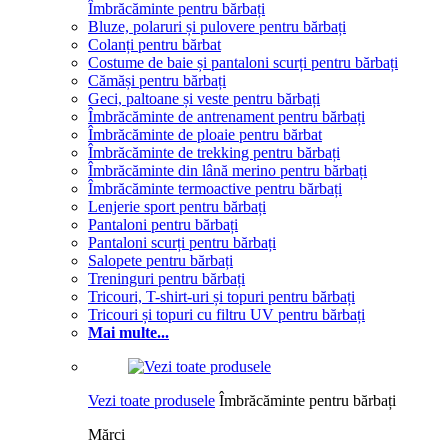
Îmbrăcăminte pentru bărbați
Bluze, polaruri și pulovere pentru bărbați
Colanți pentru bărbat
Costume de baie și pantaloni scurți pentru bărbați
Cămăși pentru bărbați
Geci, paltoane și veste pentru bărbați
Îmbrăcăminte de antrenament pentru bărbați
Îmbrăcăminte de ploaie pentru bărbat
Îmbrăcăminte de trekking pentru bărbați
Îmbrăcăminte din lână merino pentru bărbați
Îmbrăcăminte termoactive pentru bărbați
Lenjerie sport pentru bărbați
Pantaloni pentru bărbați
Pantaloni scurți pentru bărbați
Salopete pentru bărbați
Treninguri pentru bărbați
Tricouri, T-shirt-uri și topuri pentru bărbați
Tricouri și topuri cu filtru UV pentru bărbați
Mai multe...
Vezi toate produsele
Îmbrăcăminte pentru bărbați
Mărci