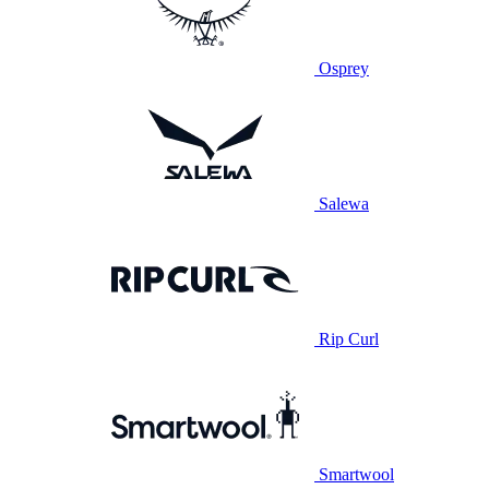
Osprey
Salewa
Rip Curl
Smartwool