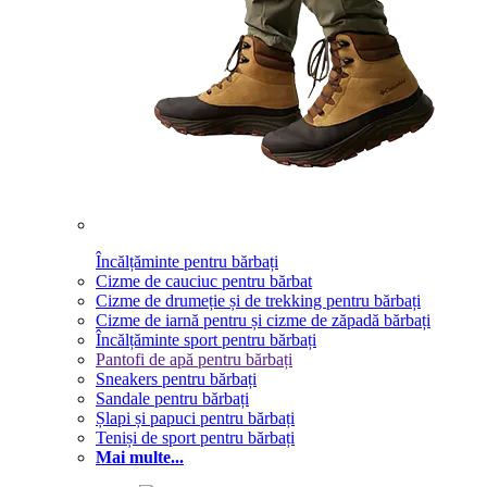
Încălțăminte pentru bărbați
Cizme de cauciuc pentru bărbat
Cizme de drumeție și de trekking pentru bărbați
Cizme de iarnă pentru și cizme de zăpadă bărbați
Încălțăminte sport pentru bărbați
Pantofi de apă pentru bărbați
Sneakers pentru bărbați
Sandale pentru bărbați
Șlapi și papuci pentru bărbați
Teniși de sport pentru bărbați
Mai multe...