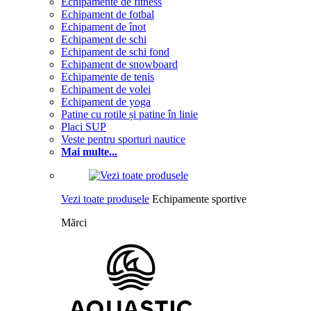
Echipamente de fitness
Echipament de fotbal
Echipament de înot
Echipament de schi
Echipament de schi fond
Echipament de snowboard
Echipamente de tenis
Echipament de volei
Echipament de yoga
Patine cu rotile și patine în linie
Placi SUP
Veste pentru sporturi nautice
Mai multe...
Vezi toate produsele
Echipamente sportive
Mărci