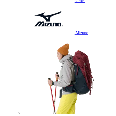
Crocs
Mizuno