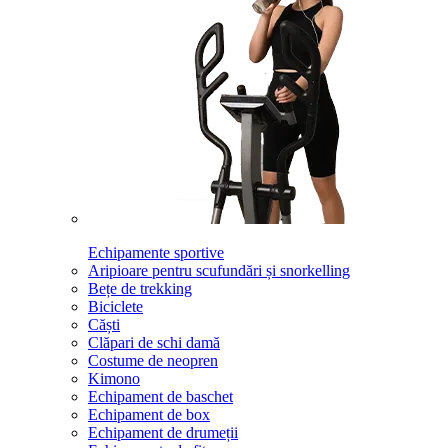
Echipamente sportive
Aripioare pentru scufundări și snorkelling
Bețe de trekking
Biciclete
Căști
Clăpari de schi damă
Costume de neopren
Kimono
Echipament de baschet
Echipament de box
Echipament de drumeții