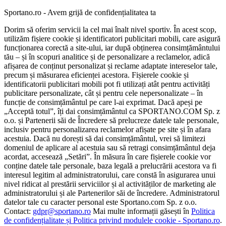
Sportano.ro - Avem grijă de confidențialitatea ta
Dorim să oferim servicii la cel mai înalt nivel sportiv. În acest scop,
utilizăm fișiere cookie și identificatori publicitari mobili, care asigură
funcționarea corectă a site-ului, iar după obținerea consimțământului
tău – și în scopuri analitice și de personalizare a reclamelor, adică
afișarea de conținut personalizat și reclame adaptate intereselor tale,
precum și măsurarea eficienței acestora. Fișierele cookie și
identificatorii publicitari mobili pot fi utilizați atât pentru activități
publicitare personalizate, cât și pentru cele nepersonalizate – în
funcție de consimțământul pe care l-ai exprimat. Dacă apeși pe
„Acceptă totul”, îți dai consimțământul ca SPORTANO.COM Sp. z
o.o. și Partenerii săi de Încredere să prelucreze datele tale personale,
inclusiv pentru personalizarea reclamelor afișate pe site și în afara
acestuia. Dacă nu dorești să dai consimțământul, vrei să limitezi
domeniul de aplicare al acestuia sau să retragi consimțământul deja
acordat, accesează „Setări”. În măsura în care fișierele cookie vor
conține datele tale personale, baza legală a prelucrării acestora va fi
interesul legitim al administratorului, care constă în asigurarea unui
nivel ridicat al prestării serviciilor și al activităților de marketing ale
administratorului și ale Partenerilor săi de încredere. Administratorul
datelor tale cu caracter personal este Sportano.com Sp. z o.o.
Contact:
gdpr@sportano.ro
Mai multe informații găsești în
Politica
de confidențialitate și Politica privind modulele cookie - Sportano.ro
.