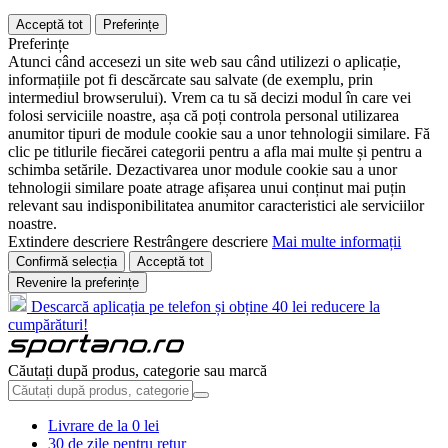
Acceptă tot
Preferințe
Preferințe
Atunci când accesezi un site web sau când utilizezi o aplicație,
informațiile pot fi descărcate sau salvate (de exemplu, prin
intermediul browserului). Vrem ca tu să decizi modul în care vei
folosi serviciile noastre, așa că poți controla personal utilizarea
anumitor tipuri de module cookie sau a unor tehnologii similare. Fă
clic pe titlurile fiecărei categorii pentru a afla mai multe și pentru a
schimba setările. Dezactivarea unor module cookie sau a unor
tehnologii similare poate atrage afișarea unui conținut mai puțin
relevant sau indisponibilitatea anumitor caracteristici ale serviciilor
noastre.
Extindere descriere
Restrângere descriere
Mai multe informații
Confirmă selecția
Acceptă tot
Revenire la preferințe
Descarcă aplicația pe telefon și obține 40 lei reducere la
cumpărături!
Căutați după produs, categorie sau marcă
Livrare de la 0 lei
30 de zile pentru retur