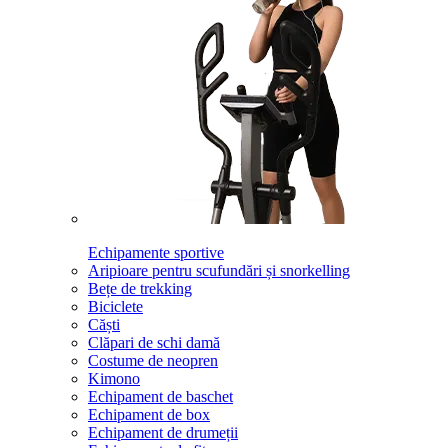
Echipamente sportive
Aripioare pentru scufundări și snorkelling
Bețe de trekking
Biciclete
Căști
Clăpari de schi damă
Costume de neopren
Kimono
Echipament de baschet
Echipament de box
Echipament de drumeții