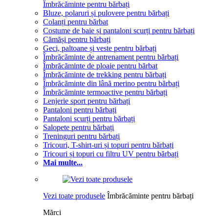
Îmbrăcăminte pentru bărbați
Bluze, polaruri și pulovere pentru bărbați
Colanți pentru bărbat
Costume de baie și pantaloni scurți pentru bărbați
Cămăși pentru bărbați
Geci, paltoane și veste pentru bărbați
Îmbrăcăminte de antrenament pentru bărbați
Îmbrăcăminte de ploaie pentru bărbat
Îmbrăcăminte de trekking pentru bărbați
Îmbrăcăminte din lână merino pentru bărbați
Îmbrăcăminte termoactive pentru bărbați
Lenjerie sport pentru bărbați
Pantaloni pentru bărbați
Pantaloni scurți pentru bărbați
Salopete pentru bărbați
Treninguri pentru bărbați
Tricouri, T-shirt-uri și topuri pentru bărbați
Tricouri și topuri cu filtru UV pentru bărbați
Mai multe...
Vezi toate produsele
Îmbrăcăminte pentru bărbați
Mărci