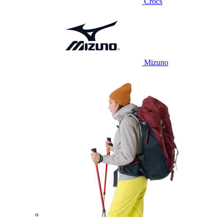
Crocs
Mizuno