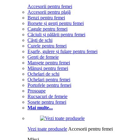
Accesorii pentru femei
Accesorii pentru plajă
Benzi pentru femei
Borsete și genți pentru femei
Cagule pentru femei
Căciuli și pălării pentru femei
Căști de schi
Curele pentru femei
Eșarfe, gulere și fulare pentru femei
Genți de femeie
Manșete pentru femei
Mănuși pentru femei
Ochelari de schi
Ochelari pentru femei
Portofele pentru femei
Prosoape
Rucsacuri de femeie
Șosete pentru femei
Mai multe...
Vezi toate produsele
Accesorii pentru femei
Mărci