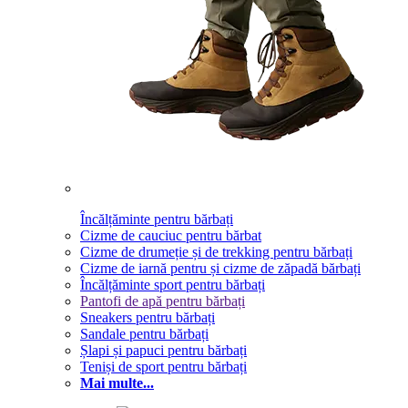
Încălțăminte pentru bărbați
Cizme de cauciuc pentru bărbat
Cizme de drumeție și de trekking pentru bărbați
Cizme de iarnă pentru și cizme de zăpadă bărbați
Încălțăminte sport pentru bărbați
Pantofi de apă pentru bărbați
Sneakers pentru bărbați
Sandale pentru bărbați
Șlapi și papuci pentru bărbați
Teniși de sport pentru bărbați
Mai multe...