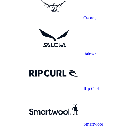
Osprey
Salewa
Rip Curl
Smartwool