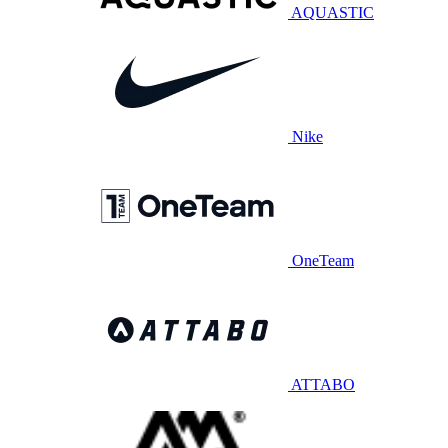
AQUASTIC
Nike
OneTeam
ATTABO