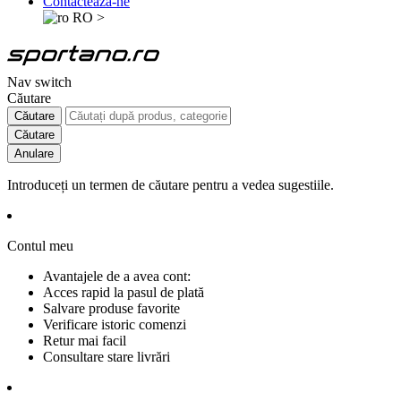
Contactează-ne
RO
>
Nav switch
Căutare
Căutare
Căutare
Anulare
Introduceți un termen de căutare pentru a vedea sugestiile.
Contul meu
Avantajele de a avea cont:
Acces rapid la pasul de plată
Salvare produse favorite
Verificare istoric comenzi
Retur mai facil
Consultare stare livrări