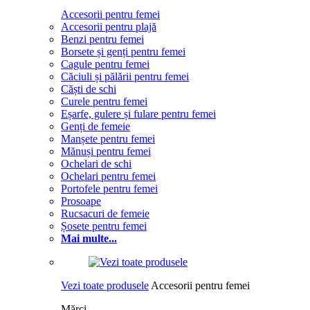
Accesorii pentru femei
Accesorii pentru plajă
Benzi pentru femei
Borsete și genți pentru femei
Cagule pentru femei
Căciuli și pălării pentru femei
Căști de schi
Curele pentru femei
Eșarfe, gulere și fulare pentru femei
Genți de femeie
Manșete pentru femei
Mănuși pentru femei
Ochelari de schi
Ochelari pentru femei
Portofele pentru femei
Prosoape
Rucsacuri de femeie
Șosete pentru femei
Mai multe...
Vezi toate produsele
Accesorii pentru femei
Mărci