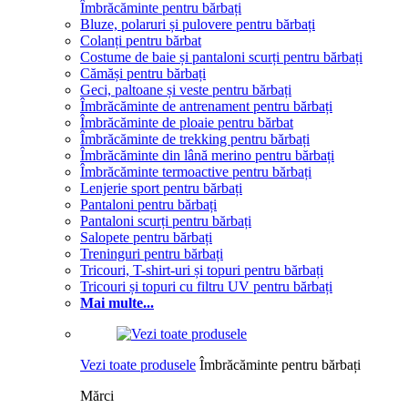
Îmbrăcăminte pentru bărbați
Bluze, polaruri și pulovere pentru bărbați
Colanți pentru bărbat
Costume de baie și pantaloni scurți pentru bărbați
Cămăși pentru bărbați
Geci, paltoane și veste pentru bărbați
Îmbrăcăminte de antrenament pentru bărbați
Îmbrăcăminte de ploaie pentru bărbat
Îmbrăcăminte de trekking pentru bărbați
Îmbrăcăminte din lână merino pentru bărbați
Îmbrăcăminte termoactive pentru bărbați
Lenjerie sport pentru bărbați
Pantaloni pentru bărbați
Pantaloni scurți pentru bărbați
Salopete pentru bărbați
Treninguri pentru bărbați
Tricouri, T-shirt-uri și topuri pentru bărbați
Tricouri și topuri cu filtru UV pentru bărbați
Mai multe...
Vezi toate produsele
Îmbrăcăminte pentru bărbați
Mărci