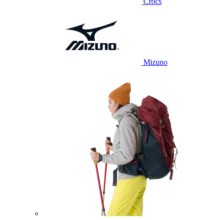
Crocs
Mizuno