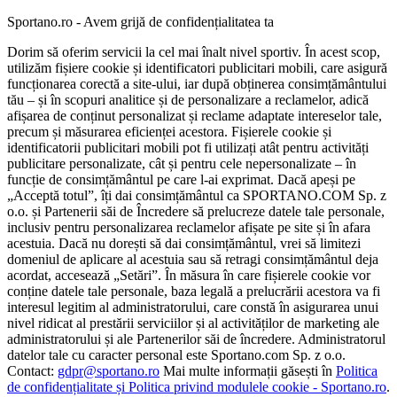
Sportano.ro - Avem grijă de confidențialitatea ta
Dorim să oferim servicii la cel mai înalt nivel sportiv. În acest scop,
utilizăm fișiere cookie și identificatori publicitari mobili, care asigură
funcționarea corectă a site-ului, iar după obținerea consimțământului
tău – și în scopuri analitice și de personalizare a reclamelor, adică
afișarea de conținut personalizat și reclame adaptate intereselor tale,
precum și măsurarea eficienței acestora. Fișierele cookie și
identificatorii publicitari mobili pot fi utilizați atât pentru activități
publicitare personalizate, cât și pentru cele nepersonalizate – în
funcție de consimțământul pe care l-ai exprimat. Dacă apeși pe
„Acceptă totul”, îți dai consimțământul ca SPORTANO.COM Sp. z
o.o. și Partenerii săi de Încredere să prelucreze datele tale personale,
inclusiv pentru personalizarea reclamelor afișate pe site și în afara
acestuia. Dacă nu dorești să dai consimțământul, vrei să limitezi
domeniul de aplicare al acestuia sau să retragi consimțământul deja
acordat, accesează „Setări”. În măsura în care fișierele cookie vor
conține datele tale personale, baza legală a prelucrării acestora va fi
interesul legitim al administratorului, care constă în asigurarea unui
nivel ridicat al prestării serviciilor și al activităților de marketing ale
administratorului și ale Partenerilor săi de încredere. Administratorul
datelor tale cu caracter personal este Sportano.com Sp. z o.o.
Contact:
gdpr@sportano.ro
Mai multe informații găsești în
Politica
de confidențialitate și Politica privind modulele cookie - Sportano.ro
.