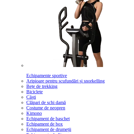
Echipamente sportive
Aripioare pentru scufundări și snorkelling
Bețe de trekking
Biciclete
Căști
Clăpari de schi damă
Costume de neopren
Kimono
Echipament de baschet
Echipament de box
Echipament de drumeții