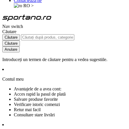
Contactează-ne
RO
>
Nav switch
Căutare
Căutare
Căutare
Anulare
Introduceți un termen de căutare pentru a vedea sugestiile.
Contul meu
Avantajele de a avea cont:
Acces rapid la pasul de plată
Salvare produse favorite
Verificare istoric comenzi
Retur mai facil
Consultare stare livrări