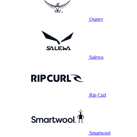
Osprey
Salewa
Rip Curl
Smartwool