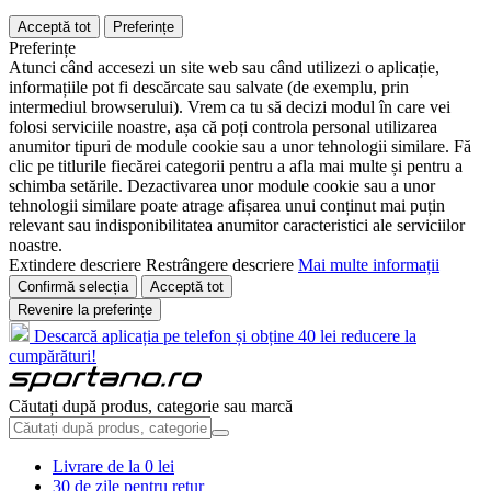
Acceptă tot
Preferințe
Preferințe
Atunci când accesezi un site web sau când utilizezi o aplicație,
informațiile pot fi descărcate sau salvate (de exemplu, prin
intermediul browserului). Vrem ca tu să decizi modul în care vei
folosi serviciile noastre, așa că poți controla personal utilizarea
anumitor tipuri de module cookie sau a unor tehnologii similare. Fă
clic pe titlurile fiecărei categorii pentru a afla mai multe și pentru a
schimba setările. Dezactivarea unor module cookie sau a unor
tehnologii similare poate atrage afișarea unui conținut mai puțin
relevant sau indisponibilitatea anumitor caracteristici ale serviciilor
noastre.
Extindere descriere
Restrângere descriere
Mai multe informații
Confirmă selecția
Acceptă tot
Revenire la preferințe
Descarcă aplicația pe telefon și obține 40 lei reducere la
cumpărături!
Căutați după produs, categorie sau marcă
Livrare de la 0 lei
30 de zile pentru retur