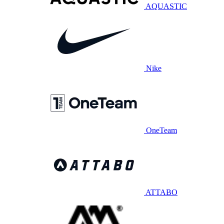
AQUASTIC
Nike
OneTeam
ATTABO