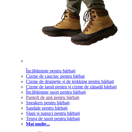
Încălțăminte pentru bărbați
Cizme de cauciuc pentru bărbat
Cizme de drumeție și de trekking pentru bărbați
Cizme de iarnă pentru și cizme de zăpadă bărbați
Încălțăminte sport pentru bărbați
Pantofi de apă pentru bărbați
Sneakers pentru bărbați
Sandale pentru bărbați
Șlapi și papuci pentru bărbați
Teniși de sport pentru bărbați
Mai multe...