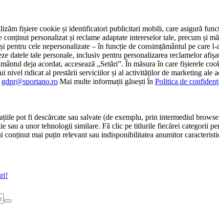
tilizăm fișiere cookie și identificatori publicitari mobili, care asigură fu
e conținut personalizat și reclame adaptate intereselor tale, precum și măsu
 cât și pentru cele nepersonalizate – în funcție de consimțământul pe care
atele tale personale, inclusiv pentru personalizarea reclamelor afișate
ământul deja acordat, accesează „Setări”. În măsura în care fișierele cook
i nivel ridicat al prestării serviciilor și al activităților de marketing ale
:
gdpr@sportano.ro
Mai multe informații găsești în
Politica de confidenț
țiile pot fi descărcate sau salvate (de exemplu, prin intermediul browser
e sau a unor tehnologii similare. Fă clic pe titlurile fiecărei categorii p
conținut mai puțin relevant sau indisponibilitatea anumitor caracteristici
ri!