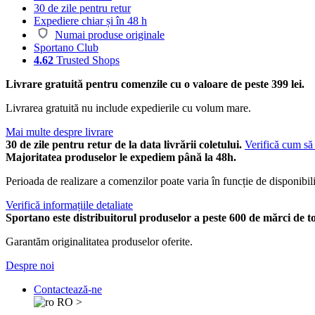
30 de zile pentru retur
Expediere chiar și în 48 h
Numai produse originale
Sportano Club
4.62
Trusted Shops
Livrare gratuită pentru comenzile cu o valoare de peste 399 lei.
Livrarea gratuită nu include expedierile cu volum mare.
Mai multe despre livrare
30 de zile pentru retur de la data livrării coletului.
Verifică cum să 
Majoritatea produselor le expediem până la 48h.
Perioada de realizare a comenzilor poate varia în funcție de disponibili
Verifică informațiile detaliate
Sportano este distribuitorul produselor a peste 600 de mărci de t
Garantăm originalitatea produselor oferite.
Despre noi
Contactează-ne
RO
>