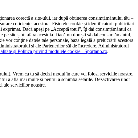
ncționarea corectă a site-ului, iar după obținerea consimțământului tău –
rarea eficienței acestora. Fișierele cookie și identificatorii publicitari
 l-ai exprimat. Dacă apeși pe „Acceptă totul”, îți dai consimțământul ca
 pe site și în afara acestuia. Dacă nu dorești să dai consimțământul,
ie vor conține datele tale personale, baza legală a prelucrării acestora
 administratorului și ale Partenerilor săi de încredere. Administratorul
ialitate și Politica privind modulele cookie - Sportano.ro
.
ului). Vrem ca tu să decizi modul în care vei folosi serviciile noastre,
entru a afla mai multe și pentru a schimba setările. Dezactivarea unor
 ale serviciilor noastre.