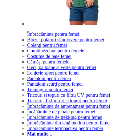
Îmbrăcăminte pentru femei
Bluze, polaruri și pulovere pentru femei
Colanți pentru femei
Combinezoane pentru femeie
Costume de baie femei
Cămăși pentru femeie
Geci, paltoane și veste pentru femei
Lenjerie sport pentru femei
Pantaloni pentru femei
Pantaloni scurți pentru femei
Treninguri pentru femei
Tricouri și topuri cu filtru UV pentru femei
Tricouri, T-shirt-uri și topuri pentru femei
Îmbrăcăminte de antrenament pentru femei
Încălțăminte de ploaie pentru femei
Îmbrăcăminte de trekking pentru femei
Îmbrăcăminte din lână merino pentru femei
Îmbrăcăminte termoactivă pentru femei
Mai multe...