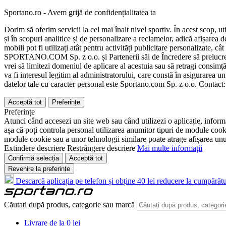
Sportano.ro - Avem grijă de confidențialitatea ta
Dorim să oferim servicii la cel mai înalt nivel sportiv. În acest scop, u
și în scopuri analitice și de personalizare a reclamelor, adică afișarea d
mobili pot fi utilizați atât pentru activități publicitare personalizate,
SPORTANO.COM Sp. z o.o. și Partenerii săi de Încredere să prelucreze d
vrei să limitezi domeniul de aplicare al acestuia sau să retragi consimț
va fi interesul legitim al administratorului, care constă în asigurarea unu
datelor tale cu caracter personal este Sportano.com Sp. z o.o. Contact
Acceptă tot
Preferințe
Preferințe
Atunci când accesezi un site web sau când utilizezi o aplicație, informa
așa că poți controla personal utilizarea anumitor tipuri de module cooki
module cookie sau a unor tehnologii similare poate atrage afișarea unui 
Extindere descriere
Restrângere descriere
Mai multe informații
Confirmă selecția
Acceptă tot
Revenire la preferințe
Descarcă aplicația pe telefon și obține 40 lei reducere la cumpărătu
Căutați după produs, categorie sau marcă
Livrare de la 0 lei