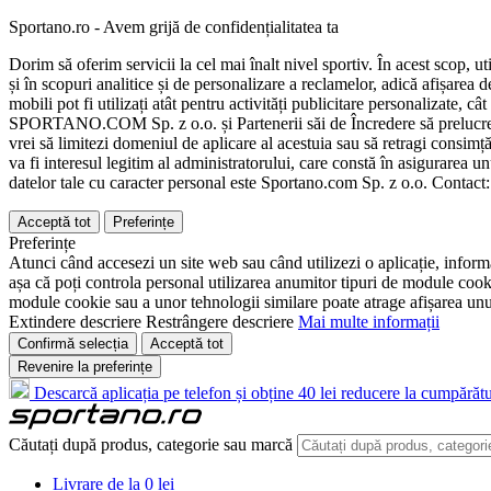
Sportano.ro - Avem grijă de confidențialitatea ta
Dorim să oferim servicii la cel mai înalt nivel sportiv. În acest scop, u
și în scopuri analitice și de personalizare a reclamelor, adică afișarea d
mobili pot fi utilizați atât pentru activități publicitare personalizate,
SPORTANO.COM Sp. z o.o. și Partenerii săi de Încredere să prelucreze d
vrei să limitezi domeniul de aplicare al acestuia sau să retragi consimț
va fi interesul legitim al administratorului, care constă în asigurarea unu
datelor tale cu caracter personal este Sportano.com Sp. z o.o. Contact
Acceptă tot
Preferințe
Preferințe
Atunci când accesezi un site web sau când utilizezi o aplicație, informa
așa că poți controla personal utilizarea anumitor tipuri de module cooki
module cookie sau a unor tehnologii similare poate atrage afișarea unui 
Extindere descriere
Restrângere descriere
Mai multe informații
Confirmă selecția
Acceptă tot
Revenire la preferințe
Descarcă aplicația pe telefon și obține 40 lei reducere la cumpărătu
Căutați după produs, categorie sau marcă
Livrare de la 0 lei