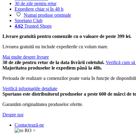
30 de zile pentru retur
Expediere chiar și în 48 h
Numai produse originale
Sportano Club
4.62
Trusted Shops
Livrare gratuită pentru comenzile cu o valoare de peste 399 lei.
Livrarea gratuită nu include expedierile cu volum mare.
Mai multe despre livrare
30 de zile pentru retur de la data livrării coletului.
Verifică cum să 
Majoritatea produselor le expediem până la 48h.
Perioada de realizare a comenzilor poate varia în funcție de disponibili
Verifică informațiile detaliate
Sportano este distribuitorul produselor a peste 600 de mărci de t
Garantăm originalitatea produselor oferite.
Despre noi
Contactează-ne
RO
>