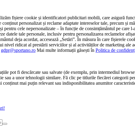
tilizăm fișiere cookie și identificatori publicitari mobili, care asigură fu
e conținut personalizat și reclame adaptate intereselor tale, precum și măsu
 cât și pentru cele nepersonalizate – în funcție de consimțământul pe care
atele tale personale, inclusiv pentru personalizarea reclamelor afișate
ământul deja acordat, accesează „Setări”. În măsura în care fișierele cook
i nivel ridicat al prestării serviciilor și al activităților de marketing ale
:
gdpr@sportano.ro
Mai multe informații găsești în
Politica de confidenț
țiile pot fi descărcate sau salvate (de exemplu, prin intermediul browser
e sau a unor tehnologii similare. Fă clic pe titlurile fiecărei categorii p
conținut mai puțin relevant sau indisponibilitatea anumitor caracteristici
ri!