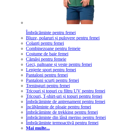
Îmbrăcăminte pentru femei
Bluze, polaruri și pulovere pentru femei
Colanți pentru femei
Combinezoane pentru femeie
Costume de baie femei
Cămăși pentru femeie
Geci, paltoane și veste pentru femei
Lenjerie sport pentru femei
Pantaloni pentru femei
Pantaloni scurți pentru femei
Treninguri pentru femei
Tricouri și topuri cu filtru UV pentru femei
Tricouri, T-shirt-uri și topuri pentru femei
Îmbrăcăminte de antrenament pentru femei
Încălțăminte de ploaie pentru femei
Îmbrăcăminte de trekking pentru femei
Îmbrăcăminte din lână merino pentru femei
Îmbrăcăminte termoactivă pentru femei
Mai multe...