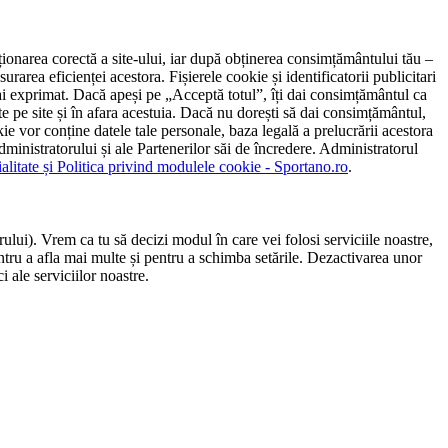
ncționarea corectă a site-ului, iar după obținerea consimțământului tău –
rarea eficienței acestora. Fișierele cookie și identificatorii publicitari
 l-ai exprimat. Dacă apeși pe „Acceptă totul”, îți dai consimțământul ca
 pe site și în afara acestuia. Dacă nu dorești să dai consimțământul,
ie vor conține datele tale personale, baza legală a prelucrării acestora
 administratorului și ale Partenerilor săi de încredere. Administratorul
ialitate și Politica privind modulele cookie - Sportano.ro
.
ului). Vrem ca tu să decizi modul în care vei folosi serviciile noastre,
entru a afla mai multe și pentru a schimba setările. Dezactivarea unor
 ale serviciilor noastre.