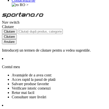
Contactează-ne
RO
>
Nav switch
Căutare
Căutare
Căutare
Anulare
Introduceți un termen de căutare pentru a vedea sugestiile.
Contul meu
Avantajele de a avea cont:
Acces rapid la pasul de plată
Salvare produse favorite
Verificare istoric comenzi
Retur mai facil
Consultare stare livrări