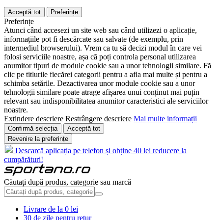
Acceptă tot
Preferințe
Preferințe
Atunci când accesezi un site web sau când utilizezi o aplicație,
informațiile pot fi descărcate sau salvate (de exemplu, prin
intermediul browserului). Vrem ca tu să decizi modul în care vei
folosi serviciile noastre, așa că poți controla personal utilizarea
anumitor tipuri de module cookie sau a unor tehnologii similare. Fă
clic pe titlurile fiecărei categorii pentru a afla mai multe și pentru a
schimba setările. Dezactivarea unor module cookie sau a unor
tehnologii similare poate atrage afișarea unui conținut mai puțin
relevant sau indisponibilitatea anumitor caracteristici ale serviciilor
noastre.
Extindere descriere
Restrângere descriere
Mai multe informații
Confirmă selecția
Acceptă tot
Revenire la preferințe
Descarcă aplicația pe telefon și obține 40 lei reducere la
cumpărături!
Căutați după produs, categorie sau marcă
Livrare de la 0 lei
30 de zile pentru retur