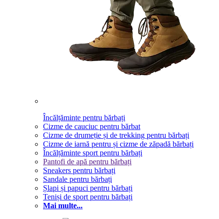
Încălțăminte pentru bărbați
Cizme de cauciuc pentru bărbat
Cizme de drumeție și de trekking pentru bărbați
Cizme de iarnă pentru și cizme de zăpadă bărbați
Încălțăminte sport pentru bărbați
Pantofi de apă pentru bărbați
Sneakers pentru bărbați
Sandale pentru bărbați
Șlapi și papuci pentru bărbați
Teniși de sport pentru bărbați
Mai multe...