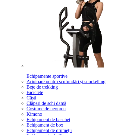
Echipamente sportive
Aripioare pentru scufundări și snorkelling
Bețe de trekking
Biciclete
Căști
Clăpari de schi damă
Costume de neopren
Kimono
Echipament de baschet
Echipament de box
Echipament de drumeții