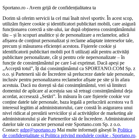
Sportano.ro - Avem grijă de confidențialitatea ta
Dorim să oferim servicii la cel mai înalt nivel sportiv. În acest scop,
utilizăm fișiere cookie și identificatori publicitari mobili, care asigură
funcționarea corectă a site-ului, iar după obținerea consimțământului
tău – și în scopuri analitice și de personalizare a reclamelor, adică
afișarea de conținut personalizat și reclame adaptate intereselor tale,
precum și măsurarea eficienței acestora. Fișierele cookie și
identificatorii publicitari mobili pot fi utilizați atât pentru activități
publicitare personalizate, cât și pentru cele nepersonalizate – în
funcție de consimțământul pe care l-ai exprimat. Dacă apeși pe
„Acceptă totul”, îți dai consimțământul ca SPORTANO.COM Sp. z
o.o. și Partenerii săi de Încredere să prelucreze datele tale personale,
inclusiv pentru personalizarea reclamelor afișate pe site și în afara
acestuia. Dacă nu dorești să dai consimțământul, vrei să limitezi
domeniul de aplicare al acestuia sau să retragi consimțământul deja
acordat, accesează „Setări”. În măsura în care fișierele cookie vor
conține datele tale personale, baza legală a prelucrării acestora va fi
interesul legitim al administratorului, care constă în asigurarea unui
nivel ridicat al prestării serviciilor și al activităților de marketing ale
administratorului și ale Partenerilor săi de încredere. Administratorul
datelor tale cu caracter personal este Sportano.com Sp. z o.o.
Contact:
gdpr@sportano.ro
Mai multe informații găsești în
Politica
de confidențialitate și Politica privind modulele cookie - Sportano.ro
.