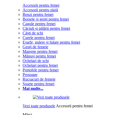
Accesorii pentru femei
Accesorii pentru plajă
Benzi pentru femei
Borsete și genți pentru femei
Cagule pentru femei
Căciuli și pălării pentru femei
Căști de schi
Curele pentru femei
Eșarfe, gulere și fulare pentru femei
Genți de femeie
Manșete pentru femei
Mănuși pentru femei
Ochelari de schi
Ochelari pentru femei
Portofele pentru femei
Prosoape
Rucsacuri de femeie
Șosete pentru femei
Mai multe...
Vezi toate produsele
Accesorii pentru femei
Mărci