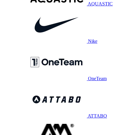
AQUASTIC
Nike
OneTeam
ATTABO