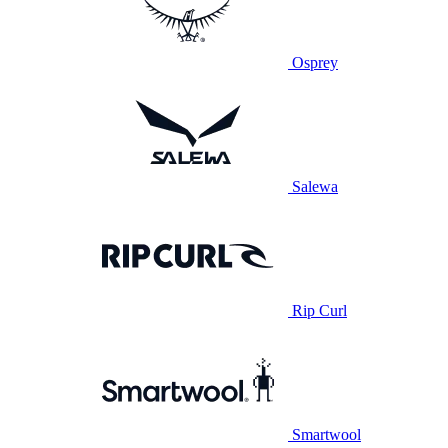
Osprey
Salewa
Rip Curl
Smartwool