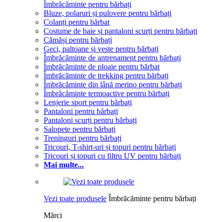
Îmbrăcăminte pentru bărbați
Bluze, polaruri și pulovere pentru bărbați
Colanți pentru bărbat
Costume de baie și pantaloni scurți pentru bărbați
Cămăși pentru bărbați
Geci, paltoane și veste pentru bărbați
Îmbrăcăminte de antrenament pentru bărbați
Îmbrăcăminte de ploaie pentru bărbat
Îmbrăcăminte de trekking pentru bărbați
Îmbrăcăminte din lână merino pentru bărbați
Îmbrăcăminte termoactive pentru bărbați
Lenjerie sport pentru bărbați
Pantaloni pentru bărbați
Pantaloni scurți pentru bărbați
Salopete pentru bărbați
Treninguri pentru bărbați
Tricouri, T-shirt-uri și topuri pentru bărbați
Tricouri și topuri cu filtru UV pentru bărbați
Mai multe...
Vezi toate produsele
Îmbrăcăminte pentru bărbați
Mărci