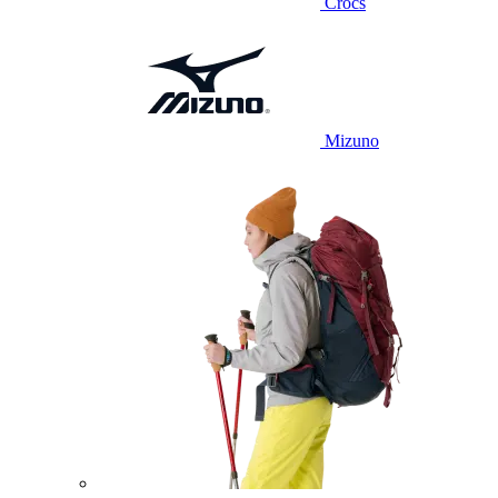
Crocs
Mizuno