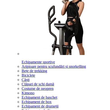
Echipamente sportive
Aripioare pentru scufundări și snorkelling
Bețe de trekking
Biciclete
Căști
Clăpari de schi damă
Costume de neopren
Kimono
Echipament de baschet
Echipament de box
Echipament de drumeții