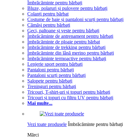
Îmbrăcăminte pentru bărbați
Bluze, polaruri și pulovere pentru bărbați
Colanți pentru bărbat
Costume de baie și pantaloni scurți pentru bărbați
Cămăși pentru bărbați
Geci, paltoane și veste pentru bărbați
Îmbrăcăminte de antrenament pentru bărbați
Îmbrăcăminte de ploaie pentru bărbat
Îmbrăcăminte de trekking pentru bărbați
Îmbrăcăminte din lână merino pentru bărbați
Îmbrăcăminte termoactive pentru bărbați
Lenjerie sport pentru bărbați
Pantaloni pentru bărbați
Pantaloni scurți pentru bărbați
Salopete pentru bărbați
Treninguri pentru bărbați
Tricouri, T-shirt-uri și topuri pentru bărbați
Tricouri și topuri cu filtru UV pentru bărbați
Mai multe...
Vezi toate produsele
Îmbrăcăminte pentru bărbați
Mărci