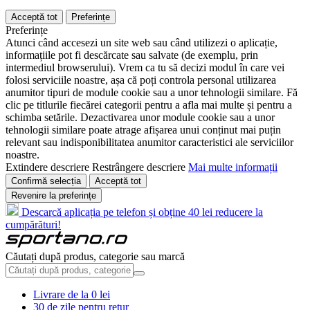
Acceptă tot
Preferințe
Preferințe
Atunci când accesezi un site web sau când utilizezi o aplicație,
informațiile pot fi descărcate sau salvate (de exemplu, prin
intermediul browserului). Vrem ca tu să decizi modul în care vei
folosi serviciile noastre, așa că poți controla personal utilizarea
anumitor tipuri de module cookie sau a unor tehnologii similare. Fă
clic pe titlurile fiecărei categorii pentru a afla mai multe și pentru a
schimba setările. Dezactivarea unor module cookie sau a unor
tehnologii similare poate atrage afișarea unui conținut mai puțin
relevant sau indisponibilitatea anumitor caracteristici ale serviciilor
noastre.
Extindere descriere
Restrângere descriere
Mai multe informații
Confirmă selecția
Acceptă tot
Revenire la preferințe
Descarcă aplicația pe telefon și obține 40 lei reducere la
cumpărături!
Căutați după produs, categorie sau marcă
Livrare de la 0 lei
30 de zile pentru retur