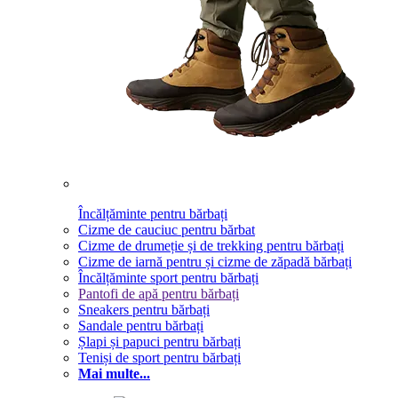
Încălțăminte pentru bărbați
Cizme de cauciuc pentru bărbat
Cizme de drumeție și de trekking pentru bărbați
Cizme de iarnă pentru și cizme de zăpadă bărbați
Încălțăminte sport pentru bărbați
Pantofi de apă pentru bărbați
Sneakers pentru bărbați
Sandale pentru bărbați
Șlapi și papuci pentru bărbați
Teniși de sport pentru bărbați
Mai multe...