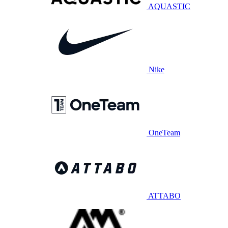
AQUASTIC
Nike
OneTeam
ATTABO