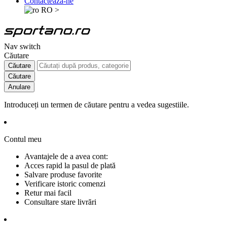
Contactează-ne
RO
>
Nav switch
Căutare
Căutare
Căutare
Anulare
Introduceți un termen de căutare pentru a vedea sugestiile.
Contul meu
Avantajele de a avea cont:
Acces rapid la pasul de plată
Salvare produse favorite
Verificare istoric comenzi
Retur mai facil
Consultare stare livrări