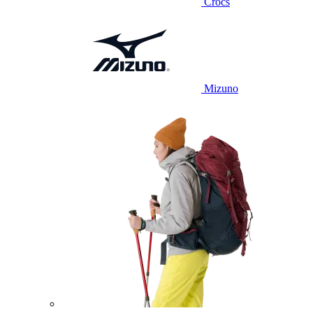
Crocs
Mizuno