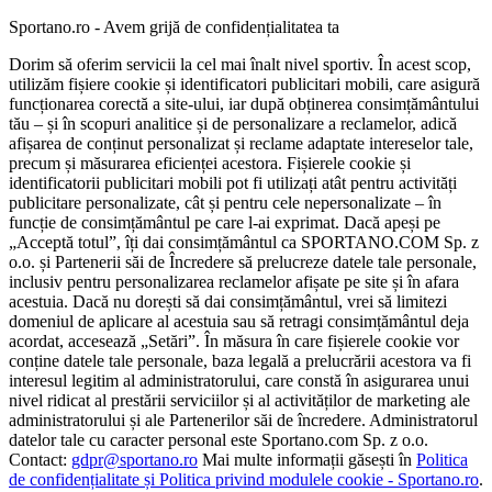
Sportano.ro - Avem grijă de confidențialitatea ta
Dorim să oferim servicii la cel mai înalt nivel sportiv. În acest scop,
utilizăm fișiere cookie și identificatori publicitari mobili, care asigură
funcționarea corectă a site-ului, iar după obținerea consimțământului
tău – și în scopuri analitice și de personalizare a reclamelor, adică
afișarea de conținut personalizat și reclame adaptate intereselor tale,
precum și măsurarea eficienței acestora. Fișierele cookie și
identificatorii publicitari mobili pot fi utilizați atât pentru activități
publicitare personalizate, cât și pentru cele nepersonalizate – în
funcție de consimțământul pe care l-ai exprimat. Dacă apeși pe
„Acceptă totul”, îți dai consimțământul ca SPORTANO.COM Sp. z
o.o. și Partenerii săi de Încredere să prelucreze datele tale personale,
inclusiv pentru personalizarea reclamelor afișate pe site și în afara
acestuia. Dacă nu dorești să dai consimțământul, vrei să limitezi
domeniul de aplicare al acestuia sau să retragi consimțământul deja
acordat, accesează „Setări”. În măsura în care fișierele cookie vor
conține datele tale personale, baza legală a prelucrării acestora va fi
interesul legitim al administratorului, care constă în asigurarea unui
nivel ridicat al prestării serviciilor și al activităților de marketing ale
administratorului și ale Partenerilor săi de încredere. Administratorul
datelor tale cu caracter personal este Sportano.com Sp. z o.o.
Contact:
gdpr@sportano.ro
Mai multe informații găsești în
Politica
de confidențialitate și Politica privind modulele cookie - Sportano.ro
.