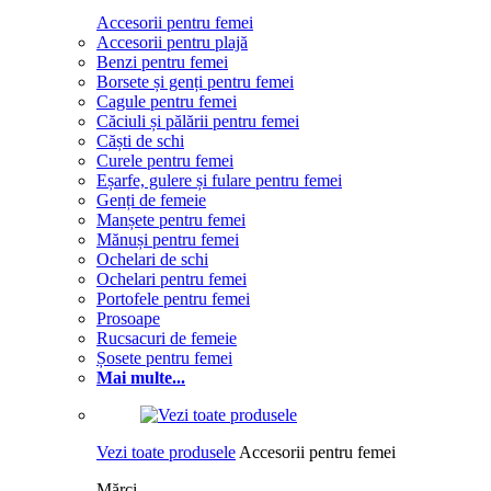
Accesorii pentru femei
Accesorii pentru plajă
Benzi pentru femei
Borsete și genți pentru femei
Cagule pentru femei
Căciuli și pălării pentru femei
Căști de schi
Curele pentru femei
Eșarfe, gulere și fulare pentru femei
Genți de femeie
Manșete pentru femei
Mănuși pentru femei
Ochelari de schi
Ochelari pentru femei
Portofele pentru femei
Prosoape
Rucsacuri de femeie
Șosete pentru femei
Mai multe...
Vezi toate produsele
Accesorii pentru femei
Mărci