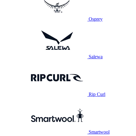
Osprey
Salewa
Rip Curl
Smartwool