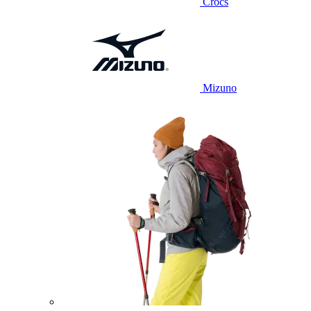
Crocs
Mizuno