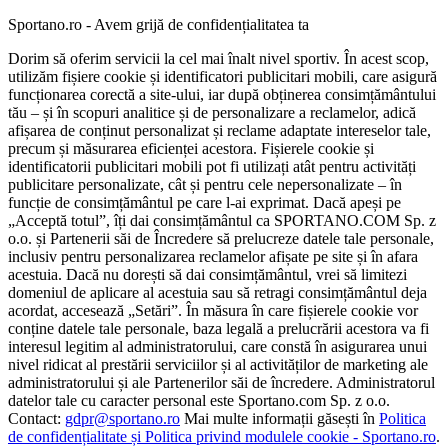
Sportano.ro - Avem grijă de confidențialitatea ta
Dorim să oferim servicii la cel mai înalt nivel sportiv. În acest scop,
utilizăm fișiere cookie și identificatori publicitari mobili, care asigură
funcționarea corectă a site-ului, iar după obținerea consimțământului
tău – și în scopuri analitice și de personalizare a reclamelor, adică
afișarea de conținut personalizat și reclame adaptate intereselor tale,
precum și măsurarea eficienței acestora. Fișierele cookie și
identificatorii publicitari mobili pot fi utilizați atât pentru activități
publicitare personalizate, cât și pentru cele nepersonalizate – în
funcție de consimțământul pe care l-ai exprimat. Dacă apeși pe
„Acceptă totul”, îți dai consimțământul ca SPORTANO.COM Sp. z
o.o. și Partenerii săi de Încredere să prelucreze datele tale personale,
inclusiv pentru personalizarea reclamelor afișate pe site și în afara
acestuia. Dacă nu dorești să dai consimțământul, vrei să limitezi
domeniul de aplicare al acestuia sau să retragi consimțământul deja
acordat, accesează „Setări”. În măsura în care fișierele cookie vor
conține datele tale personale, baza legală a prelucrării acestora va fi
interesul legitim al administratorului, care constă în asigurarea unui
nivel ridicat al prestării serviciilor și al activităților de marketing ale
administratorului și ale Partenerilor săi de încredere. Administratorul
datelor tale cu caracter personal este Sportano.com Sp. z o.o.
Contact:
gdpr@sportano.ro
Mai multe informații găsești în
Politica
de confidențialitate și Politica privind modulele cookie - Sportano.ro
.