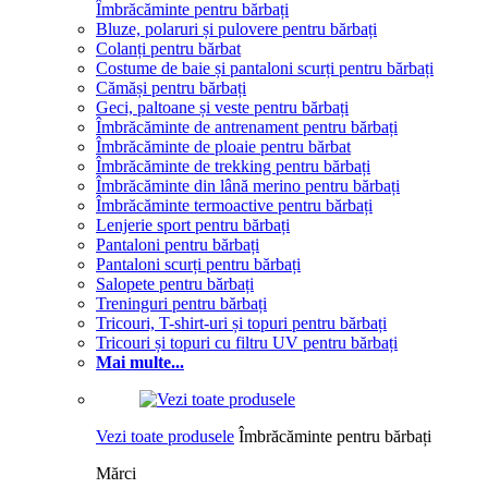
Îmbrăcăminte pentru bărbați
Bluze, polaruri și pulovere pentru bărbați
Colanți pentru bărbat
Costume de baie și pantaloni scurți pentru bărbați
Cămăși pentru bărbați
Geci, paltoane și veste pentru bărbați
Îmbrăcăminte de antrenament pentru bărbați
Îmbrăcăminte de ploaie pentru bărbat
Îmbrăcăminte de trekking pentru bărbați
Îmbrăcăminte din lână merino pentru bărbați
Îmbrăcăminte termoactive pentru bărbați
Lenjerie sport pentru bărbați
Pantaloni pentru bărbați
Pantaloni scurți pentru bărbați
Salopete pentru bărbați
Treninguri pentru bărbați
Tricouri, T-shirt-uri și topuri pentru bărbați
Tricouri și topuri cu filtru UV pentru bărbați
Mai multe...
Vezi toate produsele
Îmbrăcăminte pentru bărbați
Mărci