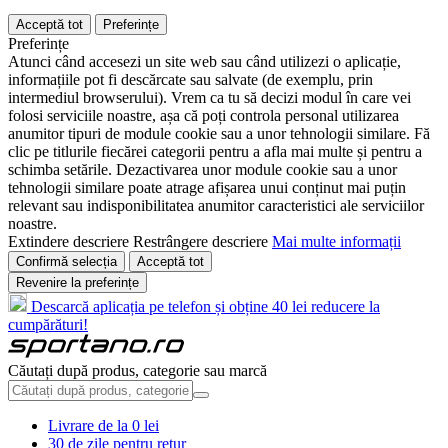
Acceptă tot
Preferințe
Preferințe
Atunci când accesezi un site web sau când utilizezi o aplicație,
informațiile pot fi descărcate sau salvate (de exemplu, prin
intermediul browserului). Vrem ca tu să decizi modul în care vei
folosi serviciile noastre, așa că poți controla personal utilizarea
anumitor tipuri de module cookie sau a unor tehnologii similare. Fă
clic pe titlurile fiecărei categorii pentru a afla mai multe și pentru a
schimba setările. Dezactivarea unor module cookie sau a unor
tehnologii similare poate atrage afișarea unui conținut mai puțin
relevant sau indisponibilitatea anumitor caracteristici ale serviciilor
noastre.
Extindere descriere
Restrângere descriere
Mai multe informații
Confirmă selecția
Acceptă tot
Revenire la preferințe
Descarcă aplicația pe telefon și obține 40 lei reducere la
cumpărături!
Căutați după produs, categorie sau marcă
Livrare de la 0 lei
30 de zile pentru retur