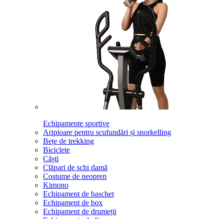
Echipamente sportive
Aripioare pentru scufundări și snorkelling
Bețe de trekking
Biciclete
Căști
Clăpari de schi damă
Costume de neopren
Kimono
Echipament de baschet
Echipament de box
Echipament de drumeții