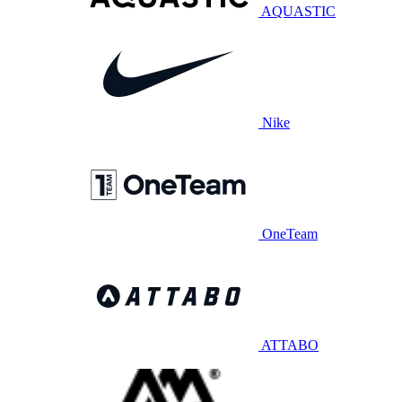
AQUASTIC
Nike
OneTeam
ATTABO