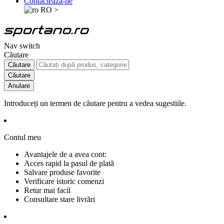
Contactează-ne
RO
>
Nav switch
Căutare
Căutare
Căutare
Anulare
Introduceți un termen de căutare pentru a vedea sugestiile.
Contul meu
Avantajele de a avea cont:
Acces rapid la pasul de plată
Salvare produse favorite
Verificare istoric comenzi
Retur mai facil
Consultare stare livrări