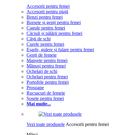
Accesorii pentru femei
Accesorii pentru plajă
Benzi pentru femei
Borsete și genți pentru femei
Cagule pentru femei
Căciuli și pălării pentru femei
Căști de schi
Curele pentru femei
Eșarfe, gulere și fulare pentru femei
Genți de femeie
Manșete pentru femei
Mănuși pentru femei
Ochelari de schi
Ochelari pentru femei
Portofele pentru femei
Prosoape
Rucsacuri de femeie
Șosete pentru femei
Mai multe...
Vezi toate produsele
Accesorii pentru femei
Mărci