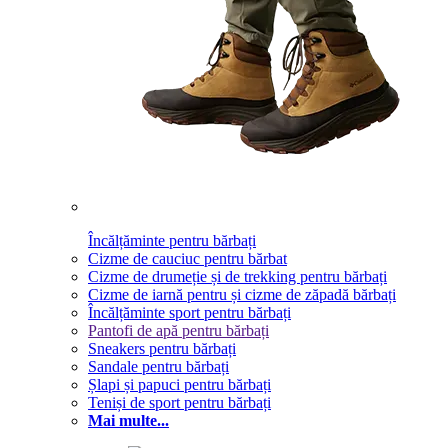
Încălțăminte pentru bărbați
Cizme de cauciuc pentru bărbat
Cizme de drumeție și de trekking pentru bărbați
Cizme de iarnă pentru și cizme de zăpadă bărbați
Încălțăminte sport pentru bărbați
Pantofi de apă pentru bărbați
Sneakers pentru bărbați
Sandale pentru bărbați
Șlapi și papuci pentru bărbați
Teniși de sport pentru bărbați
Mai multe...