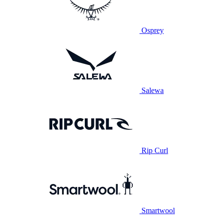
Osprey
Salewa
Rip Curl
Smartwool