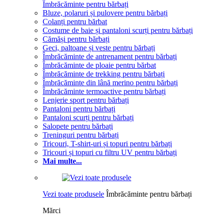
Îmbrăcăminte pentru bărbați
Bluze, polaruri și pulovere pentru bărbați
Colanți pentru bărbat
Costume de baie și pantaloni scurți pentru bărbați
Cămăși pentru bărbați
Geci, paltoane și veste pentru bărbați
Îmbrăcăminte de antrenament pentru bărbați
Îmbrăcăminte de ploaie pentru bărbat
Îmbrăcăminte de trekking pentru bărbați
Îmbrăcăminte din lână merino pentru bărbați
Îmbrăcăminte termoactive pentru bărbați
Lenjerie sport pentru bărbați
Pantaloni pentru bărbați
Pantaloni scurți pentru bărbați
Salopete pentru bărbați
Treninguri pentru bărbați
Tricouri, T-shirt-uri și topuri pentru bărbați
Tricouri și topuri cu filtru UV pentru bărbați
Mai multe...
Vezi toate produsele
Îmbrăcăminte pentru bărbați
Mărci