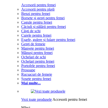
Accesorii pentru femei
Accesorii pentru plajă
Benzi pentru femei
Borsete și genți pentru femei
Cagule pentru femei
Căciuli și pălării pentru femei
Căști de schi
Curele pentru femei
Eșarfe, gulere și fulare pentru femei
Genți de femeie
Manșete pentru femei
Mănuși pentru femei
Ochelari de schi
Ochelari pentru femei
Portofele pentru femei
Prosoape
Rucsacuri de femeie
Șosete pentru femei
Mai multe...
Vezi toate produsele
Accesorii pentru femei
Mărci