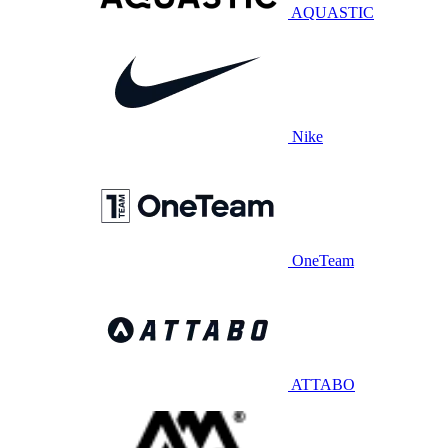
AQUASTIC
Nike
OneTeam
ATTABO