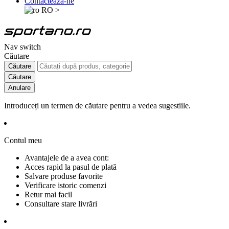
Contactează-ne
RO
>
Nav switch
Căutare
Căutare
Căutare
Anulare
Introduceți un termen de căutare pentru a vedea sugestiile.
Contul meu
Avantajele de a avea cont:
Acces rapid la pasul de plată
Salvare produse favorite
Verificare istoric comenzi
Retur mai facil
Consultare stare livrări