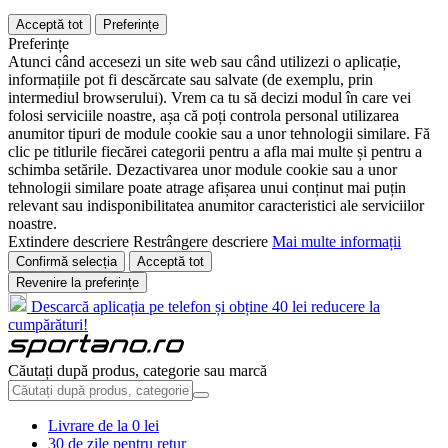
Acceptă tot
Preferințe
Preferințe
Atunci când accesezi un site web sau când utilizezi o aplicație,
informațiile pot fi descărcate sau salvate (de exemplu, prin
intermediul browserului). Vrem ca tu să decizi modul în care vei
folosi serviciile noastre, așa că poți controla personal utilizarea
anumitor tipuri de module cookie sau a unor tehnologii similare. Fă
clic pe titlurile fiecărei categorii pentru a afla mai multe și pentru a
schimba setările. Dezactivarea unor module cookie sau a unor
tehnologii similare poate atrage afișarea unui conținut mai puțin
relevant sau indisponibilitatea anumitor caracteristici ale serviciilor
noastre.
Extindere descriere
Restrângere descriere
Mai multe informații
Confirmă selecția
Acceptă tot
Revenire la preferințe
Descarcă aplicația pe telefon și obține 40 lei reducere la
cumpărături!
Căutați după produs, categorie sau marcă
Livrare de la 0 lei
30 de zile pentru retur