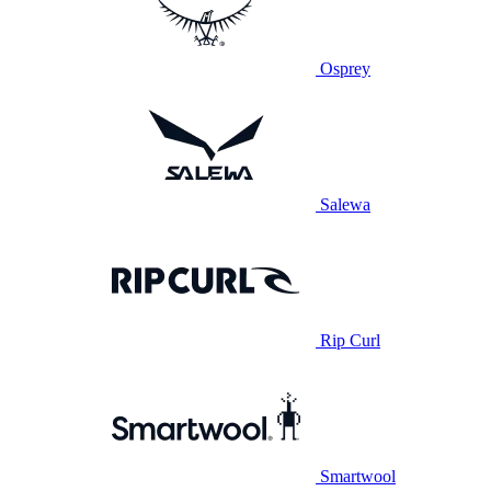
Osprey
Salewa
Rip Curl
Smartwool