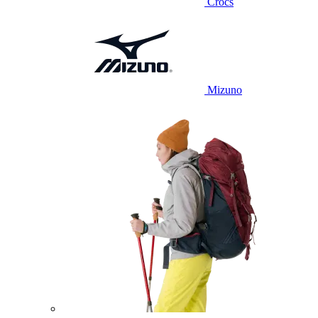
Crocs
Mizuno