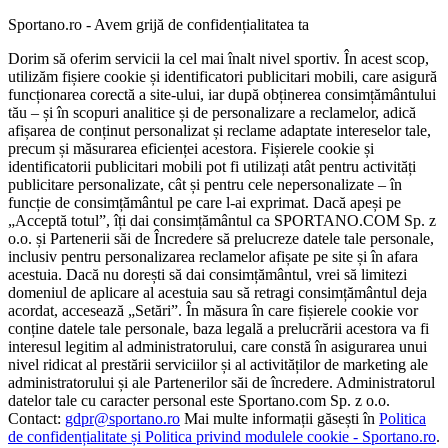
Sportano.ro - Avem grijă de confidențialitatea ta
Dorim să oferim servicii la cel mai înalt nivel sportiv. În acest scop,
utilizăm fișiere cookie și identificatori publicitari mobili, care asigură
funcționarea corectă a site-ului, iar după obținerea consimțământului
tău – și în scopuri analitice și de personalizare a reclamelor, adică
afișarea de conținut personalizat și reclame adaptate intereselor tale,
precum și măsurarea eficienței acestora. Fișierele cookie și
identificatorii publicitari mobili pot fi utilizați atât pentru activități
publicitare personalizate, cât și pentru cele nepersonalizate – în
funcție de consimțământul pe care l-ai exprimat. Dacă apeși pe
„Acceptă totul”, îți dai consimțământul ca SPORTANO.COM Sp. z
o.o. și Partenerii săi de Încredere să prelucreze datele tale personale,
inclusiv pentru personalizarea reclamelor afișate pe site și în afara
acestuia. Dacă nu dorești să dai consimțământul, vrei să limitezi
domeniul de aplicare al acestuia sau să retragi consimțământul deja
acordat, accesează „Setări”. În măsura în care fișierele cookie vor
conține datele tale personale, baza legală a prelucrării acestora va fi
interesul legitim al administratorului, care constă în asigurarea unui
nivel ridicat al prestării serviciilor și al activităților de marketing ale
administratorului și ale Partenerilor săi de încredere. Administratorul
datelor tale cu caracter personal este Sportano.com Sp. z o.o.
Contact:
gdpr@sportano.ro
Mai multe informații găsești în
Politica
de confidențialitate și Politica privind modulele cookie - Sportano.ro
.