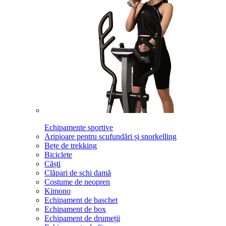
Echipamente sportive
Aripioare pentru scufundări și snorkelling
Bețe de trekking
Biciclete
Căști
Clăpari de schi damă
Costume de neopren
Kimono
Echipament de baschet
Echipament de box
Echipament de drumeții