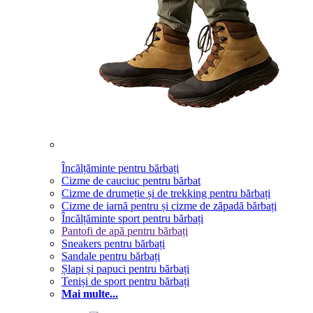
Încălțăminte pentru bărbați
Cizme de cauciuc pentru bărbat
Cizme de drumeție și de trekking pentru bărbați
Cizme de iarnă pentru și cizme de zăpadă bărbați
Încălțăminte sport pentru bărbați
Pantofi de apă pentru bărbați
Sneakers pentru bărbați
Sandale pentru bărbați
Șlapi și papuci pentru bărbați
Teniși de sport pentru bărbați
Mai multe...