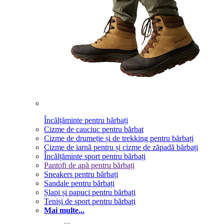
Încălțăminte pentru bărbați
Cizme de cauciuc pentru bărbat
Cizme de drumeție și de trekking pentru bărbați
Cizme de iarnă pentru și cizme de zăpadă bărbați
Încălțăminte sport pentru bărbați
Pantofi de apă pentru bărbați
Sneakers pentru bărbați
Sandale pentru bărbați
Șlapi și papuci pentru bărbați
Teniși de sport pentru bărbați
Mai multe...