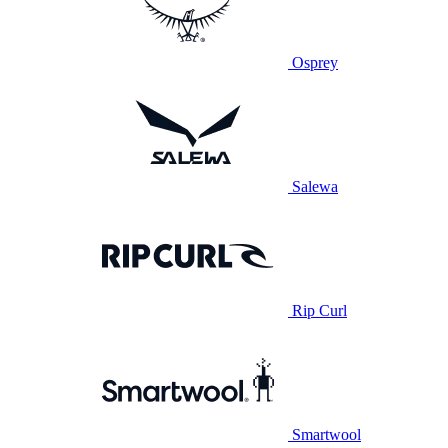
Osprey
Salewa
Rip Curl
Smartwool