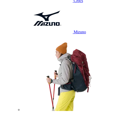
Crocs
Mizuno