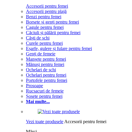
Accesorii pentru femei
Accesorii pentru plajă
Benzi pentru femei
Borsete și genți pentru femei
Cagule pentru femei
Căciuli și pălării pentru femei
Căști de schi
Curele pentru femei
Eșarfe, gulere și fulare pentru femei
Genți de femeie
Manșete pentru femei
Mănuși pentru femei
Ochelari de schi
Ochelari pentru femei
Portofele pentru femei
Prosoape
Rucsacuri de femeie
Șosete pentru femei
Mai multe...
Vezi toate produsele
Accesorii pentru femei
Mărci