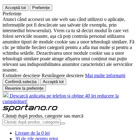
Acceptă tot
Preferințe
Preferințe
Atunci când accesezi un site web sau când utilizezi o aplicație,
informațiile pot fi descărcate sau salvate (de exemplu, prin
intermediul browserului). Vrem ca tu să decizi modul în care vei
folosi serviciile noastre, așa că poți controla personal utilizarea
anumitor tipuri de module cookie sau a unor tehnologii similare. Fă
clic pe titlurile fiecărei categorii pentru a afla mai multe și pentru a
schimba setările. Dezactivarea unor module cookie sau a unor
tehnologii similare poate atrage afișarea unui conținut mai puțin
relevant sau indisponibilitatea anumitor caracteristici ale serviciilor
noastre.
Extindere descriere
Restrângere descriere
Mai multe informații
Confirmă selecția
Acceptă tot
Revenire la preferințe
Descarcă aplicația pe telefon și obține 40 lei reducere la
cumpărături!
Căutați după produs, categorie sau marcă
Livrare de la 0 lei
30 de zile pentru retur