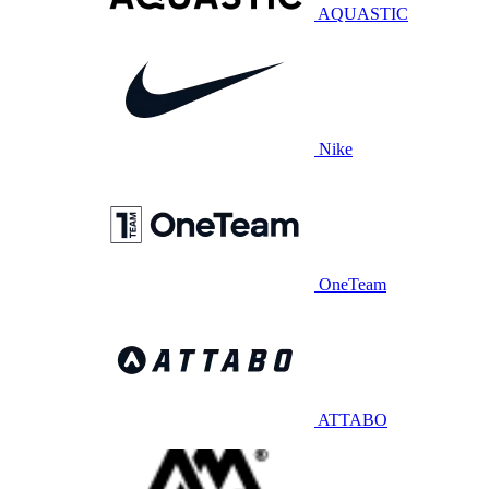
AQUASTIC
Nike
OneTeam
ATTABO