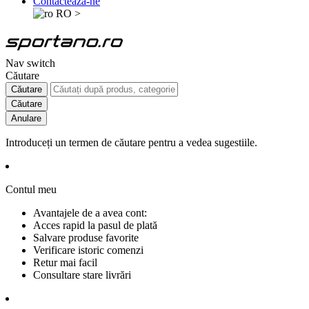
Contactează-ne
RO
>
Nav switch
Căutare
Căutare
Căutare
Anulare
Introduceți un termen de căutare pentru a vedea sugestiile.
Contul meu
Avantajele de a avea cont:
Acces rapid la pasul de plată
Salvare produse favorite
Verificare istoric comenzi
Retur mai facil
Consultare stare livrări