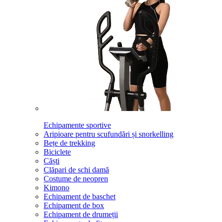
Echipamente sportive
Aripioare pentru scufundări și snorkelling
Bețe de trekking
Biciclete
Căști
Clăpari de schi damă
Costume de neopren
Kimono
Echipament de baschet
Echipament de box
Echipament de drumeții