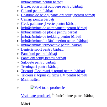
Îmbrăcăminte pentru bărbați
Bluze, polaruri și pulovere pentru bărbați
Colanți pentru bărbat
Costume de baie și pantaloni scurți pentru bărbați
Cămăși pentru bărbați
Geci, paltoane și veste pentru bărbați
Îmbrăcăminte de antrenament pentru bărbați
Îmbrăcăminte de ploaie pentru bărbat
Îmbrăcăminte de trekking pentru bărbați
Îmbrăcăminte din lână merino pentru bărbați
Îmbrăcăminte termoactive pentru bărbați
Lenjerie sport pentru bărbați
Pantaloni pentru bărbați
Pantaloni scurți pentru bărbați
Salopete pentru bărbați
Treninguri pentru bărbați
Tricouri, T-shirt-uri și topuri pentru bărbați
Tricouri și topuri cu filtru UV pentru bărbați
Mai multe...
Vezi toate produsele
Îmbrăcăminte pentru bărbați
Mărci