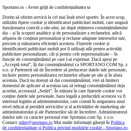
Sportano.ro - Avem grijă de confidențialitatea ta
Dorim să oferim servicii la cel mai înalt nivel sportiv. În acest scop,
utilizăm fișiere cookie și identificatori publicitari mobili, care asigură
funcționarea corectă a site-ului, iar după obținerea consimțământului
tău – și în scopuri analitice și de personalizare a reclamelor, adică
afișarea de conținut personalizat și reclame adaptate intereselor tale,
precum și măsurarea eficienței acestora. Fișierele cookie și
identificatorii publicitari mobili pot fi utilizați atât pentru activități
publicitare personalizate, cât și pentru cele nepersonalizate – în
funcție de consimțământul pe care l-ai exprimat. Dacă apeși pe
„Acceptă totul”, îți dai consimțământul ca SPORTANO.COM Sp. z
o.o. și Partenerii săi de Încredere să prelucreze datele tale personale,
inclusiv pentru personalizarea reclamelor afișate pe site și în afara
acestuia. Dacă nu dorești să dai consimțământul, vrei să limitezi
domeniul de aplicare al acestuia sau să retragi consimțământul deja
acordat, accesează „Setări”. În măsura în care fișierele cookie vor
conține datele tale personale, baza legală a prelucrării acestora va fi
interesul legitim al administratorului, care constă în asigurarea unui
nivel ridicat al prestării serviciilor și al activităților de marketing ale
administratorului și ale Partenerilor săi de încredere. Administratorul
datelor tale cu caracter personal este Sportano.com Sp. z o.o.
Contact:
gdpr@sportano.ro
Mai multe informații găsești în
Politica
de confidențialitate și Politica privind modulele cookie - Sportano.ro
.