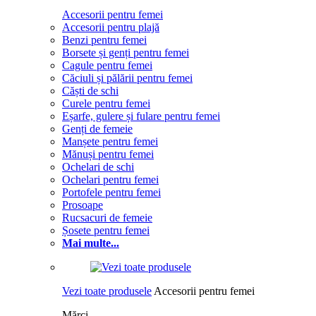
Accesorii pentru femei
Accesorii pentru plajă
Benzi pentru femei
Borsete și genți pentru femei
Cagule pentru femei
Căciuli și pălării pentru femei
Căști de schi
Curele pentru femei
Eșarfe, gulere și fulare pentru femei
Genți de femeie
Manșete pentru femei
Mănuși pentru femei
Ochelari de schi
Ochelari pentru femei
Portofele pentru femei
Prosoape
Rucsacuri de femeie
Șosete pentru femei
Mai multe...
Vezi toate produsele
Accesorii pentru femei
Mărci