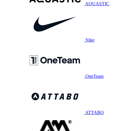
AQUASTIC
Nike
OneTeam
ATTABO