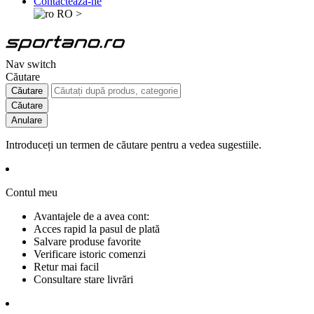
Contactează-ne
RO
>
Nav switch
Căutare
Căutare
Căutare
Anulare
Introduceți un termen de căutare pentru a vedea sugestiile.
Contul meu
Avantajele de a avea cont:
Acces rapid la pasul de plată
Salvare produse favorite
Verificare istoric comenzi
Retur mai facil
Consultare stare livrări