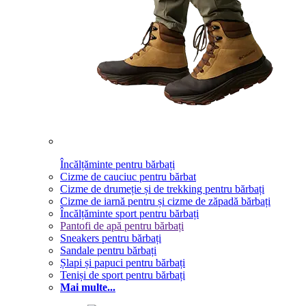
Încălțăminte pentru bărbați
Cizme de cauciuc pentru bărbat
Cizme de drumeție și de trekking pentru bărbați
Cizme de iarnă pentru și cizme de zăpadă bărbați
Încălțăminte sport pentru bărbați
Pantofi de apă pentru bărbați
Sneakers pentru bărbați
Sandale pentru bărbați
Șlapi și papuci pentru bărbați
Teniși de sport pentru bărbați
Mai multe...