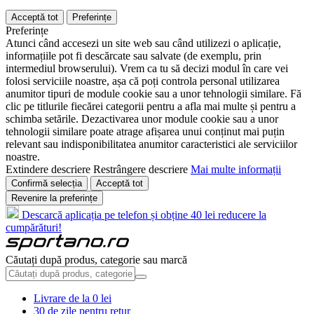
Acceptă tot
Preferințe
Preferințe
Atunci când accesezi un site web sau când utilizezi o aplicație,
informațiile pot fi descărcate sau salvate (de exemplu, prin
intermediul browserului). Vrem ca tu să decizi modul în care vei
folosi serviciile noastre, așa că poți controla personal utilizarea
anumitor tipuri de module cookie sau a unor tehnologii similare. Fă
clic pe titlurile fiecărei categorii pentru a afla mai multe și pentru a
schimba setările. Dezactivarea unor module cookie sau a unor
tehnologii similare poate atrage afișarea unui conținut mai puțin
relevant sau indisponibilitatea anumitor caracteristici ale serviciilor
noastre.
Extindere descriere
Restrângere descriere
Mai multe informații
Confirmă selecția
Acceptă tot
Revenire la preferințe
Descarcă aplicația pe telefon și obține 40 lei reducere la
cumpărături!
Căutați după produs, categorie sau marcă
Livrare de la 0 lei
30 de zile pentru retur