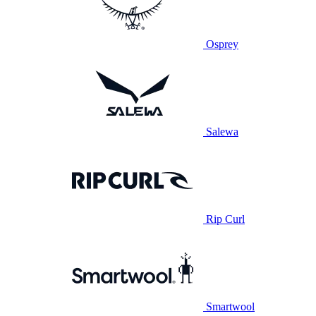
Osprey
Salewa
Rip Curl
Smartwool