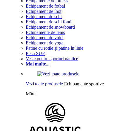
Echipamente de fitness
Echipament de fotbal
Echipament de înot
Echipament de schi
Echipament de schi fond
Echipament de snowboard
Echipamente de tenis
Echipament de volei
Echipament de yoga
Patine cu rotile și patine în linie
Placi SUP
Veste pentru sporturi nautice
Mai multe...
Vezi toate produsele
Echipamente sportive
Mărci