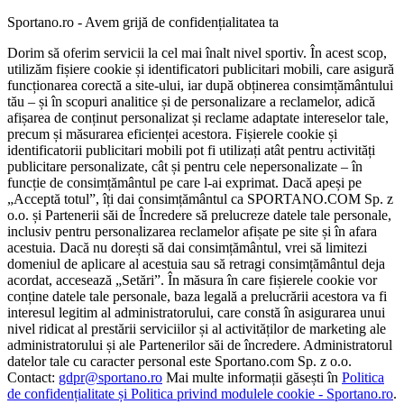
Sportano.ro - Avem grijă de confidențialitatea ta
Dorim să oferim servicii la cel mai înalt nivel sportiv. În acest scop,
utilizăm fișiere cookie și identificatori publicitari mobili, care asigură
funcționarea corectă a site-ului, iar după obținerea consimțământului
tău – și în scopuri analitice și de personalizare a reclamelor, adică
afișarea de conținut personalizat și reclame adaptate intereselor tale,
precum și măsurarea eficienței acestora. Fișierele cookie și
identificatorii publicitari mobili pot fi utilizați atât pentru activități
publicitare personalizate, cât și pentru cele nepersonalizate – în
funcție de consimțământul pe care l-ai exprimat. Dacă apeși pe
„Acceptă totul”, îți dai consimțământul ca SPORTANO.COM Sp. z
o.o. și Partenerii săi de Încredere să prelucreze datele tale personale,
inclusiv pentru personalizarea reclamelor afișate pe site și în afara
acestuia. Dacă nu dorești să dai consimțământul, vrei să limitezi
domeniul de aplicare al acestuia sau să retragi consimțământul deja
acordat, accesează „Setări”. În măsura în care fișierele cookie vor
conține datele tale personale, baza legală a prelucrării acestora va fi
interesul legitim al administratorului, care constă în asigurarea unui
nivel ridicat al prestării serviciilor și al activităților de marketing ale
administratorului și ale Partenerilor săi de încredere. Administratorul
datelor tale cu caracter personal este Sportano.com Sp. z o.o.
Contact:
gdpr@sportano.ro
Mai multe informații găsești în
Politica
de confidențialitate și Politica privind modulele cookie - Sportano.ro
.