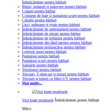
Îmbrăcăminte pentru bărbați
Bluze, polaruri și pulovere pentru bărbați
Colanți pentru bărbat
Costume de baie și pantaloni scurți pentru bărbați
Cămăși pentru bărbați
Geci, paltoane și veste pentru bărbați
Îmbrăcăminte de antrenament pentru bărbați
Îmbrăcăminte de ploaie pentru bărbat
Îmbrăcăminte de trekking pentru bărbați
Îmbrăcăminte din lână merino pentru bărbați
Îmbrăcăminte termoactive pentru bărbați
Lenjerie sport pentru bărbați
Pantaloni pentru bărbați
Pantaloni scurți pentru bărbați
Salopete pentru bărbați
Treninguri pentru bărbați
Tricouri, T-shirt-uri și topuri pentru bărbați
Tricouri și topuri cu filtru UV pentru bărbați
Mai multe...
Vezi toate produsele
Îmbrăcăminte pentru bărbați
Mărci