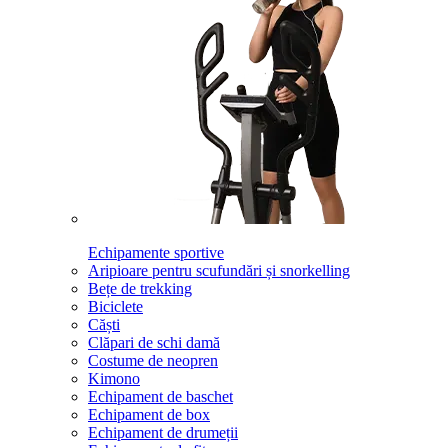
Echipamente sportive
Aripioare pentru scufundări și snorkelling
Bețe de trekking
Biciclete
Căști
Clăpari de schi damă
Costume de neopren
Kimono
Echipament de baschet
Echipament de box
Echipament de drumeții