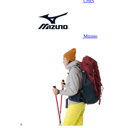
Crocs
Mizuno