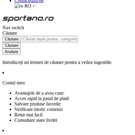
Contactează-ne
RO
>
Nav switch
Căutare
Căutare
Căutare
Anulare
Introduceți un termen de căutare pentru a vedea sugestiile.
Contul meu
Avantajele de a avea cont:
Acces rapid la pasul de plată
Salvare produse favorite
Verificare istoric comenzi
Retur mai facil
Consultare stare livrări