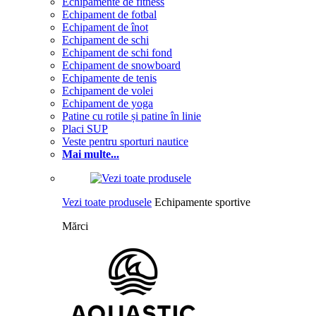
Echipamente de fitness
Echipament de fotbal
Echipament de înot
Echipament de schi
Echipament de schi fond
Echipament de snowboard
Echipamente de tenis
Echipament de volei
Echipament de yoga
Patine cu rotile și patine în linie
Placi SUP
Veste pentru sporturi nautice
Mai multe...
Vezi toate produsele
Echipamente sportive
Mărci