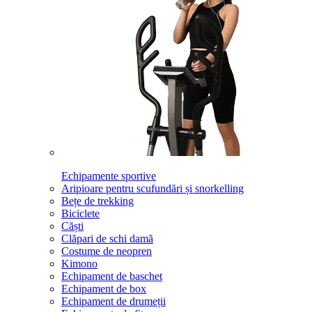
Echipamente sportive
Aripioare pentru scufundări și snorkelling
Bețe de trekking
Biciclete
Căști
Clăpari de schi damă
Costume de neopren
Kimono
Echipament de baschet
Echipament de box
Echipament de drumeții