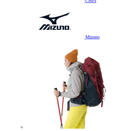
Crocs
Mizuno