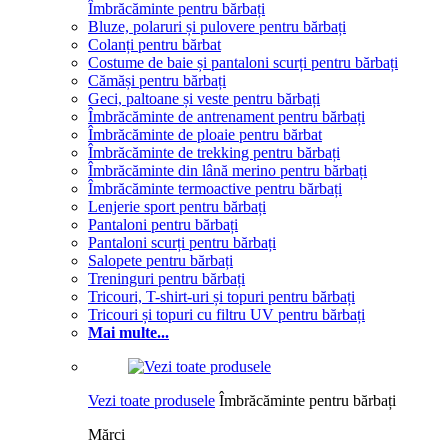
Îmbrăcăminte pentru bărbați
Bluze, polaruri și pulovere pentru bărbați
Colanți pentru bărbat
Costume de baie și pantaloni scurți pentru bărbați
Cămăși pentru bărbați
Geci, paltoane și veste pentru bărbați
Îmbrăcăminte de antrenament pentru bărbați
Îmbrăcăminte de ploaie pentru bărbat
Îmbrăcăminte de trekking pentru bărbați
Îmbrăcăminte din lână merino pentru bărbați
Îmbrăcăminte termoactive pentru bărbați
Lenjerie sport pentru bărbați
Pantaloni pentru bărbați
Pantaloni scurți pentru bărbați
Salopete pentru bărbați
Treninguri pentru bărbați
Tricouri, T-shirt-uri și topuri pentru bărbați
Tricouri și topuri cu filtru UV pentru bărbați
Mai multe...
Vezi toate produsele
Îmbrăcăminte pentru bărbați
Mărci