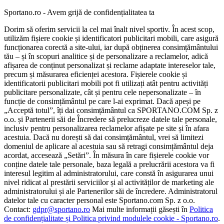
Sportano.ro - Avem grijă de confidențialitatea ta
Dorim să oferim servicii la cel mai înalt nivel sportiv. În acest scop,
utilizăm fișiere cookie și identificatori publicitari mobili, care asigură
funcționarea corectă a site-ului, iar după obținerea consimțământului
tău – și în scopuri analitice și de personalizare a reclamelor, adică
afișarea de conținut personalizat și reclame adaptate intereselor tale,
precum și măsurarea eficienței acestora. Fișierele cookie și
identificatorii publicitari mobili pot fi utilizați atât pentru activități
publicitare personalizate, cât și pentru cele nepersonalizate – în
funcție de consimțământul pe care l-ai exprimat. Dacă apeși pe
„Acceptă totul”, îți dai consimțământul ca SPORTANO.COM Sp. z
o.o. și Partenerii săi de Încredere să prelucreze datele tale personale,
inclusiv pentru personalizarea reclamelor afișate pe site și în afara
acestuia. Dacă nu dorești să dai consimțământul, vrei să limitezi
domeniul de aplicare al acestuia sau să retragi consimțământul deja
acordat, accesează „Setări”. În măsura în care fișierele cookie vor
conține datele tale personale, baza legală a prelucrării acestora va fi
interesul legitim al administratorului, care constă în asigurarea unui
nivel ridicat al prestării serviciilor și al activităților de marketing ale
administratorului și ale Partenerilor săi de încredere. Administratorul
datelor tale cu caracter personal este Sportano.com Sp. z o.o.
Contact:
gdpr@sportano.ro
Mai multe informații găsești în
Politica
de confidențialitate și Politica privind modulele cookie - Sportano.ro
.