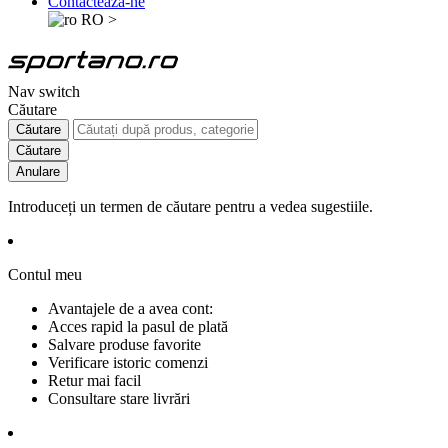
Contactează-ne
RO
>
Nav switch
Căutare
Căutare
Căutare
Anulare
Introduceți un termen de căutare pentru a vedea sugestiile.
Contul meu
Avantajele de a avea cont:
Acces rapid la pasul de plată
Salvare produse favorite
Verificare istoric comenzi
Retur mai facil
Consultare stare livrări