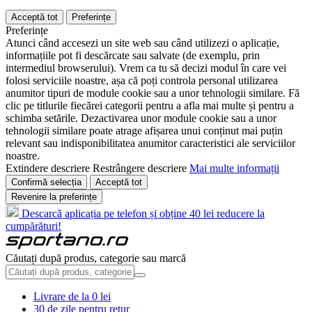
Acceptă tot
Preferințe
Preferințe
Atunci când accesezi un site web sau când utilizezi o aplicație,
informațiile pot fi descărcate sau salvate (de exemplu, prin
intermediul browserului). Vrem ca tu să decizi modul în care vei
folosi serviciile noastre, așa că poți controla personal utilizarea
anumitor tipuri de module cookie sau a unor tehnologii similare. Fă
clic pe titlurile fiecărei categorii pentru a afla mai multe și pentru a
schimba setările. Dezactivarea unor module cookie sau a unor
tehnologii similare poate atrage afișarea unui conținut mai puțin
relevant sau indisponibilitatea anumitor caracteristici ale serviciilor
noastre.
Extindere descriere
Restrângere descriere
Mai multe informații
Confirmă selecția
Acceptă tot
Revenire la preferințe
Descarcă aplicația pe telefon și obține 40 lei reducere la
cumpărături!
Căutați după produs, categorie sau marcă
Livrare de la 0 lei
30 de zile pentru retur