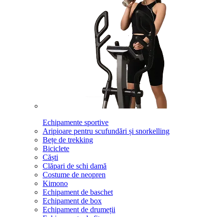
Echipamente sportive
Aripioare pentru scufundări și snorkelling
Bețe de trekking
Biciclete
Căști
Clăpari de schi damă
Costume de neopren
Kimono
Echipament de baschet
Echipament de box
Echipament de drumeții