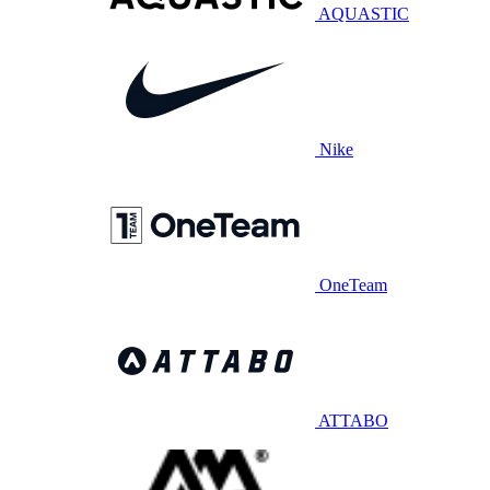
AQUASTIC
Nike
OneTeam
ATTABO