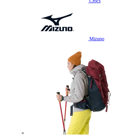
Crocs
Mizuno