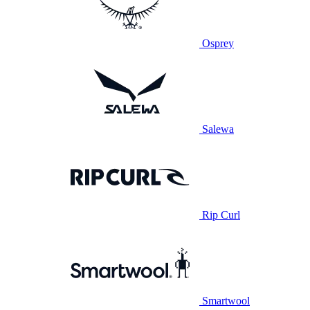
Osprey
Salewa
Rip Curl
Smartwool