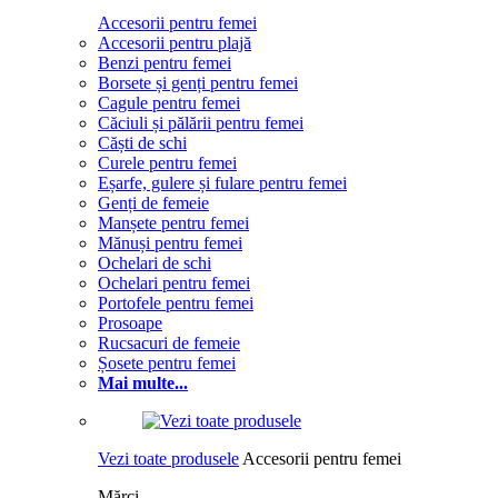
Accesorii pentru femei
Accesorii pentru plajă
Benzi pentru femei
Borsete și genți pentru femei
Cagule pentru femei
Căciuli și pălării pentru femei
Căști de schi
Curele pentru femei
Eșarfe, gulere și fulare pentru femei
Genți de femeie
Manșete pentru femei
Mănuși pentru femei
Ochelari de schi
Ochelari pentru femei
Portofele pentru femei
Prosoape
Rucsacuri de femeie
Șosete pentru femei
Mai multe...
Vezi toate produsele
Accesorii pentru femei
Mărci