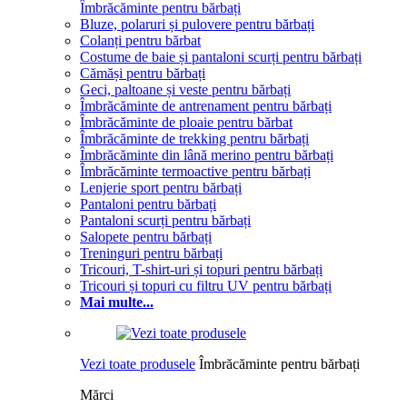
Îmbrăcăminte pentru bărbați
Bluze, polaruri și pulovere pentru bărbați
Colanți pentru bărbat
Costume de baie și pantaloni scurți pentru bărbați
Cămăși pentru bărbați
Geci, paltoane și veste pentru bărbați
Îmbrăcăminte de antrenament pentru bărbați
Îmbrăcăminte de ploaie pentru bărbat
Îmbrăcăminte de trekking pentru bărbați
Îmbrăcăminte din lână merino pentru bărbați
Îmbrăcăminte termoactive pentru bărbați
Lenjerie sport pentru bărbați
Pantaloni pentru bărbați
Pantaloni scurți pentru bărbați
Salopete pentru bărbați
Treninguri pentru bărbați
Tricouri, T-shirt-uri și topuri pentru bărbați
Tricouri și topuri cu filtru UV pentru bărbați
Mai multe...
Vezi toate produsele
Îmbrăcăminte pentru bărbați
Mărci