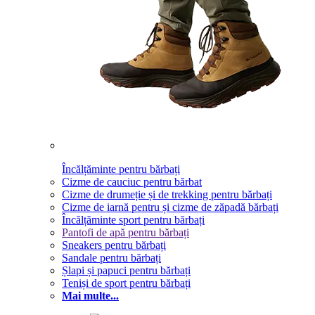
Încălțăminte pentru bărbați
Cizme de cauciuc pentru bărbat
Cizme de drumeție și de trekking pentru bărbați
Cizme de iarnă pentru și cizme de zăpadă bărbați
Încălțăminte sport pentru bărbați
Pantofi de apă pentru bărbați
Sneakers pentru bărbați
Sandale pentru bărbați
Șlapi și papuci pentru bărbați
Teniși de sport pentru bărbați
Mai multe...