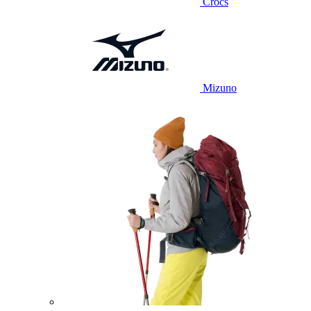
Crocs
Mizuno