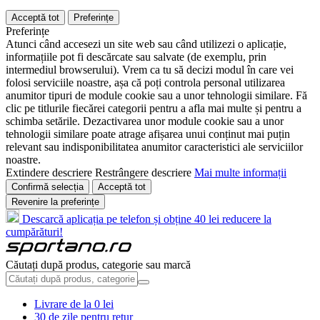
Acceptă tot
Preferințe
Preferințe
Atunci când accesezi un site web sau când utilizezi o aplicație,
informațiile pot fi descărcate sau salvate (de exemplu, prin
intermediul browserului). Vrem ca tu să decizi modul în care vei
folosi serviciile noastre, așa că poți controla personal utilizarea
anumitor tipuri de module cookie sau a unor tehnologii similare. Fă
clic pe titlurile fiecărei categorii pentru a afla mai multe și pentru a
schimba setările. Dezactivarea unor module cookie sau a unor
tehnologii similare poate atrage afișarea unui conținut mai puțin
relevant sau indisponibilitatea anumitor caracteristici ale serviciilor
noastre.
Extindere descriere
Restrângere descriere
Mai multe informații
Confirmă selecția
Acceptă tot
Revenire la preferințe
Descarcă aplicația pe telefon și obține 40 lei reducere la
cumpărături!
Căutați după produs, categorie sau marcă
Livrare de la 0 lei
30 de zile pentru retur