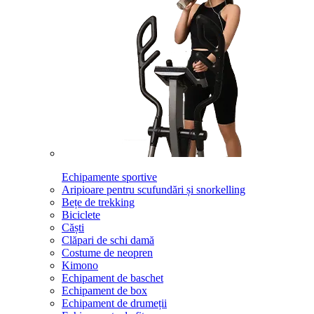
Echipamente sportive
Aripioare pentru scufundări și snorkelling
Bețe de trekking
Biciclete
Căști
Clăpari de schi damă
Costume de neopren
Kimono
Echipament de baschet
Echipament de box
Echipament de drumeții