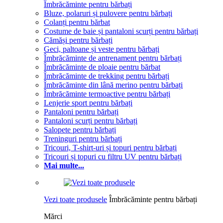
Îmbrăcăminte pentru bărbați
Bluze, polaruri și pulovere pentru bărbați
Colanți pentru bărbat
Costume de baie și pantaloni scurți pentru bărbați
Cămăși pentru bărbați
Geci, paltoane și veste pentru bărbați
Îmbrăcăminte de antrenament pentru bărbați
Îmbrăcăminte de ploaie pentru bărbat
Îmbrăcăminte de trekking pentru bărbați
Îmbrăcăminte din lână merino pentru bărbați
Îmbrăcăminte termoactive pentru bărbați
Lenjerie sport pentru bărbați
Pantaloni pentru bărbați
Pantaloni scurți pentru bărbați
Salopete pentru bărbați
Treninguri pentru bărbați
Tricouri, T-shirt-uri și topuri pentru bărbați
Tricouri și topuri cu filtru UV pentru bărbați
Mai multe...
Vezi toate produsele
Îmbrăcăminte pentru bărbați
Mărci