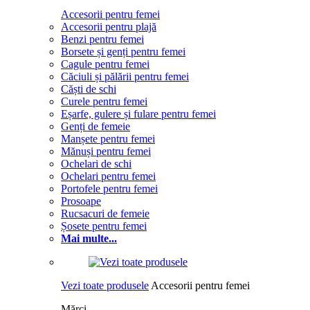
Accesorii pentru femei
Accesorii pentru plajă
Benzi pentru femei
Borsete și genți pentru femei
Cagule pentru femei
Căciuli și pălării pentru femei
Căști de schi
Curele pentru femei
Eșarfe, gulere și fulare pentru femei
Genți de femeie
Manșete pentru femei
Mănuși pentru femei
Ochelari de schi
Ochelari pentru femei
Portofele pentru femei
Prosoape
Rucsacuri de femeie
Șosete pentru femei
Mai multe...
Vezi toate produsele
Accesorii pentru femei
Mărci