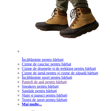
Încălțăminte pentru bărbați
Cizme de cauciuc pentru bărbat
Cizme de drumeție și de trekking pentru bărbați
Cizme de iarnă pentru și cizme de zăpadă bărbați
Încălțăminte sport pentru bărbați
Pantofi de apă pentru bărbați
Sneakers pentru bărbați
Sandale pentru bărbați
Șlapi și papuci pentru bărbați
Teniși de sport pentru bărbați
Mai multe...