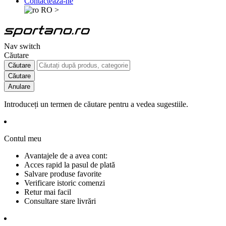
Contactează-ne
RO
>
Nav switch
Căutare
Căutare
Căutare
Anulare
Introduceți un termen de căutare pentru a vedea sugestiile.
Contul meu
Avantajele de a avea cont:
Acces rapid la pasul de plată
Salvare produse favorite
Verificare istoric comenzi
Retur mai facil
Consultare stare livrări