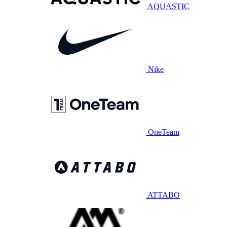
AQUASTIC
Nike
OneTeam
ATTABO