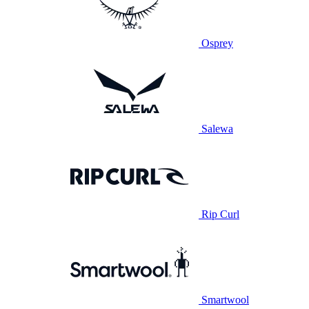
Osprey
Salewa
Rip Curl
Smartwool