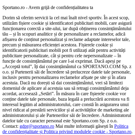
Sportano.ro - Avem grijă de confidențialitatea ta
Dorim să oferim servicii la cel mai înalt nivel sportiv. În acest scop,
utilizăm fișiere cookie și identificatori publicitari mobili, care asigură
funcționarea corectă a site-ului, iar după obținerea consimțământului
tău – și în scopuri analitice și de personalizare a reclamelor, adică
afișarea de conținut personalizat și reclame adaptate intereselor tale,
precum și măsurarea eficienței acestora. Fișierele cookie și
identificatorii publicitari mobili pot fi utilizați atât pentru activități
publicitare personalizate, cât și pentru cele nepersonalizate – în
funcție de consimțământul pe care l-ai exprimat. Dacă apeși pe
„Acceptă totul”, îți dai consimțământul ca SPORTANO.COM Sp. z
o.o. și Partenerii săi de Încredere să prelucreze datele tale personale,
inclusiv pentru personalizarea reclamelor afișate pe site și în afara
acestuia. Dacă nu dorești să dai consimțământul, vrei să limitezi
domeniul de aplicare al acestuia sau să retragi consimțământul deja
acordat, accesează „Setări”. În măsura în care fișierele cookie vor
conține datele tale personale, baza legală a prelucrării acestora va fi
interesul legitim al administratorului, care constă în asigurarea unui
nivel ridicat al prestării serviciilor și al activităților de marketing ale
administratorului și ale Partenerilor săi de încredere. Administratorul
datelor tale cu caracter personal este Sportano.com Sp. z o.o.
Contact:
gdpr@sportano.ro
Mai multe informații găsești în
Politica
de confidențialitate și Politica privind modulele cookie - Sportano.ro
.