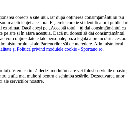
ncționarea corectă a site-ului, iar după obținerea consimțământului tău –
rarea eficienței acestora. Fișierele cookie și identificatorii publicitari
 l-ai exprimat. Dacă apeși pe „Acceptă totul”, îți dai consimțământul ca
 pe site și în afara acestuia. Dacă nu dorești să dai consimțământul,
ie vor conține datele tale personale, baza legală a prelucrării acestora
 administratorului și ale Partenerilor săi de încredere. Administratorul
ialitate și Politica privind modulele cookie - Sportano.ro
.
ului). Vrem ca tu să decizi modul în care vei folosi serviciile noastre,
entru a afla mai multe și pentru a schimba setările. Dezactivarea unor
 ale serviciilor noastre.