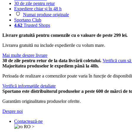
30 de zile pentru retur
Expediere chiar și în 48 h
Numai produse originale
Sportano Club
4.62
Trusted Shops
Livrare gratuită pentru comenzile cu o valoare de peste 299 lei.
Livrarea gratuită nu include expedierile cu volum mare.
Mai multe despre livrare
30 de zile pentru retur de la data livrării coletului.
Verifică cum să 
Majoritatea produselor le expediem până la 48h.
Perioada de realizare a comenzilor poate varia în funcție de disponibili
Verifică informațiile detaliate
Sportano este distribuitorul produselor a peste 600 de mărci de t
Garantăm originalitatea produselor oferite.
Despre noi
Contactează-ne
RO
>