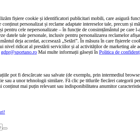
tilizăm fișiere cookie și identificatori publicitari mobili, care asigură fu
e conținut personalizat și reclame adaptate intereselor tale, precum și măsu
 cât și pentru cele nepersonalizate – în funcție de consimțământul pe care
atele tale personale, inclusiv pentru personalizarea reclamelor afișate
ământul deja acordat, accesează „Setări”. În măsura în care fișierele cook
i nivel ridicat al prestării serviciilor și al activităților de marketing ale
:
gdpr@sportano.ro
Mai multe informații găsești în
Politica de confidenț
țiile pot fi descărcate sau salvate (de exemplu, prin intermediul browser
e sau a unor tehnologii similare. Fă clic pe titlurile fiecărei categorii p
conținut mai puțin relevant sau indisponibilitatea anumitor caracteristici
ri!