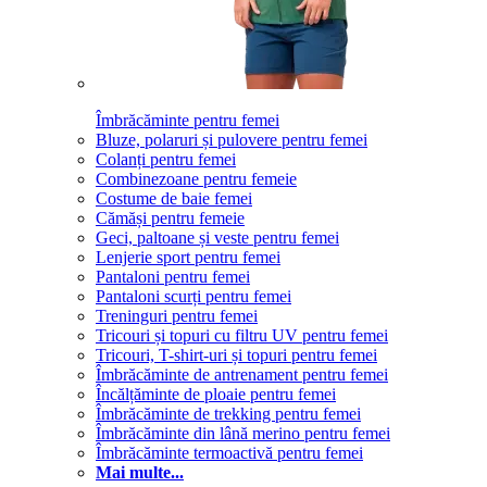
Îmbrăcăminte pentru femei
Bluze, polaruri și pulovere pentru femei
Colanți pentru femei
Combinezoane pentru femeie
Costume de baie femei
Cămăși pentru femeie
Geci, paltoane și veste pentru femei
Lenjerie sport pentru femei
Pantaloni pentru femei
Pantaloni scurți pentru femei
Treninguri pentru femei
Tricouri și topuri cu filtru UV pentru femei
Tricouri, T-shirt-uri și topuri pentru femei
Îmbrăcăminte de antrenament pentru femei
Încălțăminte de ploaie pentru femei
Îmbrăcăminte de trekking pentru femei
Îmbrăcăminte din lână merino pentru femei
Îmbrăcăminte termoactivă pentru femei
Mai multe...