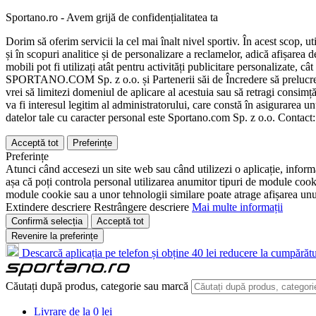
Sportano.ro - Avem grijă de confidențialitatea ta
Dorim să oferim servicii la cel mai înalt nivel sportiv. În acest scop, u
și în scopuri analitice și de personalizare a reclamelor, adică afișarea d
mobili pot fi utilizați atât pentru activități publicitare personalizate,
SPORTANO.COM Sp. z o.o. și Partenerii săi de Încredere să prelucreze d
vrei să limitezi domeniul de aplicare al acestuia sau să retragi consimț
va fi interesul legitim al administratorului, care constă în asigurarea unu
datelor tale cu caracter personal este Sportano.com Sp. z o.o. Contact
Acceptă tot
Preferințe
Preferințe
Atunci când accesezi un site web sau când utilizezi o aplicație, informa
așa că poți controla personal utilizarea anumitor tipuri de module cooki
module cookie sau a unor tehnologii similare poate atrage afișarea unui 
Extindere descriere
Restrângere descriere
Mai multe informații
Confirmă selecția
Acceptă tot
Revenire la preferințe
Descarcă aplicația pe telefon și obține 40 lei reducere la cumpărătu
Căutați după produs, categorie sau marcă
Livrare de la 0 lei