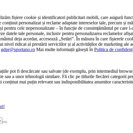
tilizăm fișiere cookie și identificatori publicitari mobili, care asigură fu
e conținut personalizat și reclame adaptate intereselor tale, precum și măsu
 cât și pentru cele nepersonalizate – în funcție de consimțământul pe care
atele tale personale, inclusiv pentru personalizarea reclamelor afișate
ământul deja acordat, accesează „Setări”. În măsura în care fișierele cook
i nivel ridicat al prestării serviciilor și al activităților de marketing ale
:
gdpr@sportano.ro
Mai multe informații găsești în
Politica de confidenț
țiile pot fi descărcate sau salvate (de exemplu, prin intermediul browser
e sau a unor tehnologii similare. Fă clic pe titlurile fiecărei categorii p
conținut mai puțin relevant sau indisponibilitatea anumitor caracteristici
ri!