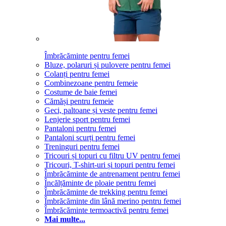
Îmbrăcăminte pentru femei
Bluze, polaruri și pulovere pentru femei
Colanți pentru femei
Combinezoane pentru femeie
Costume de baie femei
Cămăși pentru femeie
Geci, paltoane și veste pentru femei
Lenjerie sport pentru femei
Pantaloni pentru femei
Pantaloni scurți pentru femei
Treninguri pentru femei
Tricouri și topuri cu filtru UV pentru femei
Tricouri, T-shirt-uri și topuri pentru femei
Îmbrăcăminte de antrenament pentru femei
Încălțăminte de ploaie pentru femei
Îmbrăcăminte de trekking pentru femei
Îmbrăcăminte din lână merino pentru femei
Îmbrăcăminte termoactivă pentru femei
Mai multe...