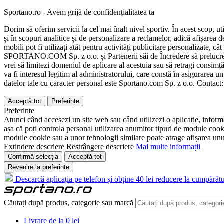
Sportano.ro - Avem grijă de confidențialitatea ta
Dorim să oferim servicii la cel mai înalt nivel sportiv. În acest scop, u
și în scopuri analitice și de personalizare a reclamelor, adică afișarea d
mobili pot fi utilizați atât pentru activități publicitare personalizate,
SPORTANO.COM Sp. z o.o. și Partenerii săi de Încredere să prelucreze d
vrei să limitezi domeniul de aplicare al acestuia sau să retragi consimț
va fi interesul legitim al administratorului, care constă în asigurarea unu
datelor tale cu caracter personal este Sportano.com Sp. z o.o. Contact
Acceptă tot
Preferințe
Preferințe
Atunci când accesezi un site web sau când utilizezi o aplicație, informa
așa că poți controla personal utilizarea anumitor tipuri de module cooki
module cookie sau a unor tehnologii similare poate atrage afișarea unui 
Extindere descriere
Restrângere descriere
Mai multe informații
Confirmă selecția
Acceptă tot
Revenire la preferințe
Descarcă aplicația pe telefon și obține 40 lei reducere la cumpărătu
Căutați după produs, categorie sau marcă
Livrare de la 0 lei