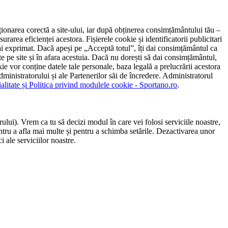
ncționarea corectă a site-ului, iar după obținerea consimțământului tău –
rarea eficienței acestora. Fișierele cookie și identificatorii publicitari
 l-ai exprimat. Dacă apeși pe „Acceptă totul”, îți dai consimțământul ca
 pe site și în afara acestuia. Dacă nu dorești să dai consimțământul,
ie vor conține datele tale personale, baza legală a prelucrării acestora
 administratorului și ale Partenerilor săi de încredere. Administratorul
ialitate și Politica privind modulele cookie - Sportano.ro
.
ului). Vrem ca tu să decizi modul în care vei folosi serviciile noastre,
entru a afla mai multe și pentru a schimba setările. Dezactivarea unor
 ale serviciilor noastre.