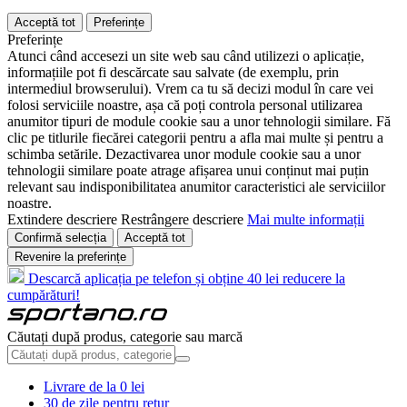
Acceptă tot
Preferințe
Preferințe
Atunci când accesezi un site web sau când utilizezi o aplicație,
informațiile pot fi descărcate sau salvate (de exemplu, prin
intermediul browserului). Vrem ca tu să decizi modul în care vei
folosi serviciile noastre, așa că poți controla personal utilizarea
anumitor tipuri de module cookie sau a unor tehnologii similare. Fă
clic pe titlurile fiecărei categorii pentru a afla mai multe și pentru a
schimba setările. Dezactivarea unor module cookie sau a unor
tehnologii similare poate atrage afișarea unui conținut mai puțin
relevant sau indisponibilitatea anumitor caracteristici ale serviciilor
noastre.
Extindere descriere
Restrângere descriere
Mai multe informații
Confirmă selecția
Acceptă tot
Revenire la preferințe
Descarcă aplicația pe telefon și obține 40 lei reducere la
cumpărături!
Căutați după produs, categorie sau marcă
Livrare de la 0 lei
30 de zile pentru retur