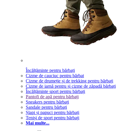
Încălțăminte pentru bărbați
Cizme de cauciuc pentru bărbat
Cizme de drumeție și de trekking pentru bărbați
Cizme de iarnă pentru și cizme de zăpadă bărbați
Încălțăminte sport pentru bărbați
Pantofi de apă pentru bărbați
Sneakers pentru bărbați
Sandale pentru bărbați
Șlapi și papuci pentru bărbați
Teniși de sport pentru bărbați
Mai multe...