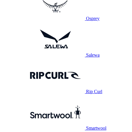
Osprey
Salewa
Rip Curl
Smartwool