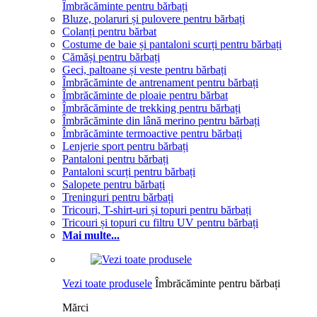
Îmbrăcăminte pentru bărbați
Bluze, polaruri și pulovere pentru bărbați
Colanți pentru bărbat
Costume de baie și pantaloni scurți pentru bărbați
Cămăși pentru bărbați
Geci, paltoane și veste pentru bărbați
Îmbrăcăminte de antrenament pentru bărbați
Îmbrăcăminte de ploaie pentru bărbat
Îmbrăcăminte de trekking pentru bărbați
Îmbrăcăminte din lână merino pentru bărbați
Îmbrăcăminte termoactive pentru bărbați
Lenjerie sport pentru bărbați
Pantaloni pentru bărbați
Pantaloni scurți pentru bărbați
Salopete pentru bărbați
Treninguri pentru bărbați
Tricouri, T-shirt-uri și topuri pentru bărbați
Tricouri și topuri cu filtru UV pentru bărbați
Mai multe...
Vezi toate produsele
Îmbrăcăminte pentru bărbați
Mărci