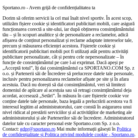
Sportano.ro - Avem grijă de confidențialitatea ta
Dorim să oferim servicii la cel mai înalt nivel sportiv. În acest scop,
utilizăm fișiere cookie și identificatori publicitari mobili, care asigură
funcționarea corectă a site-ului, iar după obținerea consimțământului
tău – și în scopuri analitice și de personalizare a reclamelor, adică
afișarea de conținut personalizat și reclame adaptate intereselor tale,
precum și măsurarea eficienței acestora. Fișierele cookie și
identificatorii publicitari mobili pot fi utilizați atât pentru activități
publicitare personalizate, cât și pentru cele nepersonalizate – în
funcție de consimțământul pe care l-ai exprimat. Dacă apeși pe
„Acceptă totul”, îți dai consimțământul ca SPORTANO.COM Sp. z
o.o. și Partenerii săi de Încredere să prelucreze datele tale personale,
inclusiv pentru personalizarea reclamelor afișate pe site și în afara
acestuia. Dacă nu dorești să dai consimțământul, vrei să limitezi
domeniul de aplicare al acestuia sau să retragi consimțământul deja
acordat, accesează „Setări”. În măsura în care fișierele cookie vor
conține datele tale personale, baza legală a prelucrării acestora va fi
interesul legitim al administratorului, care constă în asigurarea unui
nivel ridicat al prestării serviciilor și al activităților de marketing ale
administratorului și ale Partenerilor săi de încredere. Administratorul
datelor tale cu caracter personal este Sportano.com Sp. z o.o.
Contact:
gdpr@sportano.ro
Mai multe informații găsești în
Politica
de confidențialitate și Politica privind modulele cookie - Sportano.ro
.