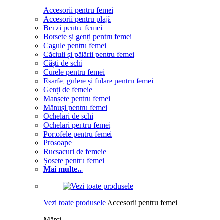
Accesorii pentru femei
Accesorii pentru plajă
Benzi pentru femei
Borsete și genți pentru femei
Cagule pentru femei
Căciuli și pălării pentru femei
Căști de schi
Curele pentru femei
Eșarfe, gulere și fulare pentru femei
Genți de femeie
Manșete pentru femei
Mănuși pentru femei
Ochelari de schi
Ochelari pentru femei
Portofele pentru femei
Prosoape
Rucsacuri de femeie
Șosete pentru femei
Mai multe...
Vezi toate produsele
Accesorii pentru femei
Mărci