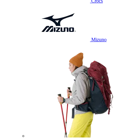
Crocs
Mizuno