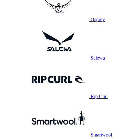
Osprey
Salewa
Rip Curl
Smartwool