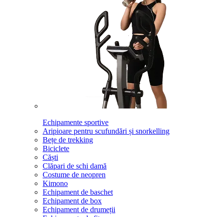
Echipamente sportive
Aripioare pentru scufundări și snorkelling
Bețe de trekking
Biciclete
Căști
Clăpari de schi damă
Costume de neopren
Kimono
Echipament de baschet
Echipament de box
Echipament de drumeții