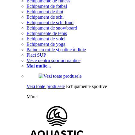
Echipamente de fitness
Echipament de fotbal
Echipament de înot
Echipament de schi
Echipament de schi fond
Echipament de snowboard
Echipamente de tenis
Echipament de volei
Echipament de yoga
Patine cu rotile și patine în linie
Placi SUP
Veste pentru sporturi nautice
Mai multe...
Vezi toate produsele
Echipamente sportive
Mărci