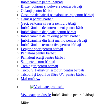
Îmbrăcăminte pentru bărbați
Bluze, polaruri și pulovere pentru bărbați
Colanți pentru bărbat
Costume de baie și pantaloni scurți pentru bărbați
Cămăși pentru bărbați
Geci, paltoane și veste pentru bărbați
Îmbrăcăminte de antrenament pentru bărbați
Îmbrăcăminte de ploaie pentru bărbat
Îmbrăcăminte de trekking pentru bărbați
Îmbrăcăminte din lână merino pentru bărbați
Îmbrăcăminte termoactive pentru bărbați
Lenjerie sport pentru bărbați
Pantaloni pentru bărbați
Pantaloni scurți pentru bărbați
Salopete pentru bărbați
Treninguri pentru bărbați
Tricouri, T-shirt-uri și topuri pentru bărbați
Tricouri și topuri cu filtru UV pentru bărbați
Mai multe...
Vezi toate produsele
Îmbrăcăminte pentru bărbați
Mărci