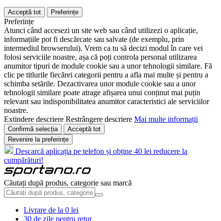
Acceptă tot
Preferințe
Preferințe
Atunci când accesezi un site web sau când utilizezi o aplicație,
informațiile pot fi descărcate sau salvate (de exemplu, prin
intermediul browserului). Vrem ca tu să decizi modul în care vei
folosi serviciile noastre, așa că poți controla personal utilizarea
anumitor tipuri de module cookie sau a unor tehnologii similare. Fă
clic pe titlurile fiecărei categorii pentru a afla mai multe și pentru a
schimba setările. Dezactivarea unor module cookie sau a unor
tehnologii similare poate atrage afișarea unui conținut mai puțin
relevant sau indisponibilitatea anumitor caracteristici ale serviciilor
noastre.
Extindere descriere
Restrângere descriere
Mai multe informații
Confirmă selecția
Acceptă tot
Revenire la preferințe
Descarcă aplicația pe telefon și obține 40 lei reducere la
cumpărături!
Căutați după produs, categorie sau marcă
Livrare de la 0 lei
30 de zile pentru retur