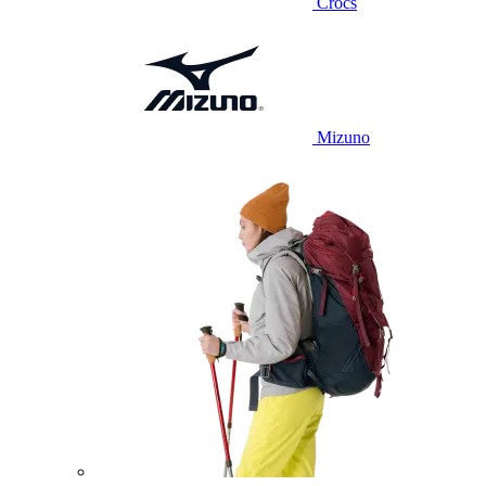
Crocs
Mizuno