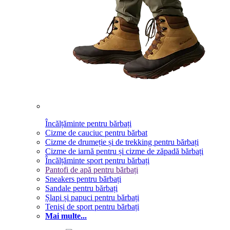
Încălțăminte pentru bărbați
Cizme de cauciuc pentru bărbat
Cizme de drumeție și de trekking pentru bărbați
Cizme de iarnă pentru și cizme de zăpadă bărbați
Încălțăminte sport pentru bărbați
Pantofi de apă pentru bărbați
Sneakers pentru bărbați
Sandale pentru bărbați
Șlapi și papuci pentru bărbați
Teniși de sport pentru bărbați
Mai multe...