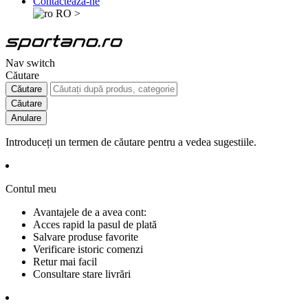
Contactează-ne
RO
>
Nav switch
Căutare
Căutare
Căutare
Anulare
Introduceți un termen de căutare pentru a vedea sugestiile.
Contul meu
Avantajele de a avea cont:
Acces rapid la pasul de plată
Salvare produse favorite
Verificare istoric comenzi
Retur mai facil
Consultare stare livrări