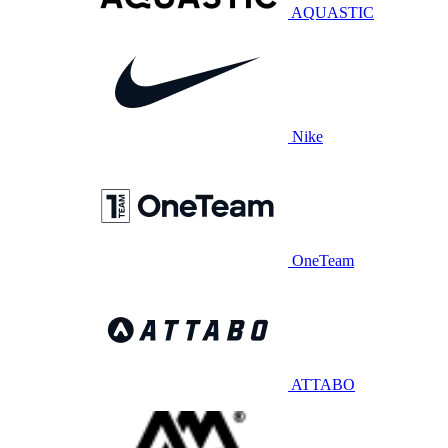
AQUASTIC
Nike
OneTeam
ATTABO