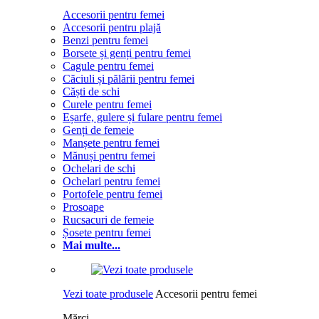
Accesorii pentru femei
Accesorii pentru plajă
Benzi pentru femei
Borsete și genți pentru femei
Cagule pentru femei
Căciuli și pălării pentru femei
Căști de schi
Curele pentru femei
Eșarfe, gulere și fulare pentru femei
Genți de femeie
Manșete pentru femei
Mănuși pentru femei
Ochelari de schi
Ochelari pentru femei
Portofele pentru femei
Prosoape
Rucsacuri de femeie
Șosete pentru femei
Mai multe...
Vezi toate produsele
Accesorii pentru femei
Mărci