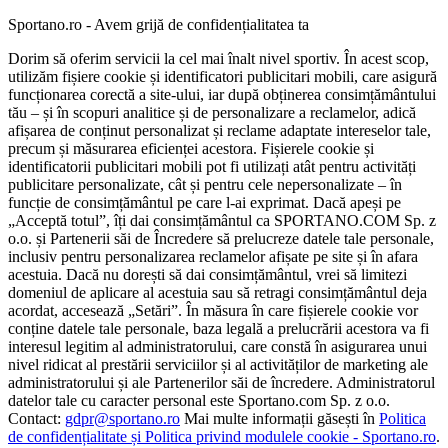
Sportano.ro - Avem grijă de confidențialitatea ta
Dorim să oferim servicii la cel mai înalt nivel sportiv. În acest scop,
utilizăm fișiere cookie și identificatori publicitari mobili, care asigură
funcționarea corectă a site-ului, iar după obținerea consimțământului
tău – și în scopuri analitice și de personalizare a reclamelor, adică
afișarea de conținut personalizat și reclame adaptate intereselor tale,
precum și măsurarea eficienței acestora. Fișierele cookie și
identificatorii publicitari mobili pot fi utilizați atât pentru activități
publicitare personalizate, cât și pentru cele nepersonalizate – în
funcție de consimțământul pe care l-ai exprimat. Dacă apeși pe
„Acceptă totul”, îți dai consimțământul ca SPORTANO.COM Sp. z
o.o. și Partenerii săi de Încredere să prelucreze datele tale personale,
inclusiv pentru personalizarea reclamelor afișate pe site și în afara
acestuia. Dacă nu dorești să dai consimțământul, vrei să limitezi
domeniul de aplicare al acestuia sau să retragi consimțământul deja
acordat, accesează „Setări”. În măsura în care fișierele cookie vor
conține datele tale personale, baza legală a prelucrării acestora va fi
interesul legitim al administratorului, care constă în asigurarea unui
nivel ridicat al prestării serviciilor și al activităților de marketing ale
administratorului și ale Partenerilor săi de încredere. Administratorul
datelor tale cu caracter personal este Sportano.com Sp. z o.o.
Contact:
gdpr@sportano.ro
Mai multe informații găsești în
Politica
de confidențialitate și Politica privind modulele cookie - Sportano.ro
.