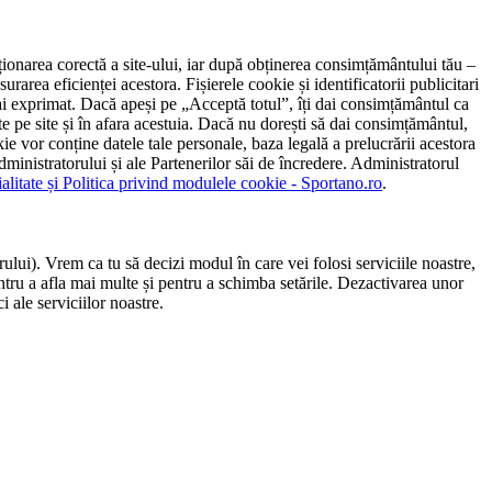
ncționarea corectă a site-ului, iar după obținerea consimțământului tău –
rarea eficienței acestora. Fișierele cookie și identificatorii publicitari
 l-ai exprimat. Dacă apeși pe „Acceptă totul”, îți dai consimțământul ca
 pe site și în afara acestuia. Dacă nu dorești să dai consimțământul,
ie vor conține datele tale personale, baza legală a prelucrării acestora
 administratorului și ale Partenerilor săi de încredere. Administratorul
ialitate și Politica privind modulele cookie - Sportano.ro
.
ului). Vrem ca tu să decizi modul în care vei folosi serviciile noastre,
entru a afla mai multe și pentru a schimba setările. Dezactivarea unor
 ale serviciilor noastre.