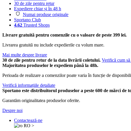
30 de zile pentru retur
Expediere chiar și în 48 h
Numai produse originale
Sportano Club
4.62
Trusted Shops
Livrare gratuită pentru comenzile cu o valoare de peste 399 lei.
Livrarea gratuită nu include expedierile cu volum mare.
Mai multe despre livrare
30 de zile pentru retur de la data livrării coletului.
Verifică cum să 
Majoritatea produselor le expediem până la 48h.
Perioada de realizare a comenzilor poate varia în funcție de disponibili
Verifică informațiile detaliate
Sportano este distribuitorul produselor a peste 600 de mărci de t
Garantăm originalitatea produselor oferite.
Despre noi
Contactează-ne
RO
>