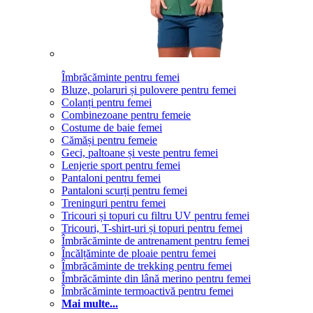
Îmbrăcăminte pentru femei
Bluze, polaruri și pulovere pentru femei
Colanți pentru femei
Combinezoane pentru femeie
Costume de baie femei
Cămăși pentru femeie
Geci, paltoane și veste pentru femei
Lenjerie sport pentru femei
Pantaloni pentru femei
Pantaloni scurți pentru femei
Treninguri pentru femei
Tricouri și topuri cu filtru UV pentru femei
Tricouri, T-shirt-uri și topuri pentru femei
Îmbrăcăminte de antrenament pentru femei
Încălțăminte de ploaie pentru femei
Îmbrăcăminte de trekking pentru femei
Îmbrăcăminte din lână merino pentru femei
Îmbrăcăminte termoactivă pentru femei
Mai multe...