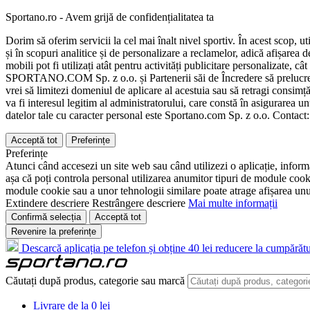
Sportano.ro - Avem grijă de confidențialitatea ta
Dorim să oferim servicii la cel mai înalt nivel sportiv. În acest scop, u
și în scopuri analitice și de personalizare a reclamelor, adică afișarea d
mobili pot fi utilizați atât pentru activități publicitare personalizate,
SPORTANO.COM Sp. z o.o. și Partenerii săi de Încredere să prelucreze d
vrei să limitezi domeniul de aplicare al acestuia sau să retragi consimț
va fi interesul legitim al administratorului, care constă în asigurarea unu
datelor tale cu caracter personal este Sportano.com Sp. z o.o. Contact
Acceptă tot
Preferințe
Preferințe
Atunci când accesezi un site web sau când utilizezi o aplicație, informa
așa că poți controla personal utilizarea anumitor tipuri de module cooki
module cookie sau a unor tehnologii similare poate atrage afișarea unui 
Extindere descriere
Restrângere descriere
Mai multe informații
Confirmă selecția
Acceptă tot
Revenire la preferințe
Descarcă aplicația pe telefon și obține 40 lei reducere la cumpărătu
Căutați după produs, categorie sau marcă
Livrare de la 0 lei