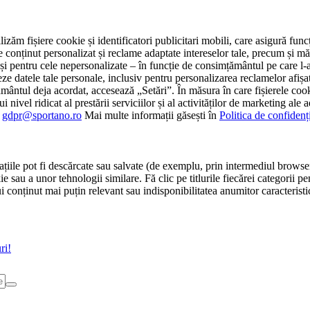
tilizăm fișiere cookie și identificatori publicitari mobili, care asigură fu
e conținut personalizat și reclame adaptate intereselor tale, precum și măsu
 cât și pentru cele nepersonalizate – în funcție de consimțământul pe care
atele tale personale, inclusiv pentru personalizarea reclamelor afișate
ământul deja acordat, accesează „Setări”. În măsura în care fișierele cook
i nivel ridicat al prestării serviciilor și al activităților de marketing ale
:
gdpr@sportano.ro
Mai multe informații găsești în
Politica de confidenț
țiile pot fi descărcate sau salvate (de exemplu, prin intermediul browser
e sau a unor tehnologii similare. Fă clic pe titlurile fiecărei categorii p
conținut mai puțin relevant sau indisponibilitatea anumitor caracteristici
ri!