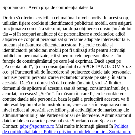
Sportano.ro - Avem grijă de confidențialitatea ta
Dorim să oferim servicii la cel mai înalt nivel sportiv. În acest scop,
utilizăm fișiere cookie și identificatori publicitari mobili, care asigură
funcționarea corectă a site-ului, iar după obținerea consimțământului
tău – și în scopuri analitice și de personalizare a reclamelor, adică
afișarea de conținut personalizat și reclame adaptate intereselor tale,
precum și măsurarea eficienței acestora. Fișierele cookie și
identificatorii publicitari mobili pot fi utilizați atât pentru activități
publicitare personalizate, cât și pentru cele nepersonalizate – în
funcție de consimțământul pe care l-ai exprimat. Dacă apeși pe
„Acceptă totul”, îți dai consimțământul ca SPORTANO.COM Sp. z
o.o. și Partenerii săi de Încredere să prelucreze datele tale personale,
inclusiv pentru personalizarea reclamelor afișate pe site și în afara
acestuia. Dacă nu dorești să dai consimțământul, vrei să limitezi
domeniul de aplicare al acestuia sau să retragi consimțământul deja
acordat, accesează „Setări”. În măsura în care fișierele cookie vor
conține datele tale personale, baza legală a prelucrării acestora va fi
interesul legitim al administratorului, care constă în asigurarea unui
nivel ridicat al prestării serviciilor și al activităților de marketing ale
administratorului și ale Partenerilor săi de încredere. Administratorul
datelor tale cu caracter personal este Sportano.com Sp. z o.o.
Contact:
gdpr@sportano.ro
Mai multe informații găsești în
Politica
de confidențialitate și Politica privind modulele cookie - Sportano.ro
.