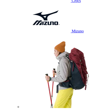
Crocs
Mizuno