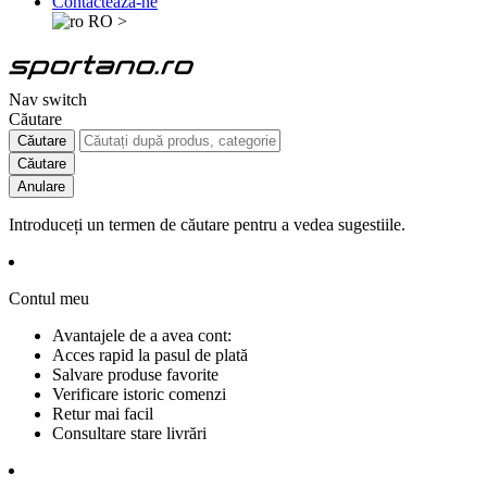
Contactează-ne
RO
>
Nav switch
Căutare
Căutare
Căutare
Anulare
Introduceți un termen de căutare pentru a vedea sugestiile.
Contul meu
Avantajele de a avea cont:
Acces rapid la pasul de plată
Salvare produse favorite
Verificare istoric comenzi
Retur mai facil
Consultare stare livrări