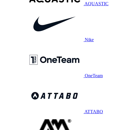
AQUASTIC
Nike
OneTeam
ATTABO