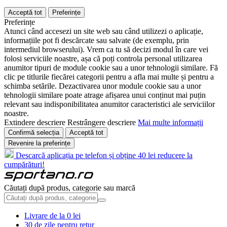
Acceptă tot
Preferințe
Preferințe
Atunci când accesezi un site web sau când utilizezi o aplicație,
informațiile pot fi descărcate sau salvate (de exemplu, prin
intermediul browserului). Vrem ca tu să decizi modul în care vei
folosi serviciile noastre, așa că poți controla personal utilizarea
anumitor tipuri de module cookie sau a unor tehnologii similare. Fă
clic pe titlurile fiecărei categorii pentru a afla mai multe și pentru a
schimba setările. Dezactivarea unor module cookie sau a unor
tehnologii similare poate atrage afișarea unui conținut mai puțin
relevant sau indisponibilitatea anumitor caracteristici ale serviciilor
noastre.
Extindere descriere
Restrângere descriere
Mai multe informații
Confirmă selecția
Acceptă tot
Revenire la preferințe
Descarcă aplicația pe telefon și obține 40 lei reducere la
cumpărături!
Căutați după produs, categorie sau marcă
Livrare de la 0 lei
30 de zile pentru retur