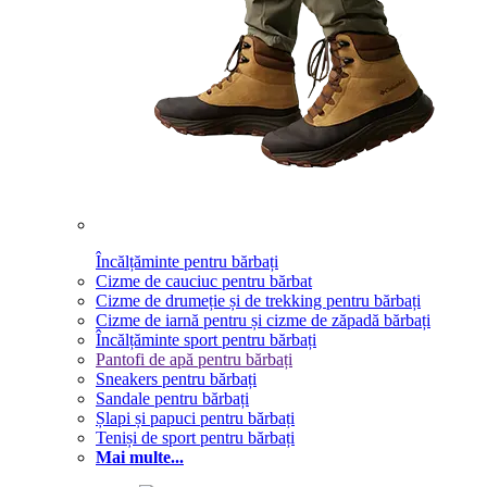
Încălțăminte pentru bărbați
Cizme de cauciuc pentru bărbat
Cizme de drumeție și de trekking pentru bărbați
Cizme de iarnă pentru și cizme de zăpadă bărbați
Încălțăminte sport pentru bărbați
Pantofi de apă pentru bărbați
Sneakers pentru bărbați
Sandale pentru bărbați
Șlapi și papuci pentru bărbați
Teniși de sport pentru bărbați
Mai multe...