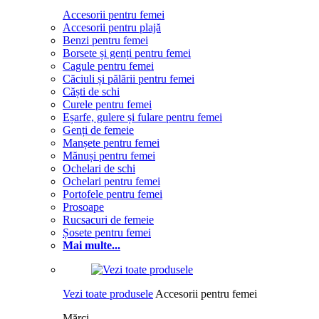
Accesorii pentru femei
Accesorii pentru plajă
Benzi pentru femei
Borsete și genți pentru femei
Cagule pentru femei
Căciuli și pălării pentru femei
Căști de schi
Curele pentru femei
Eșarfe, gulere și fulare pentru femei
Genți de femeie
Manșete pentru femei
Mănuși pentru femei
Ochelari de schi
Ochelari pentru femei
Portofele pentru femei
Prosoape
Rucsacuri de femeie
Șosete pentru femei
Mai multe...
Vezi toate produsele
Accesorii pentru femei
Mărci