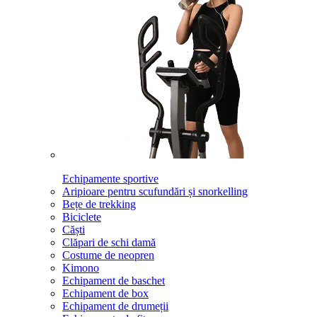
Echipamente sportive
Aripioare pentru scufundări și snorkelling
Bețe de trekking
Biciclete
Căști
Clăpari de schi damă
Costume de neopren
Kimono
Echipament de baschet
Echipament de box
Echipament de drumeții