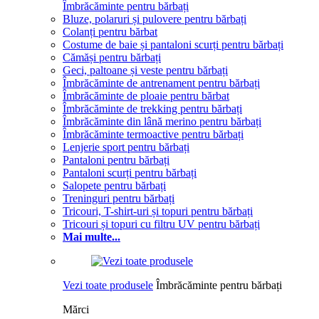
Îmbrăcăminte pentru bărbați
Bluze, polaruri și pulovere pentru bărbați
Colanți pentru bărbat
Costume de baie și pantaloni scurți pentru bărbați
Cămăși pentru bărbați
Geci, paltoane și veste pentru bărbați
Îmbrăcăminte de antrenament pentru bărbați
Îmbrăcăminte de ploaie pentru bărbat
Îmbrăcăminte de trekking pentru bărbați
Îmbrăcăminte din lână merino pentru bărbați
Îmbrăcăminte termoactive pentru bărbați
Lenjerie sport pentru bărbați
Pantaloni pentru bărbați
Pantaloni scurți pentru bărbați
Salopete pentru bărbați
Treninguri pentru bărbați
Tricouri, T-shirt-uri și topuri pentru bărbați
Tricouri și topuri cu filtru UV pentru bărbați
Mai multe...
Vezi toate produsele
Îmbrăcăminte pentru bărbați
Mărci