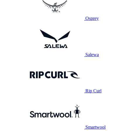
Osprey
Salewa
Rip Curl
Smartwool