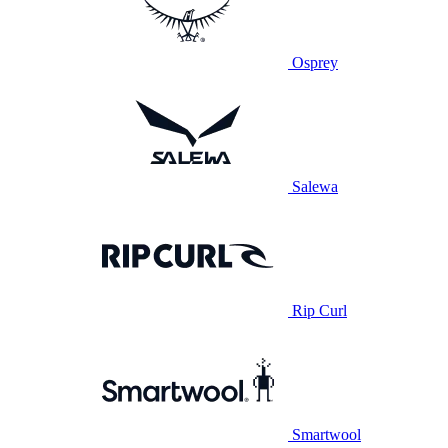
Osprey
Salewa
Rip Curl
Smartwool