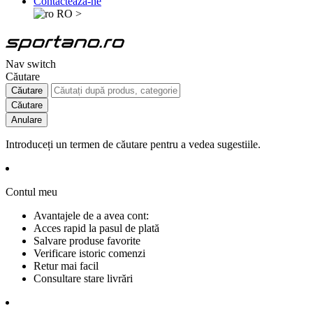
Contactează-ne
RO
>
Nav switch
Căutare
Căutare
Căutare
Anulare
Introduceți un termen de căutare pentru a vedea sugestiile.
Contul meu
Avantajele de a avea cont:
Acces rapid la pasul de plată
Salvare produse favorite
Verificare istoric comenzi
Retur mai facil
Consultare stare livrări