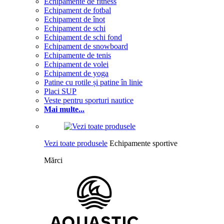
Echipamente de fitness
Echipament de fotbal
Echipament de înot
Echipament de schi
Echipament de schi fond
Echipament de snowboard
Echipamente de tenis
Echipament de volei
Echipament de yoga
Patine cu rotile și patine în linie
Placi SUP
Veste pentru sporturi nautice
Mai multe...
Vezi toate produsele
Echipamente sportive
Mărci