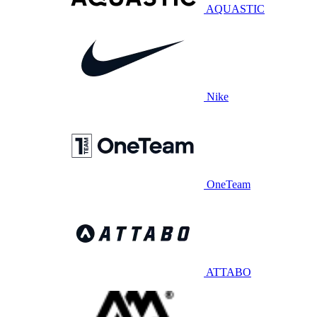
AQUASTIC
Nike
OneTeam
ATTABO