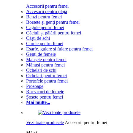
Accesorii pentru femei
Accesorii pentru plajă
Benzi pentru femei
Borsete și genți pentru femei
Cagule pentru femei
Căciuli și pălării pentru femei
Căști de schi
Curele pentru femei
Eșarfe, gulere și fulare pentru femei
Genți de femeie
Manșete pentru femei
Mănuși pentru femei
Ochelari de schi
Ochelari pentru femei
Portofele pentru femei
Prosoape
Rucsacuri de femeie
Șosete pentru femei
Mai multe...
Vezi toate produsele
Accesorii pentru femei
Mărci