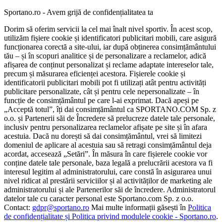
Sportano.ro - Avem grijă de confidențialitatea ta
Dorim să oferim servicii la cel mai înalt nivel sportiv. În acest scop,
utilizăm fișiere cookie și identificatori publicitari mobili, care asigură
funcționarea corectă a site-ului, iar după obținerea consimțământului
tău – și în scopuri analitice și de personalizare a reclamelor, adică
afișarea de conținut personalizat și reclame adaptate intereselor tale,
precum și măsurarea eficienței acestora. Fișierele cookie și
identificatorii publicitari mobili pot fi utilizați atât pentru activități
publicitare personalizate, cât și pentru cele nepersonalizate – în
funcție de consimțământul pe care l-ai exprimat. Dacă apeși pe
„Acceptă totul”, îți dai consimțământul ca SPORTANO.COM Sp. z
o.o. și Partenerii săi de Încredere să prelucreze datele tale personale,
inclusiv pentru personalizarea reclamelor afișate pe site și în afara
acestuia. Dacă nu dorești să dai consimțământul, vrei să limitezi
domeniul de aplicare al acestuia sau să retragi consimțământul deja
acordat, accesează „Setări”. În măsura în care fișierele cookie vor
conține datele tale personale, baza legală a prelucrării acestora va fi
interesul legitim al administratorului, care constă în asigurarea unui
nivel ridicat al prestării serviciilor și al activităților de marketing ale
administratorului și ale Partenerilor săi de încredere. Administratorul
datelor tale cu caracter personal este Sportano.com Sp. z o.o.
Contact:
gdpr@sportano.ro
Mai multe informații găsești în
Politica
de confidențialitate și Politica privind modulele cookie - Sportano.ro
.