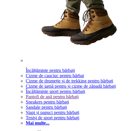
Încălțăminte pentru bărbați
Cizme de cauciuc pentru bărbat
Cizme de drumeție și de trekking pentru bărbați
Cizme de iarnă pentru și cizme de zăpadă bărbați
Încălțăminte sport pentru bărbați
Pantofi de apă pentru bărbați
Sneakers pentru bărbați
Sandale pentru bărbați
Șlapi și papuci pentru bărbați
Teniși de sport pentru bărbați
Mai multe...