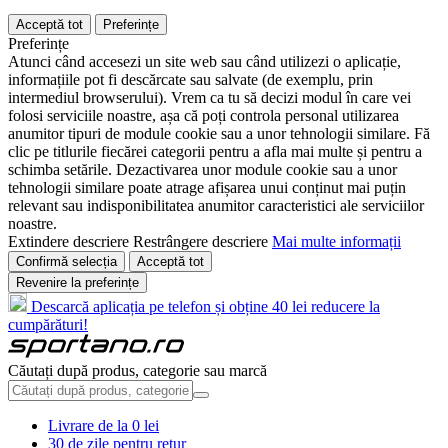
Acceptă tot
Preferințe
Preferințe
Atunci când accesezi un site web sau când utilizezi o aplicație,
informațiile pot fi descărcate sau salvate (de exemplu, prin
intermediul browserului). Vrem ca tu să decizi modul în care vei
folosi serviciile noastre, așa că poți controla personal utilizarea
anumitor tipuri de module cookie sau a unor tehnologii similare. Fă
clic pe titlurile fiecărei categorii pentru a afla mai multe și pentru a
schimba setările. Dezactivarea unor module cookie sau a unor
tehnologii similare poate atrage afișarea unui conținut mai puțin
relevant sau indisponibilitatea anumitor caracteristici ale serviciilor
noastre.
Extindere descriere
Restrângere descriere
Mai multe informații
Confirmă selecția
Acceptă tot
Revenire la preferințe
Descarcă aplicația pe telefon și obține 40 lei reducere la
cumpărături!
Căutați după produs, categorie sau marcă
Livrare de la 0 lei
30 de zile pentru retur