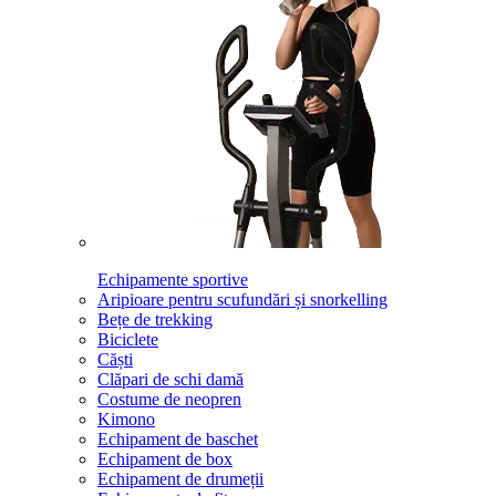
Echipamente sportive
Aripioare pentru scufundări și snorkelling
Bețe de trekking
Biciclete
Căști
Clăpari de schi damă
Costume de neopren
Kimono
Echipament de baschet
Echipament de box
Echipament de drumeții