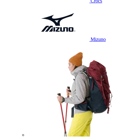
Crocs
Mizuno