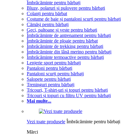
Îmbrăcăminte pentru bărbați
Bluze, polaruri și pulovere pentru bărbați
Colanți pentru bărbat
Costume de baie și pantaloni scurți pentru bărbați
Cămăși pentru bărbați
Geci, paltoane și veste pentru bărbați
Îmbrăcăminte de antrenament pentru bărbați
Îmbrăcăminte de ploaie pentru bărbat
Îmbrăcăminte de trekking pentru bărbați
Îmbrăcăminte din lână merino pentru bărbați
Îmbrăcăminte termoactive pentru bărbați
Lenjerie sport pentru bărbați
Pantaloni pentru bărbați
Pantaloni scurți pentru bărbați
Salopete pentru bărbați
Treninguri pentru bărbați
Tricouri, T-shirt-uri și topuri pentru bărbați
Tricouri și topuri cu filtru UV pentru bărbați
Mai multe...
Vezi toate produsele
Îmbrăcăminte pentru bărbați
Mărci