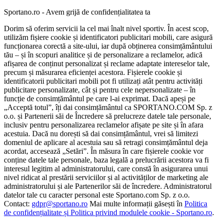
Sportano.ro - Avem grijă de confidențialitatea ta
Dorim să oferim servicii la cel mai înalt nivel sportiv. În acest scop,
utilizăm fișiere cookie și identificatori publicitari mobili, care asigură
funcționarea corectă a site-ului, iar după obținerea consimțământului
tău – și în scopuri analitice și de personalizare a reclamelor, adică
afișarea de conținut personalizat și reclame adaptate intereselor tale,
precum și măsurarea eficienței acestora. Fișierele cookie și
identificatorii publicitari mobili pot fi utilizați atât pentru activități
publicitare personalizate, cât și pentru cele nepersonalizate – în
funcție de consimțământul pe care l-ai exprimat. Dacă apeși pe
„Acceptă totul”, îți dai consimțământul ca SPORTANO.COM Sp. z
o.o. și Partenerii săi de Încredere să prelucreze datele tale personale,
inclusiv pentru personalizarea reclamelor afișate pe site și în afara
acestuia. Dacă nu dorești să dai consimțământul, vrei să limitezi
domeniul de aplicare al acestuia sau să retragi consimțământul deja
acordat, accesează „Setări”. În măsura în care fișierele cookie vor
conține datele tale personale, baza legală a prelucrării acestora va fi
interesul legitim al administratorului, care constă în asigurarea unui
nivel ridicat al prestării serviciilor și al activităților de marketing ale
administratorului și ale Partenerilor săi de încredere. Administratorul
datelor tale cu caracter personal este Sportano.com Sp. z o.o.
Contact:
gdpr@sportano.ro
Mai multe informații găsești în
Politica
de confidențialitate și Politica privind modulele cookie - Sportano.ro
.