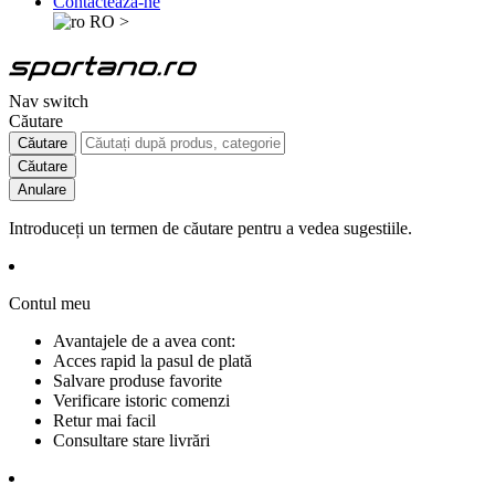
Contactează-ne
RO
>
Nav switch
Căutare
Căutare
Căutare
Anulare
Introduceți un termen de căutare pentru a vedea sugestiile.
Contul meu
Avantajele de a avea cont:
Acces rapid la pasul de plată
Salvare produse favorite
Verificare istoric comenzi
Retur mai facil
Consultare stare livrări