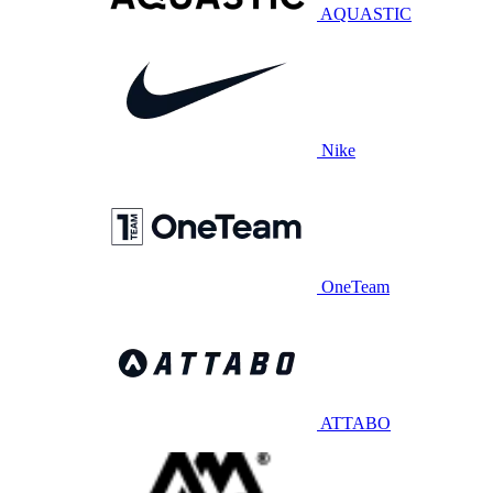
AQUASTIC
Nike
OneTeam
ATTABO