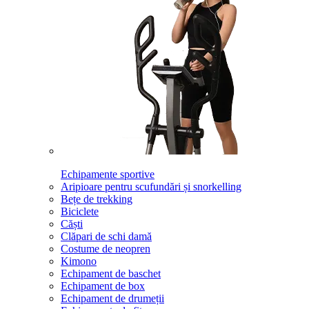
Echipamente sportive
Aripioare pentru scufundări și snorkelling
Bețe de trekking
Biciclete
Căști
Clăpari de schi damă
Costume de neopren
Kimono
Echipament de baschet
Echipament de box
Echipament de drumeții