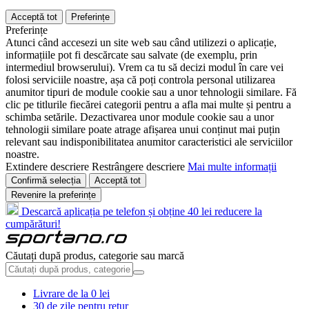
Acceptă tot
Preferințe
Preferințe
Atunci când accesezi un site web sau când utilizezi o aplicație,
informațiile pot fi descărcate sau salvate (de exemplu, prin
intermediul browserului). Vrem ca tu să decizi modul în care vei
folosi serviciile noastre, așa că poți controla personal utilizarea
anumitor tipuri de module cookie sau a unor tehnologii similare. Fă
clic pe titlurile fiecărei categorii pentru a afla mai multe și pentru a
schimba setările. Dezactivarea unor module cookie sau a unor
tehnologii similare poate atrage afișarea unui conținut mai puțin
relevant sau indisponibilitatea anumitor caracteristici ale serviciilor
noastre.
Extindere descriere
Restrângere descriere
Mai multe informații
Confirmă selecția
Acceptă tot
Revenire la preferințe
Descarcă aplicația pe telefon și obține 40 lei reducere la
cumpărături!
Căutați după produs, categorie sau marcă
Livrare de la 0 lei
30 de zile pentru retur