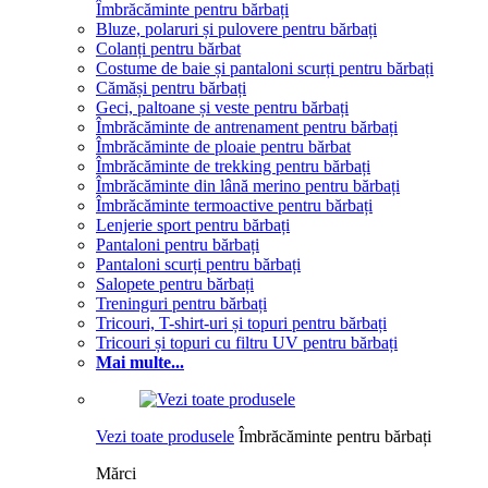
Îmbrăcăminte pentru bărbați
Bluze, polaruri și pulovere pentru bărbați
Colanți pentru bărbat
Costume de baie și pantaloni scurți pentru bărbați
Cămăși pentru bărbați
Geci, paltoane și veste pentru bărbați
Îmbrăcăminte de antrenament pentru bărbați
Îmbrăcăminte de ploaie pentru bărbat
Îmbrăcăminte de trekking pentru bărbați
Îmbrăcăminte din lână merino pentru bărbați
Îmbrăcăminte termoactive pentru bărbați
Lenjerie sport pentru bărbați
Pantaloni pentru bărbați
Pantaloni scurți pentru bărbați
Salopete pentru bărbați
Treninguri pentru bărbați
Tricouri, T-shirt-uri și topuri pentru bărbați
Tricouri și topuri cu filtru UV pentru bărbați
Mai multe...
Vezi toate produsele
Îmbrăcăminte pentru bărbați
Mărci