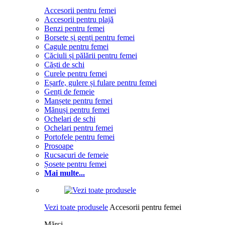
Accesorii pentru femei
Accesorii pentru plajă
Benzi pentru femei
Borsete și genți pentru femei
Cagule pentru femei
Căciuli și pălării pentru femei
Căști de schi
Curele pentru femei
Eșarfe, gulere și fulare pentru femei
Genți de femeie
Manșete pentru femei
Mănuși pentru femei
Ochelari de schi
Ochelari pentru femei
Portofele pentru femei
Prosoape
Rucsacuri de femeie
Șosete pentru femei
Mai multe...
Vezi toate produsele
Accesorii pentru femei
Mărci