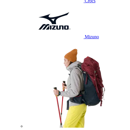
Crocs
Mizuno