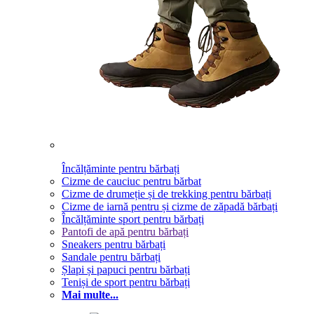
Încălțăminte pentru bărbați
Cizme de cauciuc pentru bărbat
Cizme de drumeție și de trekking pentru bărbați
Cizme de iarnă pentru și cizme de zăpadă bărbați
Încălțăminte sport pentru bărbați
Pantofi de apă pentru bărbați
Sneakers pentru bărbați
Sandale pentru bărbați
Șlapi și papuci pentru bărbați
Teniși de sport pentru bărbați
Mai multe...