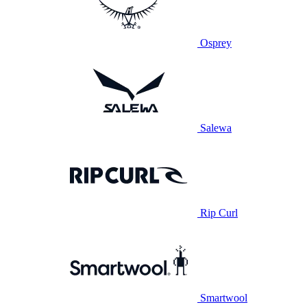
Osprey
Salewa
Rip Curl
Smartwool