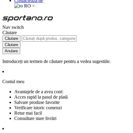
Contactează-ne
RO
>
Nav switch
Căutare
Căutare
Căutare
Anulare
Introduceți un termen de căutare pentru a vedea sugestiile.
Contul meu
Avantajele de a avea cont:
Acces rapid la pasul de plată
Salvare produse favorite
Verificare istoric comenzi
Retur mai facil
Consultare stare livrări