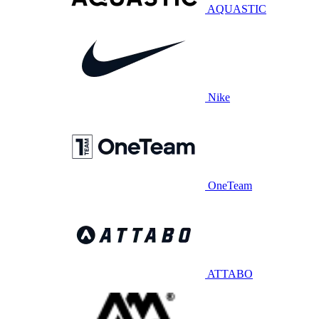
AQUASTIC
Nike
OneTeam
ATTABO