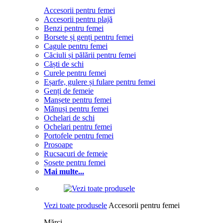
Accesorii pentru femei
Accesorii pentru plajă
Benzi pentru femei
Borsete și genți pentru femei
Cagule pentru femei
Căciuli și pălării pentru femei
Căști de schi
Curele pentru femei
Eșarfe, gulere și fulare pentru femei
Genți de femeie
Manșete pentru femei
Mănuși pentru femei
Ochelari de schi
Ochelari pentru femei
Portofele pentru femei
Prosoape
Rucsacuri de femeie
Șosete pentru femei
Mai multe...
Vezi toate produsele
Accesorii pentru femei
Mărci