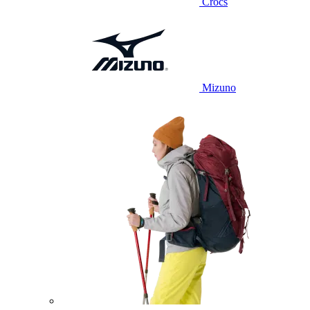
Crocs
Mizuno