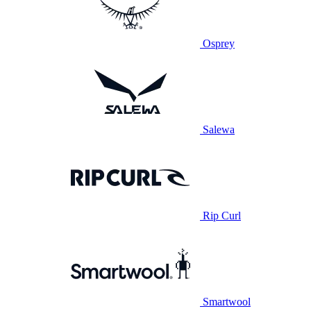
Osprey
Salewa
Rip Curl
Smartwool