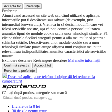
Acceptă tot
Preferințe
Preferințe
Atunci când accesezi un site web sau când utilizezi o aplicație,
informațiile pot fi descărcate sau salvate (de exemplu, prin
intermediul browserului). Vrem ca tu să decizi modul în care vei
folosi serviciile noastre, așa că poți controla personal utilizarea
anumitor tipuri de module cookie sau a unor tehnologii similare. Fă
clic pe titlurile fiecărei categorii pentru a afla mai multe și pentru a
schimba setările. Dezactivarea unor module cookie sau a unor
tehnologii similare poate atrage afișarea unui conținut mai puțin
relevant sau indisponibilitatea anumitor caracteristici ale serviciilor
noastre.
Extindere descriere
Restrângere descriere
Mai multe informații
Confirmă selecția
Acceptă tot
Revenire la preferințe
Descarcă aplicația pe telefon și obține 40 lei reducere la
cumpărături!
Căutați după produs, categorie sau marcă
Livrare de la 0 lei
30 de zile pentru retur