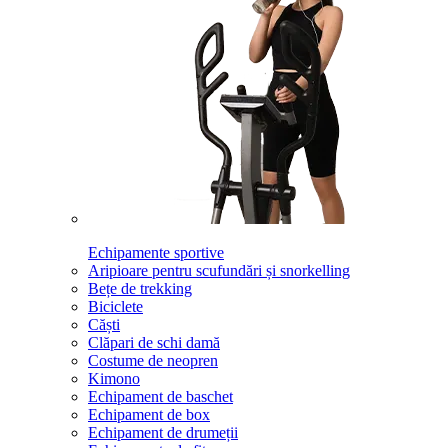
Echipamente sportive
Aripioare pentru scufundări și snorkelling
Bețe de trekking
Biciclete
Căști
Clăpari de schi damă
Costume de neopren
Kimono
Echipament de baschet
Echipament de box
Echipament de drumeții