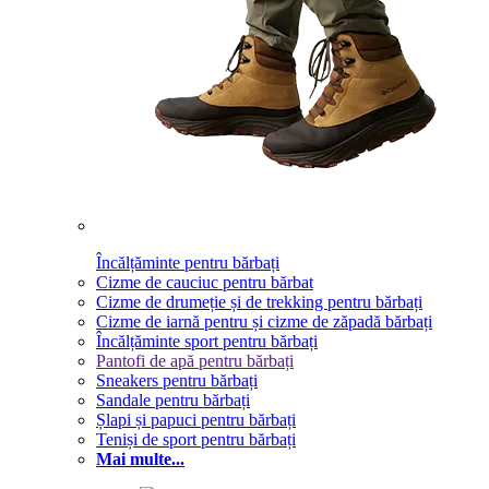
Încălțăminte pentru bărbați
Cizme de cauciuc pentru bărbat
Cizme de drumeție și de trekking pentru bărbați
Cizme de iarnă pentru și cizme de zăpadă bărbați
Încălțăminte sport pentru bărbați
Pantofi de apă pentru bărbați
Sneakers pentru bărbați
Sandale pentru bărbați
Șlapi și papuci pentru bărbați
Teniși de sport pentru bărbați
Mai multe...