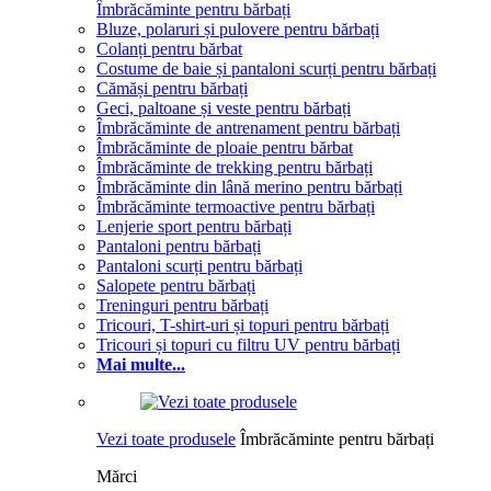
Îmbrăcăminte pentru bărbați
Bluze, polaruri și pulovere pentru bărbați
Colanți pentru bărbat
Costume de baie și pantaloni scurți pentru bărbați
Cămăși pentru bărbați
Geci, paltoane și veste pentru bărbați
Îmbrăcăminte de antrenament pentru bărbați
Îmbrăcăminte de ploaie pentru bărbat
Îmbrăcăminte de trekking pentru bărbați
Îmbrăcăminte din lână merino pentru bărbați
Îmbrăcăminte termoactive pentru bărbați
Lenjerie sport pentru bărbați
Pantaloni pentru bărbați
Pantaloni scurți pentru bărbați
Salopete pentru bărbați
Treninguri pentru bărbați
Tricouri, T-shirt-uri și topuri pentru bărbați
Tricouri și topuri cu filtru UV pentru bărbați
Mai multe...
Vezi toate produsele
Îmbrăcăminte pentru bărbați
Mărci