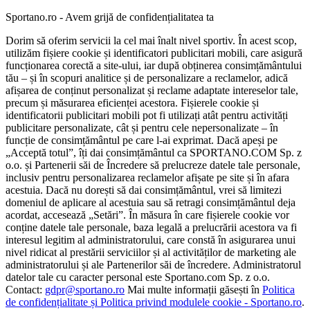
Sportano.ro - Avem grijă de confidențialitatea ta
Dorim să oferim servicii la cel mai înalt nivel sportiv. În acest scop,
utilizăm fișiere cookie și identificatori publicitari mobili, care asigură
funcționarea corectă a site-ului, iar după obținerea consimțământului
tău – și în scopuri analitice și de personalizare a reclamelor, adică
afișarea de conținut personalizat și reclame adaptate intereselor tale,
precum și măsurarea eficienței acestora. Fișierele cookie și
identificatorii publicitari mobili pot fi utilizați atât pentru activități
publicitare personalizate, cât și pentru cele nepersonalizate – în
funcție de consimțământul pe care l-ai exprimat. Dacă apeși pe
„Acceptă totul”, îți dai consimțământul ca SPORTANO.COM Sp. z
o.o. și Partenerii săi de Încredere să prelucreze datele tale personale,
inclusiv pentru personalizarea reclamelor afișate pe site și în afara
acestuia. Dacă nu dorești să dai consimțământul, vrei să limitezi
domeniul de aplicare al acestuia sau să retragi consimțământul deja
acordat, accesează „Setări”. În măsura în care fișierele cookie vor
conține datele tale personale, baza legală a prelucrării acestora va fi
interesul legitim al administratorului, care constă în asigurarea unui
nivel ridicat al prestării serviciilor și al activităților de marketing ale
administratorului și ale Partenerilor săi de încredere. Administratorul
datelor tale cu caracter personal este Sportano.com Sp. z o.o.
Contact:
gdpr@sportano.ro
Mai multe informații găsești în
Politica
de confidențialitate și Politica privind modulele cookie - Sportano.ro
.