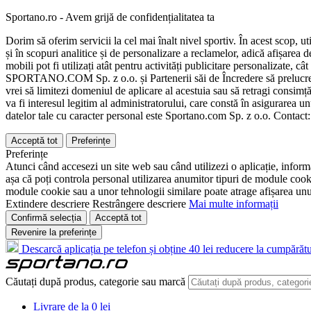
Sportano.ro - Avem grijă de confidențialitatea ta
Dorim să oferim servicii la cel mai înalt nivel sportiv. În acest scop, u
și în scopuri analitice și de personalizare a reclamelor, adică afișarea d
mobili pot fi utilizați atât pentru activități publicitare personalizate,
SPORTANO.COM Sp. z o.o. și Partenerii săi de Încredere să prelucreze d
vrei să limitezi domeniul de aplicare al acestuia sau să retragi consimț
va fi interesul legitim al administratorului, care constă în asigurarea unu
datelor tale cu caracter personal este Sportano.com Sp. z o.o. Contact
Acceptă tot
Preferințe
Preferințe
Atunci când accesezi un site web sau când utilizezi o aplicație, informa
așa că poți controla personal utilizarea anumitor tipuri de module cooki
module cookie sau a unor tehnologii similare poate atrage afișarea unui 
Extindere descriere
Restrângere descriere
Mai multe informații
Confirmă selecția
Acceptă tot
Revenire la preferințe
Descarcă aplicația pe telefon și obține 40 lei reducere la cumpărătu
Căutați după produs, categorie sau marcă
Livrare de la 0 lei