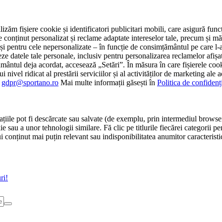
tilizăm fișiere cookie și identificatori publicitari mobili, care asigură fu
e conținut personalizat și reclame adaptate intereselor tale, precum și măsu
 cât și pentru cele nepersonalizate – în funcție de consimțământul pe care
atele tale personale, inclusiv pentru personalizarea reclamelor afișate
ământul deja acordat, accesează „Setări”. În măsura în care fișierele cook
i nivel ridicat al prestării serviciilor și al activităților de marketing ale
:
gdpr@sportano.ro
Mai multe informații găsești în
Politica de confidenț
țiile pot fi descărcate sau salvate (de exemplu, prin intermediul browser
e sau a unor tehnologii similare. Fă clic pe titlurile fiecărei categorii p
conținut mai puțin relevant sau indisponibilitatea anumitor caracteristici
ri!