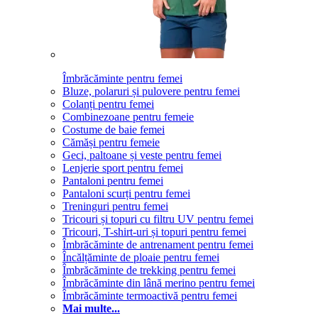
Îmbrăcăminte pentru femei
Bluze, polaruri și pulovere pentru femei
Colanți pentru femei
Combinezoane pentru femeie
Costume de baie femei
Cămăși pentru femeie
Geci, paltoane și veste pentru femei
Lenjerie sport pentru femei
Pantaloni pentru femei
Pantaloni scurți pentru femei
Treninguri pentru femei
Tricouri și topuri cu filtru UV pentru femei
Tricouri, T-shirt-uri și topuri pentru femei
Îmbrăcăminte de antrenament pentru femei
Încălțăminte de ploaie pentru femei
Îmbrăcăminte de trekking pentru femei
Îmbrăcăminte din lână merino pentru femei
Îmbrăcăminte termoactivă pentru femei
Mai multe...