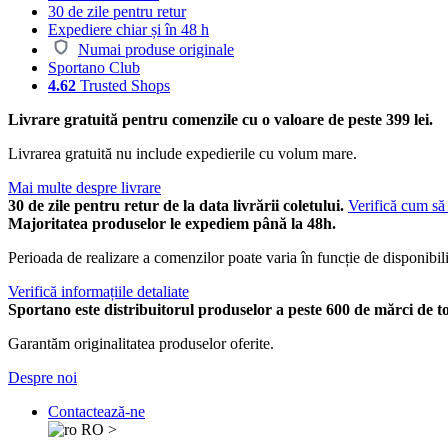
30 de zile pentru retur
Expediere chiar și în 48 h
Numai produse originale
Sportano Club
4.62
Trusted Shops
Livrare gratuită pentru comenzile cu o valoare de peste 399 lei.
Livrarea gratuită nu include expedierile cu volum mare.
Mai multe despre livrare
30 de zile pentru retur de la data livrării coletului.
Verifică cum să 
Majoritatea produselor le expediem până la 48h.
Perioada de realizare a comenzilor poate varia în funcție de disponibili
Verifică informațiile detaliate
Sportano este distribuitorul produselor a peste 600 de mărci de t
Garantăm originalitatea produselor oferite.
Despre noi
Contactează-ne
RO
>