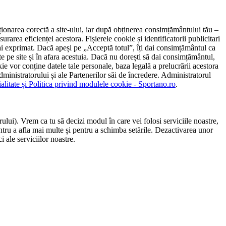
ncționarea corectă a site-ului, iar după obținerea consimțământului tău –
rarea eficienței acestora. Fișierele cookie și identificatorii publicitari
 l-ai exprimat. Dacă apeși pe „Acceptă totul”, îți dai consimțământul ca
 pe site și în afara acestuia. Dacă nu dorești să dai consimțământul,
ie vor conține datele tale personale, baza legală a prelucrării acestora
 administratorului și ale Partenerilor săi de încredere. Administratorul
ialitate și Politica privind modulele cookie - Sportano.ro
.
ului). Vrem ca tu să decizi modul în care vei folosi serviciile noastre,
entru a afla mai multe și pentru a schimba setările. Dezactivarea unor
 ale serviciilor noastre.