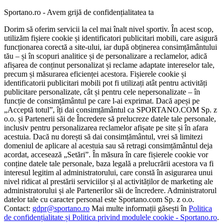
Sportano.ro - Avem grijă de confidențialitatea ta
Dorim să oferim servicii la cel mai înalt nivel sportiv. În acest scop,
utilizăm fișiere cookie și identificatori publicitari mobili, care asigură
funcționarea corectă a site-ului, iar după obținerea consimțământului
tău – și în scopuri analitice și de personalizare a reclamelor, adică
afișarea de conținut personalizat și reclame adaptate intereselor tale,
precum și măsurarea eficienței acestora. Fișierele cookie și
identificatorii publicitari mobili pot fi utilizați atât pentru activități
publicitare personalizate, cât și pentru cele nepersonalizate – în
funcție de consimțământul pe care l-ai exprimat. Dacă apeși pe
„Acceptă totul”, îți dai consimțământul ca SPORTANO.COM Sp. z
o.o. și Partenerii săi de Încredere să prelucreze datele tale personale,
inclusiv pentru personalizarea reclamelor afișate pe site și în afara
acestuia. Dacă nu dorești să dai consimțământul, vrei să limitezi
domeniul de aplicare al acestuia sau să retragi consimțământul deja
acordat, accesează „Setări”. În măsura în care fișierele cookie vor
conține datele tale personale, baza legală a prelucrării acestora va fi
interesul legitim al administratorului, care constă în asigurarea unui
nivel ridicat al prestării serviciilor și al activităților de marketing ale
administratorului și ale Partenerilor săi de încredere. Administratorul
datelor tale cu caracter personal este Sportano.com Sp. z o.o.
Contact:
gdpr@sportano.ro
Mai multe informații găsești în
Politica
de confidențialitate și Politica privind modulele cookie - Sportano.ro
.