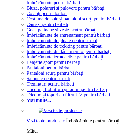
Îmbrăcăminte pentru bărbați
Bluze, polaruri și pulovere pentru bărbați
Colanți pentru bărbat
Costume de baie și pantaloni scurți pentru bărbați
Cămăși pentru bărbați
Geci, paltoane și veste pentru bărbați
Îmbrăcăminte de antrenament pentru bărbați
Îmbrăcăminte de ploaie pentru bărbat
Îmbrăcăminte de trekking pentru bărbați
Îmbrăcăminte din lână merino pentru bărbați
Îmbrăcăminte termoactive pentru bărbați
Lenjerie sport pentru bărbați
Pantaloni pentru bărbați
Pantaloni scurți pentru bărbați
Salopete pentru bărbați
Treninguri pentru bărbați
Tricouri, T-shirt-uri și topuri pentru bărbați
Tricouri și topuri cu filtru UV pentru bărbați
Mai multe...
Vezi toate produsele
Îmbrăcăminte pentru bărbați
Mărci