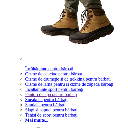
Încălțăminte pentru bărbați
Cizme de cauciuc pentru bărbat
Cizme de drumeție și de trekking pentru bărbați
Cizme de iarnă pentru și cizme de zăpadă bărbați
Încălțăminte sport pentru bărbați
Pantofi de apă pentru bărbați
Sneakers pentru bărbați
Sandale pentru bărbați
Șlapi și papuci pentru bărbați
Teniși de sport pentru bărbați
Mai multe...