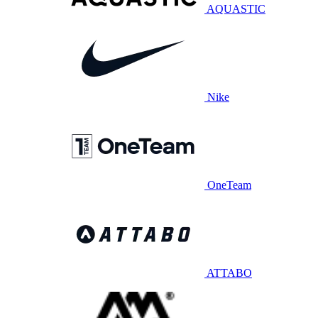
AQUASTIC
Nike
OneTeam
ATTABO