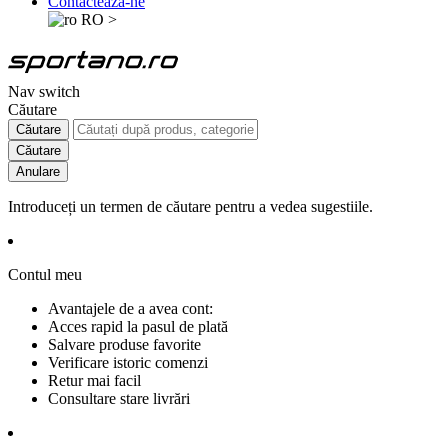
Contactează-ne
RO
>
Nav switch
Căutare
Căutare
Căutare
Anulare
Introduceți un termen de căutare pentru a vedea sugestiile.
Contul meu
Avantajele de a avea cont:
Acces rapid la pasul de plată
Salvare produse favorite
Verificare istoric comenzi
Retur mai facil
Consultare stare livrări