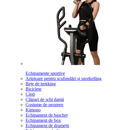
Echipamente sportive
Aripioare pentru scufundări și snorkelling
Bețe de trekking
Biciclete
Căști
Clăpari de schi damă
Costume de neopren
Kimono
Echipament de baschet
Echipament de box
Echipament de drumeții