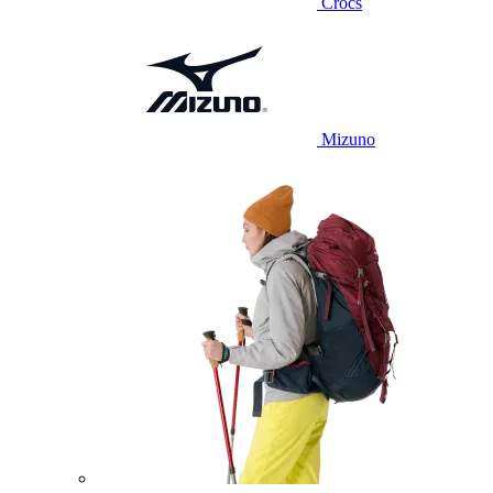
Crocs
Mizuno