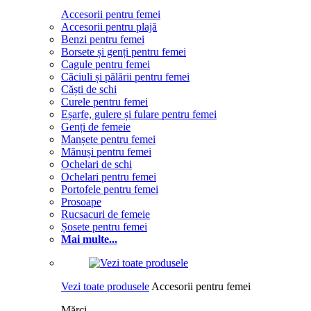
Accesorii pentru femei
Accesorii pentru plajă
Benzi pentru femei
Borsete și genți pentru femei
Cagule pentru femei
Căciuli și pălării pentru femei
Căști de schi
Curele pentru femei
Eșarfe, gulere și fulare pentru femei
Genți de femeie
Manșete pentru femei
Mănuși pentru femei
Ochelari de schi
Ochelari pentru femei
Portofele pentru femei
Prosoape
Rucsacuri de femeie
Șosete pentru femei
Mai multe...
Vezi toate produsele
Accesorii pentru femei
Mărci