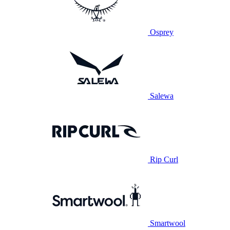
Osprey
Salewa
Rip Curl
Smartwool