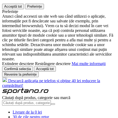
Acceptă tot
Preferințe
Preferințe
Atunci când accesezi un site web sau când utilizezi o aplicație,
informațiile pot fi descărcate sau salvate (de exemplu, prin
intermediul browserului). Vrem ca tu să decizi modul în care vei
folosi serviciile noastre, așa că poți controla personal utilizarea
anumitor tipuri de module cookie sau a unor tehnologii similare. Fă
clic pe titlurile fiecărei categorii pentru a afla mai multe și pentru a
schimba setările. Dezactivarea unor module cookie sau a unor
tehnologii similare poate atrage afișarea unui conținut mai puțin
relevant sau indisponibilitatea anumitor caracteristici ale serviciilor
noastre.
Extindere descriere
Restrângere descriere
Mai multe informații
Confirmă selecția
Acceptă tot
Revenire la preferințe
Descarcă aplicația pe telefon și obține 40 lei reducere la
cumpărături!
Căutați după produs, categorie sau marcă
Livrare de la 0 lei
30 de zile pentru retur