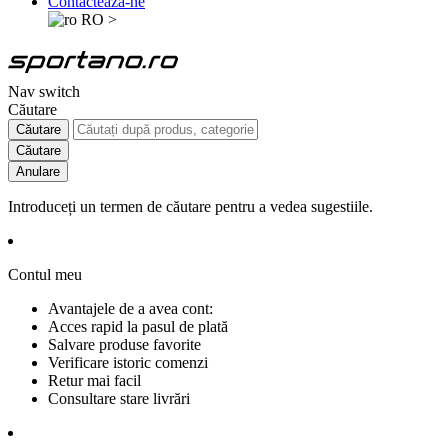
Contactează-ne
RO
>
Nav switch
Căutare
Căutare
Căutare
Anulare
Introduceți un termen de căutare pentru a vedea sugestiile.
Contul meu
Avantajele de a avea cont:
Acces rapid la pasul de plată
Salvare produse favorite
Verificare istoric comenzi
Retur mai facil
Consultare stare livrări