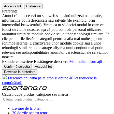
Acceptă tot
Preferințe
Preferințe
Atunci când accesezi un site web sau când utilizezi o aplicație,
informațiile pot fi descărcate sau salvate (de exemplu, prin
intermediul browserului). Vrem ca tu să decizi modul în care vei
folosi serviciile noastre, așa că poți controla personal utilizarea
anumitor tipuri de module cookie sau a unor tehnologii similare. Fă
clic pe titlurile fiecărei categorii pentru a afla mai multe și pentru a
schimba setările. Dezactivarea unor module cookie sau a unor
tehnologii similare poate atrage afișarea unui conținut mai puțin
relevant sau indisponibilitatea anumitor caracteristici ale serviciilor
noastre.
Extindere descriere
Restrângere descriere
Mai multe informații
Confirmă selecția
Acceptă tot
Revenire la preferințe
Descarcă aplicația pe telefon și obține 40 lei reducere la
cumpărături!
Căutați după produs, categorie sau marcă
Livrare de la 0 lei
30 de zile pentru retur