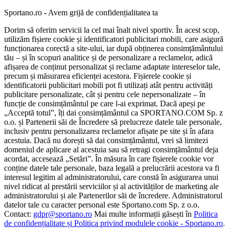
Sportano.ro - Avem grijă de confidențialitatea ta
Dorim să oferim servicii la cel mai înalt nivel sportiv. În acest scop,
utilizăm fișiere cookie și identificatori publicitari mobili, care asigură
funcționarea corectă a site-ului, iar după obținerea consimțământului
tău – și în scopuri analitice și de personalizare a reclamelor, adică
afișarea de conținut personalizat și reclame adaptate intereselor tale,
precum și măsurarea eficienței acestora. Fișierele cookie și
identificatorii publicitari mobili pot fi utilizați atât pentru activități
publicitare personalizate, cât și pentru cele nepersonalizate – în
funcție de consimțământul pe care l-ai exprimat. Dacă apeși pe
„Acceptă totul”, îți dai consimțământul ca SPORTANO.COM Sp. z
o.o. și Partenerii săi de Încredere să prelucreze datele tale personale,
inclusiv pentru personalizarea reclamelor afișate pe site și în afara
acestuia. Dacă nu dorești să dai consimțământul, vrei să limitezi
domeniul de aplicare al acestuia sau să retragi consimțământul deja
acordat, accesează „Setări”. În măsura în care fișierele cookie vor
conține datele tale personale, baza legală a prelucrării acestora va fi
interesul legitim al administratorului, care constă în asigurarea unui
nivel ridicat al prestării serviciilor și al activităților de marketing ale
administratorului și ale Partenerilor săi de încredere. Administratorul
datelor tale cu caracter personal este Sportano.com Sp. z o.o.
Contact:
gdpr@sportano.ro
Mai multe informații găsești în
Politica
de confidențialitate și Politica privind modulele cookie - Sportano.ro
.