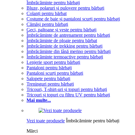
Îmbrăcăminte pentru bărbați
Bluze, polaruri și pulovere pentru bărbați
Colanți pentru bărbat
Costume de baie și pantaloni scurți pentru bărbați
Cămăși pentru bărbați
Geci, paltoane și veste pentru bărbați
Îmbrăcăminte de antrenament pentru bărbați
Îmbrăcăminte de ploaie pentru bărbat
Îmbrăcăminte de trekking pentru bărbați
Îmbrăcăminte din lână merino pentru bărbați
Îmbrăcăminte termoactive pentru bărbați
Lenjerie sport pentru bărbați
Pantaloni pentru bărbați
Pantaloni scurți pentru bărbați
Salopete pentru bărbați
Treninguri pentru bărbați
Tricouri, T-shirt-uri și topuri pentru bărbați
Tricouri și topuri cu filtru UV pentru bărbați
Mai multe...
Vezi toate produsele
Îmbrăcăminte pentru bărbați
Mărci