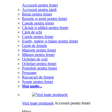
Accesorii pentru femei
Accesorii pentru plajă
Benzi pentru femei
Borsete și genți pentru femei
Cagule pentru femei
Căciuli și pălării pentru femei
Căști de schi
Curele pentru femei
Eșarfe, gulere și fulare pentru femei
Genți de femeie
Manșete pentru femei
Mănuși pentru femei
Ochelari de schi
Ochelari pentru femei
Portofele pentru femei
Prosoape
Rucsacuri de femeie
Șosete pentru femei
Mai multe...
Vezi toate produsele
Accesorii pentru femei
Mărci