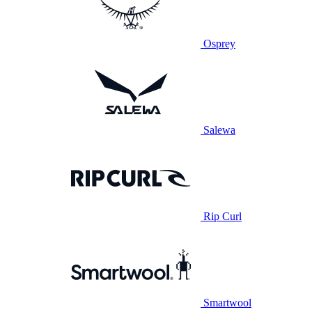
Osprey
Salewa
Rip Curl
Smartwool