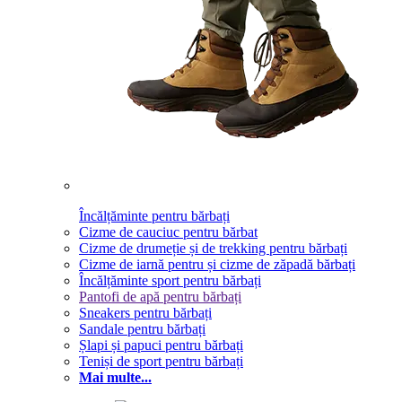
Încălțăminte pentru bărbați
Cizme de cauciuc pentru bărbat
Cizme de drumeție și de trekking pentru bărbați
Cizme de iarnă pentru și cizme de zăpadă bărbați
Încălțăminte sport pentru bărbați
Pantofi de apă pentru bărbați
Sneakers pentru bărbați
Sandale pentru bărbați
Șlapi și papuci pentru bărbați
Teniși de sport pentru bărbați
Mai multe...