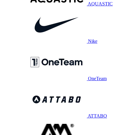
AQUASTIC
Nike
OneTeam
ATTABO