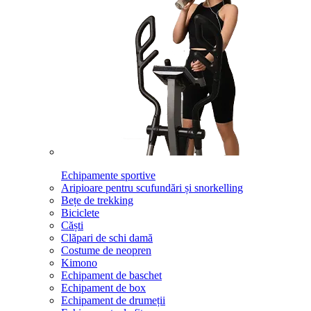
Echipamente sportive
Aripioare pentru scufundări și snorkelling
Bețe de trekking
Biciclete
Căști
Clăpari de schi damă
Costume de neopren
Kimono
Echipament de baschet
Echipament de box
Echipament de drumeții