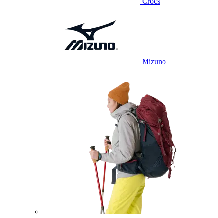
Crocs
Mizuno