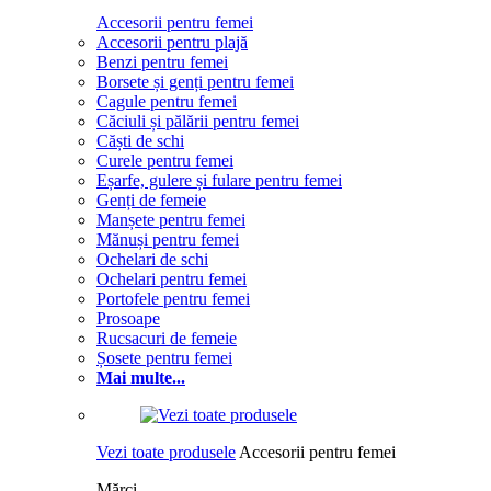
Accesorii pentru femei
Accesorii pentru plajă
Benzi pentru femei
Borsete și genți pentru femei
Cagule pentru femei
Căciuli și pălării pentru femei
Căști de schi
Curele pentru femei
Eșarfe, gulere și fulare pentru femei
Genți de femeie
Manșete pentru femei
Mănuși pentru femei
Ochelari de schi
Ochelari pentru femei
Portofele pentru femei
Prosoape
Rucsacuri de femeie
Șosete pentru femei
Mai multe...
Vezi toate produsele
Accesorii pentru femei
Mărci