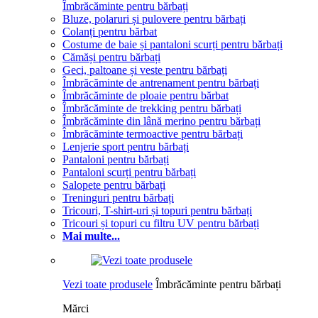
Îmbrăcăminte pentru bărbați
Bluze, polaruri și pulovere pentru bărbați
Colanți pentru bărbat
Costume de baie și pantaloni scurți pentru bărbați
Cămăși pentru bărbați
Geci, paltoane și veste pentru bărbați
Îmbrăcăminte de antrenament pentru bărbați
Îmbrăcăminte de ploaie pentru bărbat
Îmbrăcăminte de trekking pentru bărbați
Îmbrăcăminte din lână merino pentru bărbați
Îmbrăcăminte termoactive pentru bărbați
Lenjerie sport pentru bărbați
Pantaloni pentru bărbați
Pantaloni scurți pentru bărbați
Salopete pentru bărbați
Treninguri pentru bărbați
Tricouri, T-shirt-uri și topuri pentru bărbați
Tricouri și topuri cu filtru UV pentru bărbați
Mai multe...
Vezi toate produsele
Îmbrăcăminte pentru bărbați
Mărci