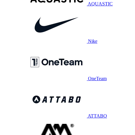
AQUASTIC
Nike
OneTeam
ATTABO