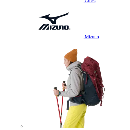
Crocs
Mizuno