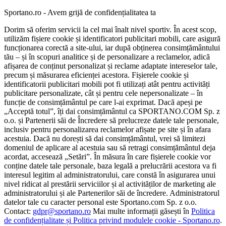
Sportano.ro - Avem grijă de confidențialitatea ta
Dorim să oferim servicii la cel mai înalt nivel sportiv. În acest scop,
utilizăm fișiere cookie și identificatori publicitari mobili, care asigură
funcționarea corectă a site-ului, iar după obținerea consimțământului
tău – și în scopuri analitice și de personalizare a reclamelor, adică
afișarea de conținut personalizat și reclame adaptate intereselor tale,
precum și măsurarea eficienței acestora. Fișierele cookie și
identificatorii publicitari mobili pot fi utilizați atât pentru activități
publicitare personalizate, cât și pentru cele nepersonalizate – în
funcție de consimțământul pe care l-ai exprimat. Dacă apeși pe
„Acceptă totul”, îți dai consimțământul ca SPORTANO.COM Sp. z
o.o. și Partenerii săi de Încredere să prelucreze datele tale personale,
inclusiv pentru personalizarea reclamelor afișate pe site și în afara
acestuia. Dacă nu dorești să dai consimțământul, vrei să limitezi
domeniul de aplicare al acestuia sau să retragi consimțământul deja
acordat, accesează „Setări”. În măsura în care fișierele cookie vor
conține datele tale personale, baza legală a prelucrării acestora va fi
interesul legitim al administratorului, care constă în asigurarea unui
nivel ridicat al prestării serviciilor și al activităților de marketing ale
administratorului și ale Partenerilor săi de încredere. Administratorul
datelor tale cu caracter personal este Sportano.com Sp. z o.o.
Contact:
gdpr@sportano.ro
Mai multe informații găsești în
Politica
de confidențialitate și Politica privind modulele cookie - Sportano.ro
.