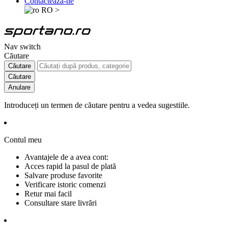
Contactează-ne
RO
>
Nav switch
Căutare
Căutare
Căutare
Anulare
Introduceți un termen de căutare pentru a vedea sugestiile.
Contul meu
Avantajele de a avea cont:
Acces rapid la pasul de plată
Salvare produse favorite
Verificare istoric comenzi
Retur mai facil
Consultare stare livrări