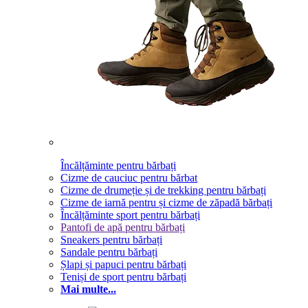
Încălțăminte pentru bărbați
Cizme de cauciuc pentru bărbat
Cizme de drumeție și de trekking pentru bărbați
Cizme de iarnă pentru și cizme de zăpadă bărbați
Încălțăminte sport pentru bărbați
Pantofi de apă pentru bărbați
Sneakers pentru bărbați
Sandale pentru bărbați
Șlapi și papuci pentru bărbați
Teniși de sport pentru bărbați
Mai multe...