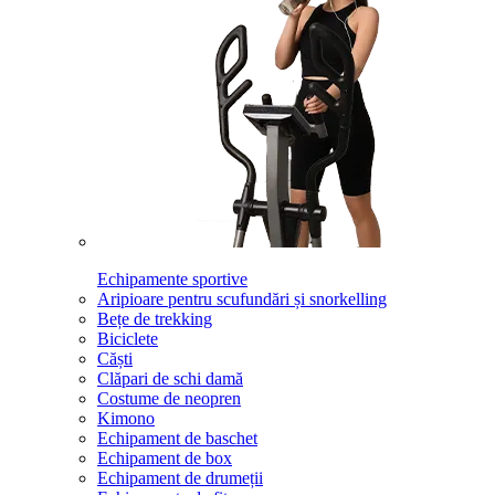
Echipamente sportive
Aripioare pentru scufundări și snorkelling
Bețe de trekking
Biciclete
Căști
Clăpari de schi damă
Costume de neopren
Kimono
Echipament de baschet
Echipament de box
Echipament de drumeții