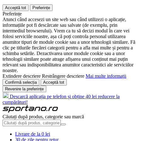
Acceptă tot
Preferințe
Preferințe
Atunci când accesezi un site web sau când utilizezi o aplicație,
informațiile pot fi descărcate sau salvate (de exemplu, prin
intermediul browserului). Vrem ca tu să decizi modul în care vei
folosi serviciile noastre, așa că poți controla personal utilizarea
anumitor tipuri de module cookie sau a unor tehnologii similare. Fă
clic pe titlurile fiecărei categorii pentru a afla mai multe și pentru a
schimba setările. Dezactivarea unor module cookie sau a unor
tehnologii similare poate atrage afișarea unui conținut mai puțin
relevant sau indisponibilitatea anumitor caracteristici ale serviciilor
noastre.
Extindere descriere
Restrângere descriere
Mai multe informații
Confirmă selecția
Acceptă tot
Revenire la preferințe
Descarcă aplicația pe telefon și obține 40 lei reducere la
cumpărături!
Căutați după produs, categorie sau marcă
Livrare de la 0 lei
30 de zile pentru retur