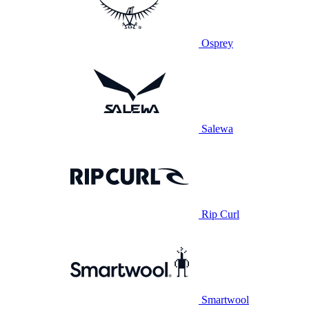
Osprey
Salewa
Rip Curl
Smartwool