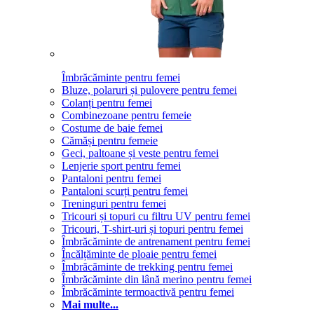
Îmbrăcăminte pentru femei
Bluze, polaruri și pulovere pentru femei
Colanți pentru femei
Combinezoane pentru femeie
Costume de baie femei
Cămăși pentru femeie
Geci, paltoane și veste pentru femei
Lenjerie sport pentru femei
Pantaloni pentru femei
Pantaloni scurți pentru femei
Treninguri pentru femei
Tricouri și topuri cu filtru UV pentru femei
Tricouri, T-shirt-uri și topuri pentru femei
Îmbrăcăminte de antrenament pentru femei
Încălțăminte de ploaie pentru femei
Îmbrăcăminte de trekking pentru femei
Îmbrăcăminte din lână merino pentru femei
Îmbrăcăminte termoactivă pentru femei
Mai multe...