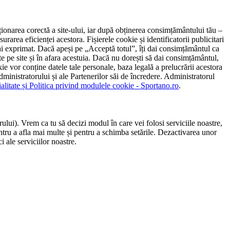
ncționarea corectă a site-ului, iar după obținerea consimțământului tău –
rarea eficienței acestora. Fișierele cookie și identificatorii publicitari
 l-ai exprimat. Dacă apeși pe „Acceptă totul”, îți dai consimțământul ca
 pe site și în afara acestuia. Dacă nu dorești să dai consimțământul,
ie vor conține datele tale personale, baza legală a prelucrării acestora
 administratorului și ale Partenerilor săi de încredere. Administratorul
ialitate și Politica privind modulele cookie - Sportano.ro
.
ului). Vrem ca tu să decizi modul în care vei folosi serviciile noastre,
entru a afla mai multe și pentru a schimba setările. Dezactivarea unor
 ale serviciilor noastre.