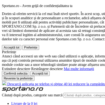
Sportano.ro - Avem grijă de confidențialitatea ta
Dorim să oferim servicii la cel mai înalt nivel sportiv. În acest scop, u
și în scopuri analitice și de personalizare a reclamelor, adică afișarea d
mobili pot fi utilizați atât pentru activități publicitare personalizate,
SPORTANO.COM Sp. z o.o. și Partenerii săi de Încredere să prelucreze d
vrei să limitezi domeniul de aplicare al acestuia sau să retragi consimț
va fi interesul legitim al administratorului, care constă în asigurarea unu
datelor tale cu caracter personal este Sportano.com Sp. z o.o. Contact
Acceptă tot
Preferințe
Preferințe
Atunci când accesezi un site web sau când utilizezi o aplicație, informa
așa că poți controla personal utilizarea anumitor tipuri de module cooki
module cookie sau a unor tehnologii similare poate atrage afișarea unui 
Extindere descriere
Restrângere descriere
Mai multe informații
Confirmă selecția
Acceptă tot
Revenire la preferințe
Descarcă aplicația pe telefon și obține 40 lei reducere la cumpărătu
Căutați după produs, categorie sau marcă
Livrare de la 0 lei