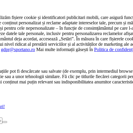
tilizăm fișiere cookie și identificatori publicitari mobili, care asigură fu
e conținut personalizat și reclame adaptate intereselor tale, precum și măsu
 cât și pentru cele nepersonalizate – în funcție de consimțământul pe care
atele tale personale, inclusiv pentru personalizarea reclamelor afișate
ământul deja acordat, accesează „Setări”. În măsura în care fișierele cook
i nivel ridicat al prestării serviciilor și al activităților de marketing ale
:
gdpr@sportano.ro
Mai multe informații găsești în
Politica de confidenț
țiile pot fi descărcate sau salvate (de exemplu, prin intermediul browser
e sau a unor tehnologii similare. Fă clic pe titlurile fiecărei categorii p
conținut mai puțin relevant sau indisponibilitatea anumitor caracteristici
ri!