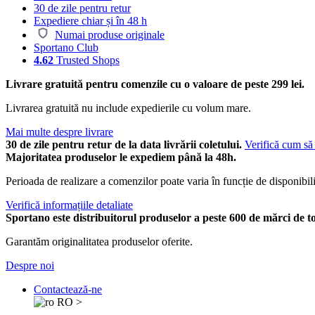
30 de zile pentru retur
Expediere chiar și în 48 h
Numai produse originale
Sportano Club
4.62
Trusted Shops
Livrare gratuită pentru comenzile cu o valoare de peste 299 lei.
Livrarea gratuită nu include expedierile cu volum mare.
Mai multe despre livrare
30 de zile pentru retur de la data livrării coletului.
Verifică cum să 
Majoritatea produselor le expediem până la 48h.
Perioada de realizare a comenzilor poate varia în funcție de disponibili
Verifică informațiile detaliate
Sportano este distribuitorul produselor a peste 600 de mărci de t
Garantăm originalitatea produselor oferite.
Despre noi
Contactează-ne
RO
>