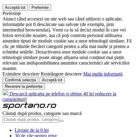
Acceptă tot
Preferințe
Preferințe
Atunci când accesezi un site web sau când utilizezi o aplicație,
informațiile pot fi descărcate sau salvate (de exemplu, prin
intermediul browserului). Vrem ca tu să decizi modul în care vei
folosi serviciile noastre, așa că poți controla personal utilizarea
anumitor tipuri de module cookie sau a unor tehnologii similare. Fă
clic pe titlurile fiecărei categorii pentru a afla mai multe și pentru a
schimba setările. Dezactivarea unor module cookie sau a unor
tehnologii similare poate atrage afișarea unui conținut mai puțin
relevant sau indisponibilitatea anumitor caracteristici ale serviciilor
noastre.
Extindere descriere
Restrângere descriere
Mai multe informații
Confirmă selecția
Acceptă tot
Revenire la preferințe
Descarcă aplicația pe telefon și obține 40 lei reducere la
cumpărături!
Căutați după produs, categorie sau marcă
Livrare de la 0 lei
30 de zile pentru retur