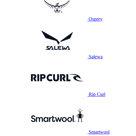
Osprey
Salewa
Rip Curl
Smartwool