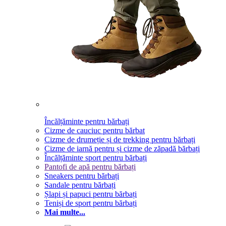
Încălțăminte pentru bărbați
Cizme de cauciuc pentru bărbat
Cizme de drumeție și de trekking pentru bărbați
Cizme de iarnă pentru și cizme de zăpadă bărbați
Încălțăminte sport pentru bărbați
Pantofi de apă pentru bărbați
Sneakers pentru bărbați
Sandale pentru bărbați
Șlapi și papuci pentru bărbați
Teniși de sport pentru bărbați
Mai multe...