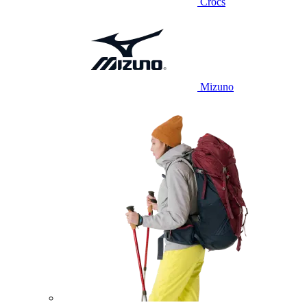
Crocs
Mizuno