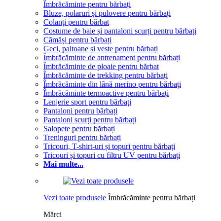
Îmbrăcăminte pentru bărbați
Bluze, polaruri și pulovere pentru bărbați
Colanți pentru bărbat
Costume de baie și pantaloni scurți pentru bărbați
Cămăși pentru bărbați
Geci, paltoane și veste pentru bărbați
Îmbrăcăminte de antrenament pentru bărbați
Îmbrăcăminte de ploaie pentru bărbat
Îmbrăcăminte de trekking pentru bărbați
Îmbrăcăminte din lână merino pentru bărbați
Îmbrăcăminte termoactive pentru bărbați
Lenjerie sport pentru bărbați
Pantaloni pentru bărbați
Pantaloni scurți pentru bărbați
Salopete pentru bărbați
Treninguri pentru bărbați
Tricouri, T-shirt-uri și topuri pentru bărbați
Tricouri și topuri cu filtru UV pentru bărbați
Mai multe...
Vezi toate produsele
Îmbrăcăminte pentru bărbați
Mărci