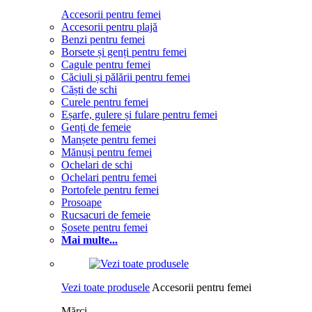
Accesorii pentru femei
Accesorii pentru plajă
Benzi pentru femei
Borsete și genți pentru femei
Cagule pentru femei
Căciuli și pălării pentru femei
Căști de schi
Curele pentru femei
Eșarfe, gulere și fulare pentru femei
Genți de femeie
Manșete pentru femei
Mănuși pentru femei
Ochelari de schi
Ochelari pentru femei
Portofele pentru femei
Prosoape
Rucsacuri de femeie
Șosete pentru femei
Mai multe...
Vezi toate produsele
Accesorii pentru femei
Mărci