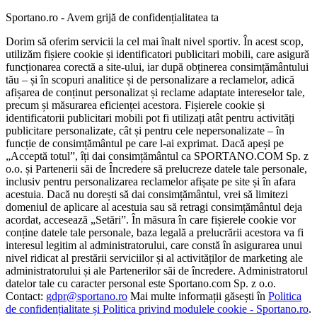
Sportano.ro - Avem grijă de confidențialitatea ta
Dorim să oferim servicii la cel mai înalt nivel sportiv. În acest scop,
utilizăm fișiere cookie și identificatori publicitari mobili, care asigură
funcționarea corectă a site-ului, iar după obținerea consimțământului
tău – și în scopuri analitice și de personalizare a reclamelor, adică
afișarea de conținut personalizat și reclame adaptate intereselor tale,
precum și măsurarea eficienței acestora. Fișierele cookie și
identificatorii publicitari mobili pot fi utilizați atât pentru activități
publicitare personalizate, cât și pentru cele nepersonalizate – în
funcție de consimțământul pe care l-ai exprimat. Dacă apeși pe
„Acceptă totul”, îți dai consimțământul ca SPORTANO.COM Sp. z
o.o. și Partenerii săi de Încredere să prelucreze datele tale personale,
inclusiv pentru personalizarea reclamelor afișate pe site și în afara
acestuia. Dacă nu dorești să dai consimțământul, vrei să limitezi
domeniul de aplicare al acestuia sau să retragi consimțământul deja
acordat, accesează „Setări”. În măsura în care fișierele cookie vor
conține datele tale personale, baza legală a prelucrării acestora va fi
interesul legitim al administratorului, care constă în asigurarea unui
nivel ridicat al prestării serviciilor și al activităților de marketing ale
administratorului și ale Partenerilor săi de încredere. Administratorul
datelor tale cu caracter personal este Sportano.com Sp. z o.o.
Contact:
gdpr@sportano.ro
Mai multe informații găsești în
Politica
de confidențialitate și Politica privind modulele cookie - Sportano.ro
.