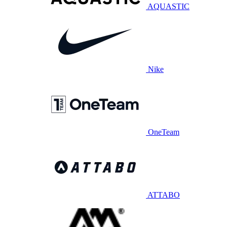
AQUASTIC
Nike
OneTeam
ATTABO