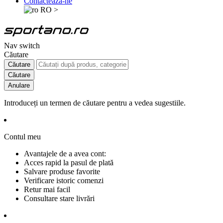
Contactează-ne
RO
>
Nav switch
Căutare
Căutare
Căutare
Anulare
Introduceți un termen de căutare pentru a vedea sugestiile.
Contul meu
Avantajele de a avea cont:
Acces rapid la pasul de plată
Salvare produse favorite
Verificare istoric comenzi
Retur mai facil
Consultare stare livrări