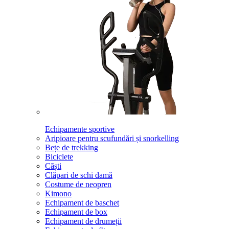
Echipamente sportive
Aripioare pentru scufundări și snorkelling
Bețe de trekking
Biciclete
Căști
Clăpari de schi damă
Costume de neopren
Kimono
Echipament de baschet
Echipament de box
Echipament de drumeții