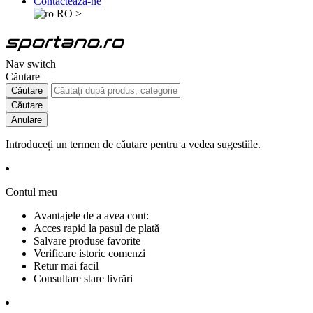
Contactează-ne
RO
>
Nav switch
Căutare
Căutare
Căutare
Anulare
Introduceți un termen de căutare pentru a vedea sugestiile.
Contul meu
Avantajele de a avea cont:
Acces rapid la pasul de plată
Salvare produse favorite
Verificare istoric comenzi
Retur mai facil
Consultare stare livrări