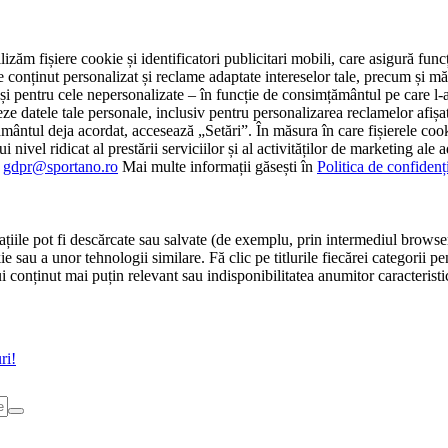
tilizăm fișiere cookie și identificatori publicitari mobili, care asigură fu
e conținut personalizat și reclame adaptate intereselor tale, precum și măsu
 cât și pentru cele nepersonalizate – în funcție de consimțământul pe care
atele tale personale, inclusiv pentru personalizarea reclamelor afișate
ământul deja acordat, accesează „Setări”. În măsura în care fișierele cook
i nivel ridicat al prestării serviciilor și al activităților de marketing ale
:
gdpr@sportano.ro
Mai multe informații găsești în
Politica de confidenț
țiile pot fi descărcate sau salvate (de exemplu, prin intermediul browser
e sau a unor tehnologii similare. Fă clic pe titlurile fiecărei categorii p
conținut mai puțin relevant sau indisponibilitatea anumitor caracteristici
ri!