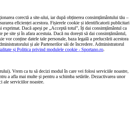
ncționarea corectă a site-ului, iar după obținerea consimțământului tău –
rarea eficienței acestora. Fișierele cookie și identificatorii publicitari
 l-ai exprimat. Dacă apeși pe „Acceptă totul”, îți dai consimțământul ca
 pe site și în afara acestuia. Dacă nu dorești să dai consimțământul,
ie vor conține datele tale personale, baza legală a prelucrării acestora
 administratorului și ale Partenerilor săi de încredere. Administratorul
ialitate și Politica privind modulele cookie - Sportano.ro
.
ului). Vrem ca tu să decizi modul în care vei folosi serviciile noastre,
entru a afla mai multe și pentru a schimba setările. Dezactivarea unor
 ale serviciilor noastre.