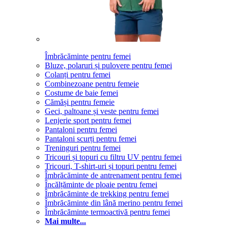
Îmbrăcăminte pentru femei
Bluze, polaruri și pulovere pentru femei
Colanți pentru femei
Combinezoane pentru femeie
Costume de baie femei
Cămăși pentru femeie
Geci, paltoane și veste pentru femei
Lenjerie sport pentru femei
Pantaloni pentru femei
Pantaloni scurți pentru femei
Treninguri pentru femei
Tricouri și topuri cu filtru UV pentru femei
Tricouri, T-shirt-uri și topuri pentru femei
Îmbrăcăminte de antrenament pentru femei
Încălțăminte de ploaie pentru femei
Îmbrăcăminte de trekking pentru femei
Îmbrăcăminte din lână merino pentru femei
Îmbrăcăminte termoactivă pentru femei
Mai multe...