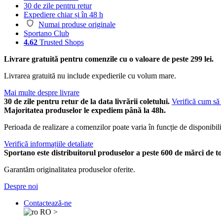
30 de zile pentru retur
Expediere chiar și în 48 h
Numai produse originale
Sportano Club
4.62
Trusted Shops
Livrare gratuită pentru comenzile cu o valoare de peste 299 lei.
Livrarea gratuită nu include expedierile cu volum mare.
Mai multe despre livrare
30 de zile pentru retur de la data livrării coletului.
Verifică cum să 
Majoritatea produselor le expediem până la 48h.
Perioada de realizare a comenzilor poate varia în funcție de disponibili
Verifică informațiile detaliate
Sportano este distribuitorul produselor a peste 600 de mărci de t
Garantăm originalitatea produselor oferite.
Despre noi
Contactează-ne
RO
>