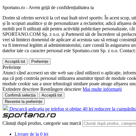
Sportano.ro - Avem grijă de confidențialitatea ta
Dorim să oferim servicii la cel mai înalt nivel sportiv. În acest scop, u
și în scopuri analitice și de personalizare a reclamelor, adică afișarea d
mobili pot fi utilizați atât pentru activități publicitare personalizate,
SPORTANO.COM Sp. z o.o. și Partenerii săi de Încredere să prelucreze d
vrei să limitezi domeniul de aplicare al acestuia sau să retragi consimț
va fi interesul legitim al administratorului, care constă în asigurarea unu
datelor tale cu caracter personal este Sportano.com Sp. z o.o. Contact
Acceptă tot
Preferințe
Preferințe
Atunci când accesezi un site web sau când utilizezi o aplicație, informa
așa că poți controla personal utilizarea anumitor tipuri de module cooki
module cookie sau a unor tehnologii similare poate atrage afișarea unui 
Extindere descriere
Restrângere descriere
Mai multe informații
Confirmă selecția
Acceptă tot
Revenire la preferințe
Descarcă aplicația pe telefon și obține 40 lei reducere la cumpărătu
Căutați după produs, categorie sau marcă
Livrare de la 0 lei