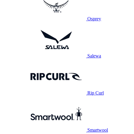
Osprey
Salewa
Rip Curl
Smartwool