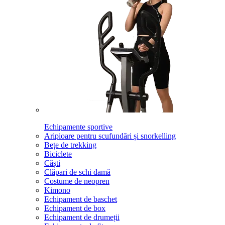
Echipamente sportive
Aripioare pentru scufundări și snorkelling
Bețe de trekking
Biciclete
Căști
Clăpari de schi damă
Costume de neopren
Kimono
Echipament de baschet
Echipament de box
Echipament de drumeții