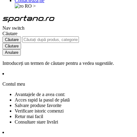
Contactează-ne
RO
>
Nav switch
Căutare
Căutare
Căutare
Anulare
Introduceți un termen de căutare pentru a vedea sugestiile.
Contul meu
Avantajele de a avea cont:
Acces rapid la pasul de plată
Salvare produse favorite
Verificare istoric comenzi
Retur mai facil
Consultare stare livrări