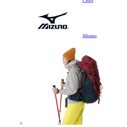
Crocs
Mizuno