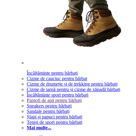
Încălțăminte pentru bărbați
Cizme de cauciuc pentru bărbat
Cizme de drumeție și de trekking pentru bărbați
Cizme de iarnă pentru și cizme de zăpadă bărbați
Încălțăminte sport pentru bărbați
Pantofi de apă pentru bărbați
Sneakers pentru bărbați
Sandale pentru bărbați
Șlapi și papuci pentru bărbați
Teniși de sport pentru bărbați
Mai multe...