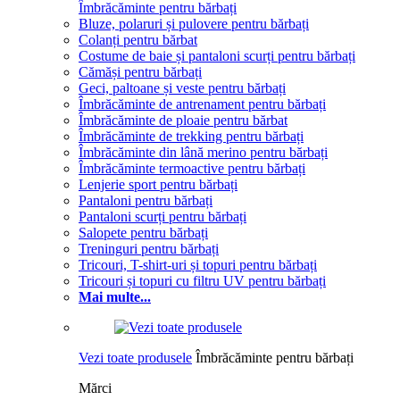
Îmbrăcăminte pentru bărbați
Bluze, polaruri și pulovere pentru bărbați
Colanți pentru bărbat
Costume de baie și pantaloni scurți pentru bărbați
Cămăși pentru bărbați
Geci, paltoane și veste pentru bărbați
Îmbrăcăminte de antrenament pentru bărbați
Îmbrăcăminte de ploaie pentru bărbat
Îmbrăcăminte de trekking pentru bărbați
Îmbrăcăminte din lână merino pentru bărbați
Îmbrăcăminte termoactive pentru bărbați
Lenjerie sport pentru bărbați
Pantaloni pentru bărbați
Pantaloni scurți pentru bărbați
Salopete pentru bărbați
Treninguri pentru bărbați
Tricouri, T-shirt-uri și topuri pentru bărbați
Tricouri și topuri cu filtru UV pentru bărbați
Mai multe...
Vezi toate produsele
Îmbrăcăminte pentru bărbați
Mărci