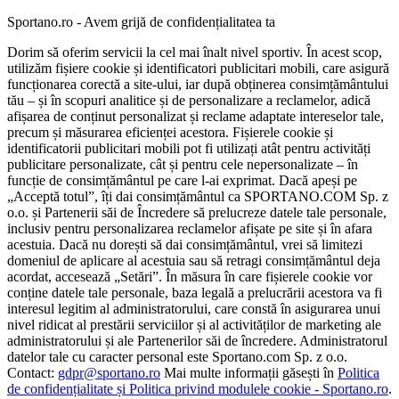
Sportano.ro - Avem grijă de confidențialitatea ta
Dorim să oferim servicii la cel mai înalt nivel sportiv. În acest scop,
utilizăm fișiere cookie și identificatori publicitari mobili, care asigură
funcționarea corectă a site-ului, iar după obținerea consimțământului
tău – și în scopuri analitice și de personalizare a reclamelor, adică
afișarea de conținut personalizat și reclame adaptate intereselor tale,
precum și măsurarea eficienței acestora. Fișierele cookie și
identificatorii publicitari mobili pot fi utilizați atât pentru activități
publicitare personalizate, cât și pentru cele nepersonalizate – în
funcție de consimțământul pe care l-ai exprimat. Dacă apeși pe
„Acceptă totul”, îți dai consimțământul ca SPORTANO.COM Sp. z
o.o. și Partenerii săi de Încredere să prelucreze datele tale personale,
inclusiv pentru personalizarea reclamelor afișate pe site și în afara
acestuia. Dacă nu dorești să dai consimțământul, vrei să limitezi
domeniul de aplicare al acestuia sau să retragi consimțământul deja
acordat, accesează „Setări”. În măsura în care fișierele cookie vor
conține datele tale personale, baza legală a prelucrării acestora va fi
interesul legitim al administratorului, care constă în asigurarea unui
nivel ridicat al prestării serviciilor și al activităților de marketing ale
administratorului și ale Partenerilor săi de încredere. Administratorul
datelor tale cu caracter personal este Sportano.com Sp. z o.o.
Contact:
gdpr@sportano.ro
Mai multe informații găsești în
Politica
de confidențialitate și Politica privind modulele cookie - Sportano.ro
.