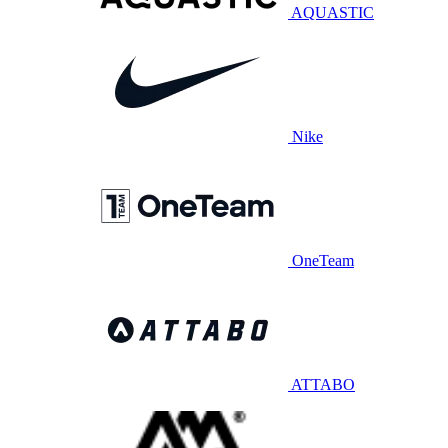
AQUASTIC
Nike
OneTeam
ATTABO