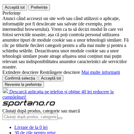
Acceptă tot
Preferințe
Preferințe
Atunci când accesezi un site web sau când utilizezi o aplicație,
informațiile pot fi descărcate sau salvate (de exemplu, prin
intermediul browserului). Vrem ca tu să decizi modul în care vei
folosi serviciile noastre, așa că poți controla personal utilizarea
anumitor tipuri de module cookie sau a unor tehnologii similare. Fă
clic pe titlurile fiecărei categorii pentru a afla mai multe și pentru a
schimba setările. Dezactivarea unor module cookie sau a unor
tehnologii similare poate atrage afișarea unui conținut mai puțin
relevant sau indisponibilitatea anumitor caracteristici ale serviciilor
noastre.
Extindere descriere
Restrângere descriere
Mai multe informații
Confirmă selecția
Acceptă tot
Revenire la preferințe
Descarcă aplicația pe telefon și obține 40 lei reducere la
cumpărături!
Căutați după produs, categorie sau marcă
Livrare de la 0 lei
30 de zile pentru retur