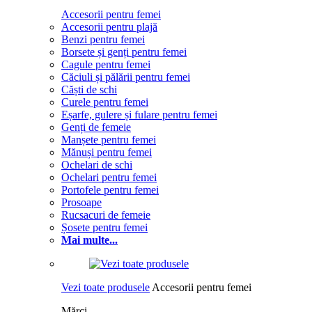
Accesorii pentru femei
Accesorii pentru plajă
Benzi pentru femei
Borsete și genți pentru femei
Cagule pentru femei
Căciuli și pălării pentru femei
Căști de schi
Curele pentru femei
Eșarfe, gulere și fulare pentru femei
Genți de femeie
Manșete pentru femei
Mănuși pentru femei
Ochelari de schi
Ochelari pentru femei
Portofele pentru femei
Prosoape
Rucsacuri de femeie
Șosete pentru femei
Mai multe...
Vezi toate produsele
Accesorii pentru femei
Mărci