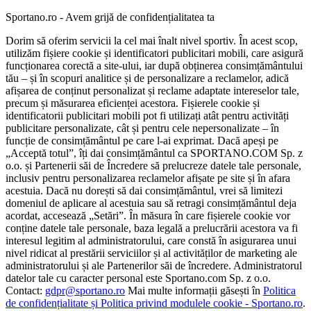
Sportano.ro - Avem grijă de confidențialitatea ta
Dorim să oferim servicii la cel mai înalt nivel sportiv. În acest scop,
utilizăm fișiere cookie și identificatori publicitari mobili, care asigură
funcționarea corectă a site-ului, iar după obținerea consimțământului
tău – și în scopuri analitice și de personalizare a reclamelor, adică
afișarea de conținut personalizat și reclame adaptate intereselor tale,
precum și măsurarea eficienței acestora. Fișierele cookie și
identificatorii publicitari mobili pot fi utilizați atât pentru activități
publicitare personalizate, cât și pentru cele nepersonalizate – în
funcție de consimțământul pe care l-ai exprimat. Dacă apeși pe
„Acceptă totul”, îți dai consimțământul ca SPORTANO.COM Sp. z
o.o. și Partenerii săi de Încredere să prelucreze datele tale personale,
inclusiv pentru personalizarea reclamelor afișate pe site și în afara
acestuia. Dacă nu dorești să dai consimțământul, vrei să limitezi
domeniul de aplicare al acestuia sau să retragi consimțământul deja
acordat, accesează „Setări”. În măsura în care fișierele cookie vor
conține datele tale personale, baza legală a prelucrării acestora va fi
interesul legitim al administratorului, care constă în asigurarea unui
nivel ridicat al prestării serviciilor și al activităților de marketing ale
administratorului și ale Partenerilor săi de încredere. Administratorul
datelor tale cu caracter personal este Sportano.com Sp. z o.o.
Contact:
gdpr@sportano.ro
Mai multe informații găsești în
Politica
de confidențialitate și Politica privind modulele cookie - Sportano.ro
.