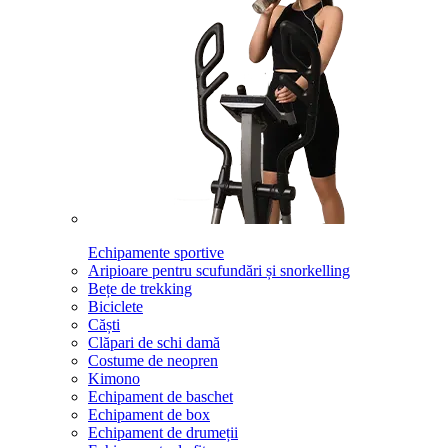
Echipamente sportive
Aripioare pentru scufundări și snorkelling
Bețe de trekking
Biciclete
Căști
Clăpari de schi damă
Costume de neopren
Kimono
Echipament de baschet
Echipament de box
Echipament de drumeții