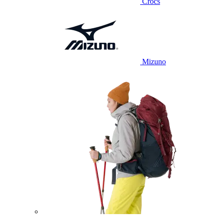
Crocs
Mizuno