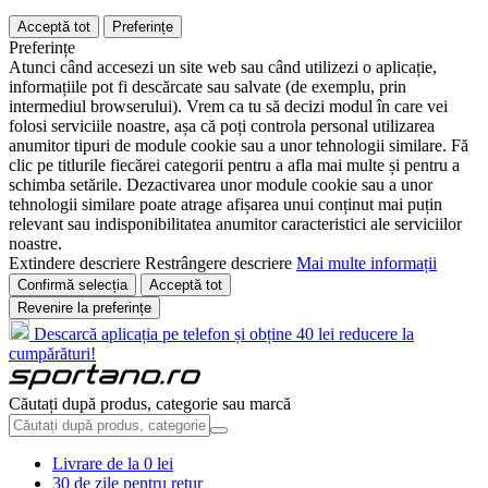
Acceptă tot
Preferințe
Preferințe
Atunci când accesezi un site web sau când utilizezi o aplicație,
informațiile pot fi descărcate sau salvate (de exemplu, prin
intermediul browserului). Vrem ca tu să decizi modul în care vei
folosi serviciile noastre, așa că poți controla personal utilizarea
anumitor tipuri de module cookie sau a unor tehnologii similare. Fă
clic pe titlurile fiecărei categorii pentru a afla mai multe și pentru a
schimba setările. Dezactivarea unor module cookie sau a unor
tehnologii similare poate atrage afișarea unui conținut mai puțin
relevant sau indisponibilitatea anumitor caracteristici ale serviciilor
noastre.
Extindere descriere
Restrângere descriere
Mai multe informații
Confirmă selecția
Acceptă tot
Revenire la preferințe
Descarcă aplicația pe telefon și obține 40 lei reducere la
cumpărături!
Căutați după produs, categorie sau marcă
Livrare de la 0 lei
30 de zile pentru retur