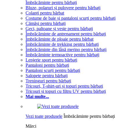
Îmbrăcăminte pentru bărbați
Bluze, polaruri și pulovere pentru bărbați
Colanți pentru bărbat
Costume de baie și pantaloni scurți pentru bărbați
Cămăși pentru bărbați
Geci, paltoane și veste pentru bărbați
Îmbrăcăminte de antrenament pentru bărbați
Îmbrăcăminte de ploaie pentru bărbat
Îmbrăcăminte de trekking pentru bărbați
Îmbrăcăminte din lână merino pentru bărbați
Îmbrăcăminte termoactive pentru bărbați
Lenjerie sport pentru bărbați
Pantaloni pentru bărbați
Pantaloni scurți pentru bărbați
Salopete pentru bărbați
Treninguri pentru bărbați
Tricouri, T-shirt-uri și topuri pentru bărbați
Tricouri și topuri cu filtru UV pentru bărbați
Mai multe...
Vezi toate produsele
Îmbrăcăminte pentru bărbați
Mărci