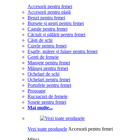
Accesorii pentru femei
Accesorii pentru plajă
Benzi pentru femei
Borsete și genți pentru femei
Cagule pentru femei
Căciuli și pălării pentru femei
Căști de schi
Curele pentru femei
Eșarfe, gulere și fulare pentru femei
Genți de femeie
Manșete pentru femei
Mănuși pentru femei
Ochelari de schi
Ochelari pentru femei
Portofele pentru femei
Prosoape
Rucsacuri de femeie
Șosete pentru femei
Mai multe...
Vezi toate produsele
Accesorii pentru femei
Mărci