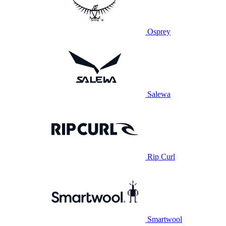
Osprey
Salewa
Rip Curl
Smartwool