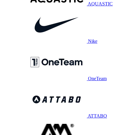
AQUASTIC
Nike
OneTeam
ATTABO