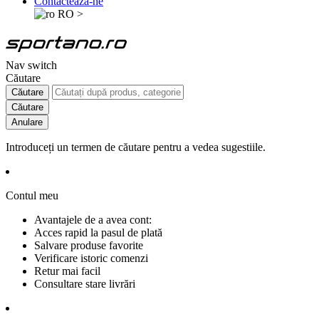
Contactează-ne
RO
>
Nav switch
Căutare
Căutare
Căutare
Anulare
Introduceți un termen de căutare pentru a vedea sugestiile.
Contul meu
Avantajele de a avea cont:
Acces rapid la pasul de plată
Salvare produse favorite
Verificare istoric comenzi
Retur mai facil
Consultare stare livrări