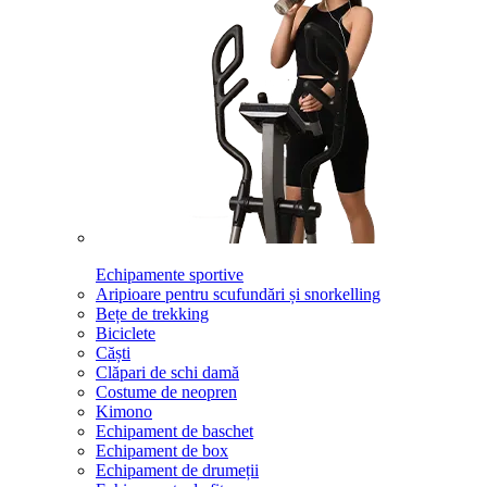
Echipamente sportive
Aripioare pentru scufundări și snorkelling
Bețe de trekking
Biciclete
Căști
Clăpari de schi damă
Costume de neopren
Kimono
Echipament de baschet
Echipament de box
Echipament de drumeții