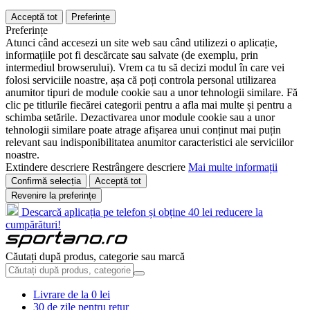
Acceptă tot
Preferințe
Preferințe
Atunci când accesezi un site web sau când utilizezi o aplicație,
informațiile pot fi descărcate sau salvate (de exemplu, prin
intermediul browserului). Vrem ca tu să decizi modul în care vei
folosi serviciile noastre, așa că poți controla personal utilizarea
anumitor tipuri de module cookie sau a unor tehnologii similare. Fă
clic pe titlurile fiecărei categorii pentru a afla mai multe și pentru a
schimba setările. Dezactivarea unor module cookie sau a unor
tehnologii similare poate atrage afișarea unui conținut mai puțin
relevant sau indisponibilitatea anumitor caracteristici ale serviciilor
noastre.
Extindere descriere
Restrângere descriere
Mai multe informații
Confirmă selecția
Acceptă tot
Revenire la preferințe
Descarcă aplicația pe telefon și obține 40 lei reducere la
cumpărături!
Căutați după produs, categorie sau marcă
Livrare de la 0 lei
30 de zile pentru retur