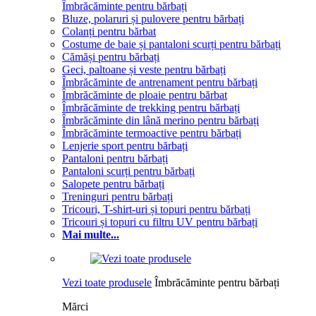
Îmbrăcăminte pentru bărbați
Bluze, polaruri și pulovere pentru bărbați
Colanți pentru bărbat
Costume de baie și pantaloni scurți pentru bărbați
Cămăși pentru bărbați
Geci, paltoane și veste pentru bărbați
Îmbrăcăminte de antrenament pentru bărbați
Îmbrăcăminte de ploaie pentru bărbat
Îmbrăcăminte de trekking pentru bărbați
Îmbrăcăminte din lână merino pentru bărbați
Îmbrăcăminte termoactive pentru bărbați
Lenjerie sport pentru bărbați
Pantaloni pentru bărbați
Pantaloni scurți pentru bărbați
Salopete pentru bărbați
Treninguri pentru bărbați
Tricouri, T-shirt-uri și topuri pentru bărbați
Tricouri și topuri cu filtru UV pentru bărbați
Mai multe...
Vezi toate produsele
Îmbrăcăminte pentru bărbați
Mărci