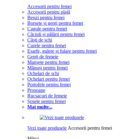
Accesorii pentru femei
Accesorii pentru plajă
Benzi pentru femei
Borsete și genți pentru femei
Cagule pentru femei
Căciuli și pălării pentru femei
Căști de schi
Curele pentru femei
Eșarfe, gulere și fulare pentru femei
Genți de femeie
Manșete pentru femei
Mănuși pentru femei
Ochelari de schi
Ochelari pentru femei
Portofele pentru femei
Prosoape
Rucsacuri de femeie
Șosete pentru femei
Mai multe...
Vezi toate produsele
Accesorii pentru femei
Mărci