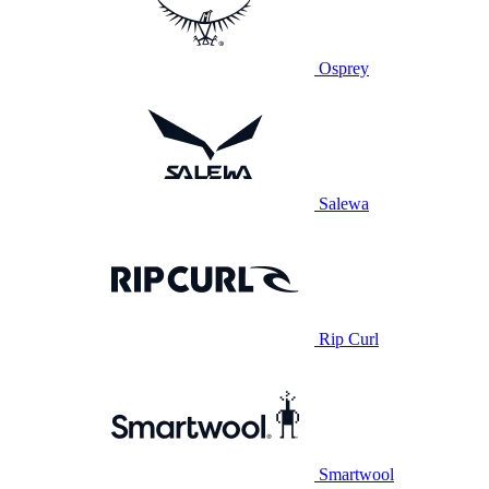
Osprey
Salewa
Rip Curl
Smartwool