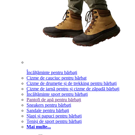
Încălțăminte pentru bărbați
Cizme de cauciuc pentru bărbat
Cizme de drumeție și de trekking pentru bărbați
Cizme de iarnă pentru și cizme de zăpadă bărbați
Încălțăminte sport pentru bărbați
Pantofi de apă pentru bărbați
Sneakers pentru bărbați
Sandale pentru bărbați
Șlapi și papuci pentru bărbați
Teniși de sport pentru bărbați
Mai multe...