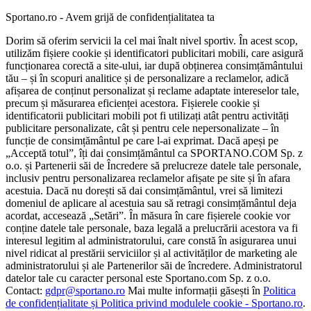
Sportano.ro - Avem grijă de confidențialitatea ta
Dorim să oferim servicii la cel mai înalt nivel sportiv. În acest scop,
utilizăm fișiere cookie și identificatori publicitari mobili, care asigură
funcționarea corectă a site-ului, iar după obținerea consimțământului
tău – și în scopuri analitice și de personalizare a reclamelor, adică
afișarea de conținut personalizat și reclame adaptate intereselor tale,
precum și măsurarea eficienței acestora. Fișierele cookie și
identificatorii publicitari mobili pot fi utilizați atât pentru activități
publicitare personalizate, cât și pentru cele nepersonalizate – în
funcție de consimțământul pe care l-ai exprimat. Dacă apeși pe
„Acceptă totul”, îți dai consimțământul ca SPORTANO.COM Sp. z
o.o. și Partenerii săi de Încredere să prelucreze datele tale personale,
inclusiv pentru personalizarea reclamelor afișate pe site și în afara
acestuia. Dacă nu dorești să dai consimțământul, vrei să limitezi
domeniul de aplicare al acestuia sau să retragi consimțământul deja
acordat, accesează „Setări”. În măsura în care fișierele cookie vor
conține datele tale personale, baza legală a prelucrării acestora va fi
interesul legitim al administratorului, care constă în asigurarea unui
nivel ridicat al prestării serviciilor și al activităților de marketing ale
administratorului și ale Partenerilor săi de încredere. Administratorul
datelor tale cu caracter personal este Sportano.com Sp. z o.o.
Contact:
gdpr@sportano.ro
Mai multe informații găsești în
Politica
de confidențialitate și Politica privind modulele cookie - Sportano.ro
.