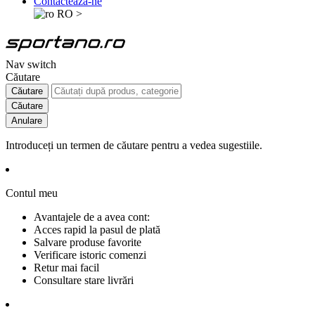
Contactează-ne
RO
>
Nav switch
Căutare
Căutare
Căutare
Anulare
Introduceți un termen de căutare pentru a vedea sugestiile.
Contul meu
Avantajele de a avea cont:
Acces rapid la pasul de plată
Salvare produse favorite
Verificare istoric comenzi
Retur mai facil
Consultare stare livrări