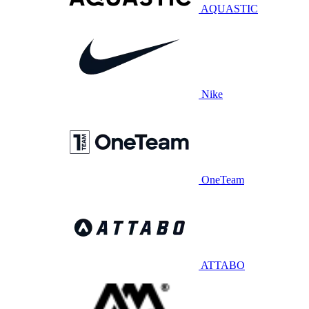
AQUASTIC
Nike
OneTeam
ATTABO