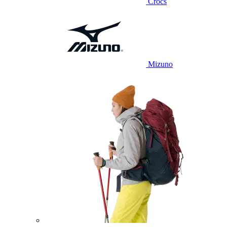
Crocs
Mizuno