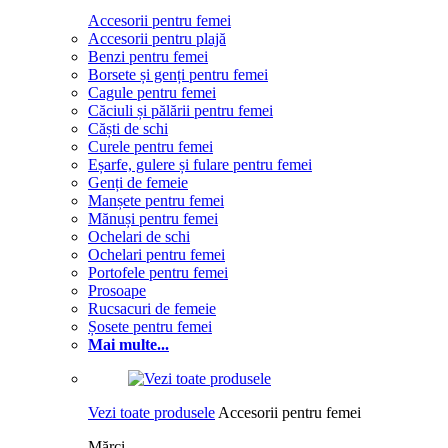
Accesorii pentru femei
Accesorii pentru plajă
Benzi pentru femei
Borsete și genți pentru femei
Cagule pentru femei
Căciuli și pălării pentru femei
Căști de schi
Curele pentru femei
Eșarfe, gulere și fulare pentru femei
Genți de femeie
Manșete pentru femei
Mănuși pentru femei
Ochelari de schi
Ochelari pentru femei
Portofele pentru femei
Prosoape
Rucsacuri de femeie
Șosete pentru femei
Mai multe...
Vezi toate produsele
Accesorii pentru femei
Mărci