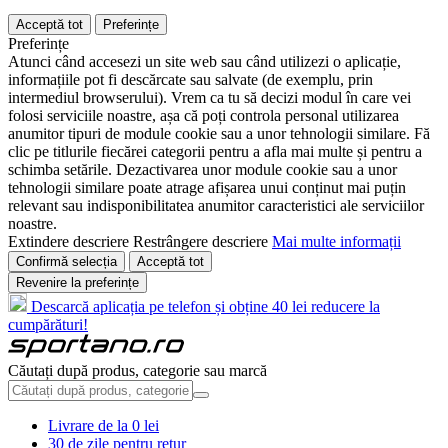
Acceptă tot
Preferințe
Preferințe
Atunci când accesezi un site web sau când utilizezi o aplicație,
informațiile pot fi descărcate sau salvate (de exemplu, prin
intermediul browserului). Vrem ca tu să decizi modul în care vei
folosi serviciile noastre, așa că poți controla personal utilizarea
anumitor tipuri de module cookie sau a unor tehnologii similare. Fă
clic pe titlurile fiecărei categorii pentru a afla mai multe și pentru a
schimba setările. Dezactivarea unor module cookie sau a unor
tehnologii similare poate atrage afișarea unui conținut mai puțin
relevant sau indisponibilitatea anumitor caracteristici ale serviciilor
noastre.
Extindere descriere
Restrângere descriere
Mai multe informații
Confirmă selecția
Acceptă tot
Revenire la preferințe
Descarcă aplicația pe telefon și obține 40 lei reducere la
cumpărături!
Căutați după produs, categorie sau marcă
Livrare de la 0 lei
30 de zile pentru retur