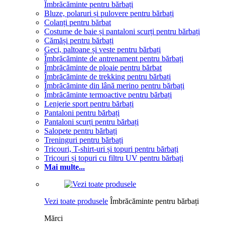
Îmbrăcăminte pentru bărbați
Bluze, polaruri și pulovere pentru bărbați
Colanți pentru bărbat
Costume de baie și pantaloni scurți pentru bărbați
Cămăși pentru bărbați
Geci, paltoane și veste pentru bărbați
Îmbrăcăminte de antrenament pentru bărbați
Îmbrăcăminte de ploaie pentru bărbat
Îmbrăcăminte de trekking pentru bărbați
Îmbrăcăminte din lână merino pentru bărbați
Îmbrăcăminte termoactive pentru bărbați
Lenjerie sport pentru bărbați
Pantaloni pentru bărbați
Pantaloni scurți pentru bărbați
Salopete pentru bărbați
Treninguri pentru bărbați
Tricouri, T-shirt-uri și topuri pentru bărbați
Tricouri și topuri cu filtru UV pentru bărbați
Mai multe...
Vezi toate produsele
Îmbrăcăminte pentru bărbați
Mărci