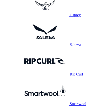
Osprey
Salewa
Rip Curl
Smartwool