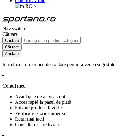
Contactează-ne
RO
>
Nav switch
Căutare
Căutare
Căutare
Anulare
Introduceți un termen de căutare pentru a vedea sugestiile.
Contul meu
Avantajele de a avea cont:
Acces rapid la pasul de plată
Salvare produse favorite
Verificare istoric comenzi
Retur mai facil
Consultare stare livrări