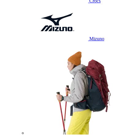
Crocs
Mizuno