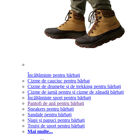
Încălțăminte pentru bărbați
Cizme de cauciuc pentru bărbat
Cizme de drumeție și de trekking pentru bărbați
Cizme de iarnă pentru și cizme de zăpadă bărbați
Încălțăminte sport pentru bărbați
Pantofi de apă pentru bărbați
Sneakers pentru bărbați
Sandale pentru bărbați
Șlapi și papuci pentru bărbați
Teniși de sport pentru bărbați
Mai multe...