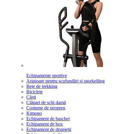
Echipamente sportive
Aripioare pentru scufundări și snorkelling
Bețe de trekking
Biciclete
Căști
Clăpari de schi damă
Costume de neopren
Kimono
Echipament de baschet
Echipament de box
Echipament de drumeții