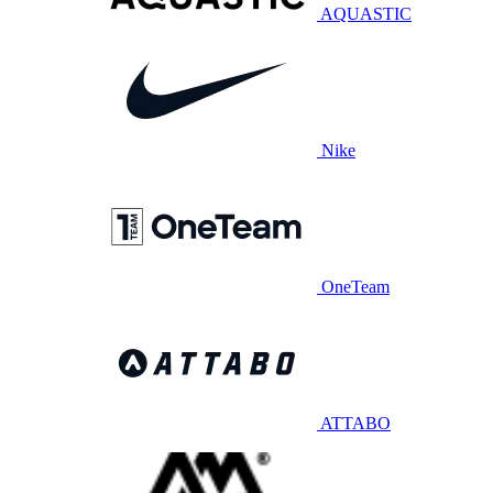
AQUASTIC
Nike
OneTeam
ATTABO