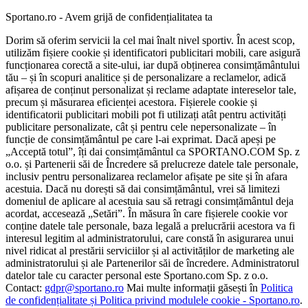
Sportano.ro - Avem grijă de confidențialitatea ta
Dorim să oferim servicii la cel mai înalt nivel sportiv. În acest scop,
utilizăm fișiere cookie și identificatori publicitari mobili, care asigură
funcționarea corectă a site-ului, iar după obținerea consimțământului
tău – și în scopuri analitice și de personalizare a reclamelor, adică
afișarea de conținut personalizat și reclame adaptate intereselor tale,
precum și măsurarea eficienței acestora. Fișierele cookie și
identificatorii publicitari mobili pot fi utilizați atât pentru activități
publicitare personalizate, cât și pentru cele nepersonalizate – în
funcție de consimțământul pe care l-ai exprimat. Dacă apeși pe
„Acceptă totul”, îți dai consimțământul ca SPORTANO.COM Sp. z
o.o. și Partenerii săi de Încredere să prelucreze datele tale personale,
inclusiv pentru personalizarea reclamelor afișate pe site și în afara
acestuia. Dacă nu dorești să dai consimțământul, vrei să limitezi
domeniul de aplicare al acestuia sau să retragi consimțământul deja
acordat, accesează „Setări”. În măsura în care fișierele cookie vor
conține datele tale personale, baza legală a prelucrării acestora va fi
interesul legitim al administratorului, care constă în asigurarea unui
nivel ridicat al prestării serviciilor și al activităților de marketing ale
administratorului și ale Partenerilor săi de încredere. Administratorul
datelor tale cu caracter personal este Sportano.com Sp. z o.o.
Contact:
gdpr@sportano.ro
Mai multe informații găsești în
Politica
de confidențialitate și Politica privind modulele cookie - Sportano.ro
.