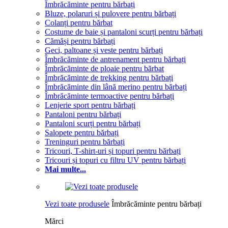
Îmbrăcăminte pentru bărbați
Bluze, polaruri și pulovere pentru bărbați
Colanți pentru bărbat
Costume de baie și pantaloni scurți pentru bărbați
Cămăși pentru bărbați
Geci, paltoane și veste pentru bărbați
Îmbrăcăminte de antrenament pentru bărbați
Îmbrăcăminte de ploaie pentru bărbat
Îmbrăcăminte de trekking pentru bărbați
Îmbrăcăminte din lână merino pentru bărbați
Îmbrăcăminte termoactive pentru bărbați
Lenjerie sport pentru bărbați
Pantaloni pentru bărbați
Pantaloni scurți pentru bărbați
Salopete pentru bărbați
Treninguri pentru bărbați
Tricouri, T-shirt-uri și topuri pentru bărbați
Tricouri și topuri cu filtru UV pentru bărbați
Mai multe...
Vezi toate produsele
Îmbrăcăminte pentru bărbați
Mărci