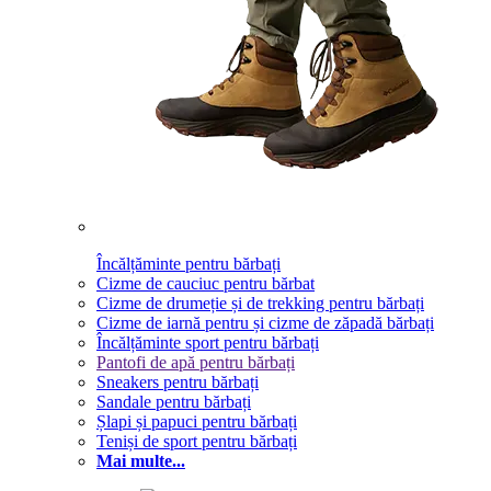
Încălțăminte pentru bărbați
Cizme de cauciuc pentru bărbat
Cizme de drumeție și de trekking pentru bărbați
Cizme de iarnă pentru și cizme de zăpadă bărbați
Încălțăminte sport pentru bărbați
Pantofi de apă pentru bărbați
Sneakers pentru bărbați
Sandale pentru bărbați
Șlapi și papuci pentru bărbați
Teniși de sport pentru bărbați
Mai multe...