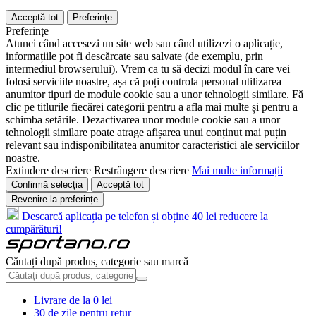
Acceptă tot
Preferințe
Preferințe
Atunci când accesezi un site web sau când utilizezi o aplicație,
informațiile pot fi descărcate sau salvate (de exemplu, prin
intermediul browserului). Vrem ca tu să decizi modul în care vei
folosi serviciile noastre, așa că poți controla personal utilizarea
anumitor tipuri de module cookie sau a unor tehnologii similare. Fă
clic pe titlurile fiecărei categorii pentru a afla mai multe și pentru a
schimba setările. Dezactivarea unor module cookie sau a unor
tehnologii similare poate atrage afișarea unui conținut mai puțin
relevant sau indisponibilitatea anumitor caracteristici ale serviciilor
noastre.
Extindere descriere
Restrângere descriere
Mai multe informații
Confirmă selecția
Acceptă tot
Revenire la preferințe
Descarcă aplicația pe telefon și obține 40 lei reducere la
cumpărături!
Căutați după produs, categorie sau marcă
Livrare de la 0 lei
30 de zile pentru retur