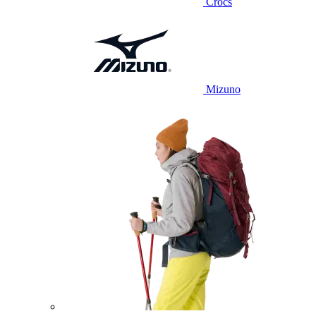
Crocs
Mizuno