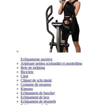
Echipamente sportive
Aripioare pentru scufundări și snorkelling
Bețe de trekking
Biciclete
Căști
Clăpari de schi damă
Costume de neopren
Kimono
Echipament de baschet
Echipament de box
Echipament de drumeții