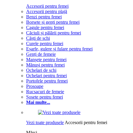
Accesorii pentru femei
Accesorii pentru plajă
Benzi pentru femei
Borsete și genți pentru femei
Cagule pentru femei
Căciuli și pălării pentru femei
Căști de schi
Curele pentru femei
Eșarfe, gulere și fulare pentru femei
Genți de femeie
Manșete pentru femei
Mănuși pentru femei
Ochelari de schi
Ochelari pentru femei
Portofele pentru femei
Prosoape
Rucsacuri de femeie
Șosete pentru femei
Mai multe...
Vezi toate produsele
Accesorii pentru femei
Mărci