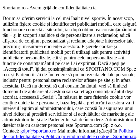
Sportano.ro - Avem grijă de confidențialitatea ta
Dorim să oferim servicii la cel mai înalt nivel sportiv. În acest scop,
utilizăm fișiere cookie și identificatori publicitari mobili, care asigură
funcționarea corectă a site-ului, iar după obținerea consimțământului
tău – și în scopuri analitice și de personalizare a reclamelor, adică
afișarea de conținut personalizat și reclame adaptate intereselor tale,
precum și măsurarea eficienței acestora. Fișierele cookie și
identificatorii publicitari mobili pot fi utilizați atât pentru activități
publicitare personalizate, cât și pentru cele nepersonalizate – în
funcție de consimțământul pe care l-ai exprimat. Dacă apeși pe
„Acceptă totul”, îți dai consimțământul ca SPORTANO.COM Sp. z
o.o. și Partenerii săi de Încredere să prelucreze datele tale personale,
inclusiv pentru personalizarea reclamelor afișate pe site și în afara
acestuia. Dacă nu dorești să dai consimțământul, vrei să limitezi
domeniul de aplicare al acestuia sau să retragi consimțământul deja
acordat, accesează „Setări”. În măsura în care fișierele cookie vor
conține datele tale personale, baza legală a prelucrării acestora va fi
interesul legitim al administratorului, care constă în asigurarea unui
nivel ridicat al prestării serviciilor și al activităților de marketing ale
administratorului și ale Partenerilor săi de încredere. Administratorul
datelor tale cu caracter personal este Sportano.com Sp. z o.o.
Contact:
gdpr@sportano.ro
Mai multe informații găsești în
Politica
de confidențialitate și Politica privind modulele cookie - Sportano.ro
.