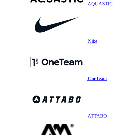
AQUASTIC
Nike
OneTeam
ATTABO