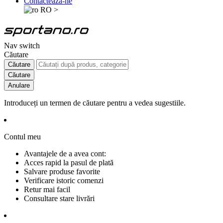
Contactează-ne
RO
>
Nav switch
Căutare
Căutare
Căutare
Anulare
Introduceți un termen de căutare pentru a vedea sugestiile.
Contul meu
Avantajele de a avea cont:
Acces rapid la pasul de plată
Salvare produse favorite
Verificare istoric comenzi
Retur mai facil
Consultare stare livrări