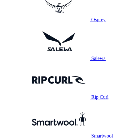
Osprey
Salewa
Rip Curl
Smartwool