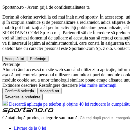
Sportano.ro - Avem grijă de confidențialitatea ta
Dorim să oferim servicii la cel mai înalt nivel sportiv. În acest scop, u
și în scopuri analitice și de personalizare a reclamelor, adică afișarea d
mobili pot fi utilizați atât pentru activități publicitare personalizate,
SPORTANO.COM Sp. z o.o. și Partenerii săi de Încredere să prelucreze d
vrei să limitezi domeniul de aplicare al acestuia sau să retragi consimț
va fi interesul legitim al administratorului, care constă în asigurarea unu
datelor tale cu caracter personal este Sportano.com Sp. z o.o. Contact
Acceptă tot
Preferințe
Preferințe
Atunci când accesezi un site web sau când utilizezi o aplicație, informa
așa că poți controla personal utilizarea anumitor tipuri de module cooki
module cookie sau a unor tehnologii similare poate atrage afișarea unui 
Extindere descriere
Restrângere descriere
Mai multe informații
Confirmă selecția
Acceptă tot
Revenire la preferințe
Descarcă aplicația pe telefon și obține 40 lei reducere la cumpărătu
Căutați după produs, categorie sau marcă
Livrare de la 0 lei