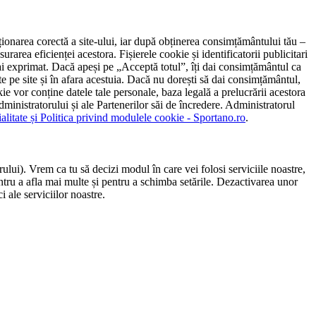
ncționarea corectă a site-ului, iar după obținerea consimțământului tău –
rarea eficienței acestora. Fișierele cookie și identificatorii publicitari
 l-ai exprimat. Dacă apeși pe „Acceptă totul”, îți dai consimțământul ca
 pe site și în afara acestuia. Dacă nu dorești să dai consimțământul,
ie vor conține datele tale personale, baza legală a prelucrării acestora
 administratorului și ale Partenerilor săi de încredere. Administratorul
ialitate și Politica privind modulele cookie - Sportano.ro
.
ului). Vrem ca tu să decizi modul în care vei folosi serviciile noastre,
entru a afla mai multe și pentru a schimba setările. Dezactivarea unor
 ale serviciilor noastre.