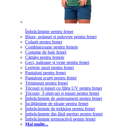
Îmbrăcăminte pentru femei
Bluze, polaruri și pulovere pentru femei
Colanți pentru femei
Combinezoane pentru femeie
Costume de baie femei
Cămăși pentru femeie
Geci, paltoane și veste pentru femei
Lenjerie sport pentru femei
Pantaloni pentru femei
Pantaloni scurți pentru femei
Treninguri pentru femei
Tricouri și topuri cu filtru UV pentru femei
Tricouri, T-shirt-uri și topuri pentru femei
Îmbrăcăminte de antrenament pentru femei
Încălțăminte de ploaie pentru femei
Îmbrăcăminte de trekking pentru femei
Îmbrăcăminte din lână merino pentru femei
Îmbrăcăminte termoactivă pentru femei
Mai multe...