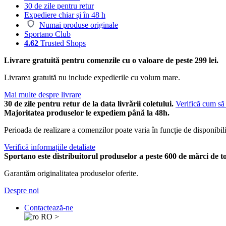
30 de zile pentru retur
Expediere chiar și în 48 h
Numai produse originale
Sportano Club
4.62
Trusted Shops
Livrare gratuită pentru comenzile cu o valoare de peste 299 lei.
Livrarea gratuită nu include expedierile cu volum mare.
Mai multe despre livrare
30 de zile pentru retur de la data livrării coletului.
Verifică cum să 
Majoritatea produselor le expediem până la 48h.
Perioada de realizare a comenzilor poate varia în funcție de disponibili
Verifică informațiile detaliate
Sportano este distribuitorul produselor a peste 600 de mărci de t
Garantăm originalitatea produselor oferite.
Despre noi
Contactează-ne
RO
>