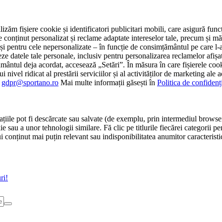
tilizăm fișiere cookie și identificatori publicitari mobili, care asigură fu
e conținut personalizat și reclame adaptate intereselor tale, precum și măsu
 cât și pentru cele nepersonalizate – în funcție de consimțământul pe care
atele tale personale, inclusiv pentru personalizarea reclamelor afișate
ământul deja acordat, accesează „Setări”. În măsura în care fișierele cook
i nivel ridicat al prestării serviciilor și al activităților de marketing ale
:
gdpr@sportano.ro
Mai multe informații găsești în
Politica de confidenț
țiile pot fi descărcate sau salvate (de exemplu, prin intermediul browser
e sau a unor tehnologii similare. Fă clic pe titlurile fiecărei categorii p
conținut mai puțin relevant sau indisponibilitatea anumitor caracteristici
ri!