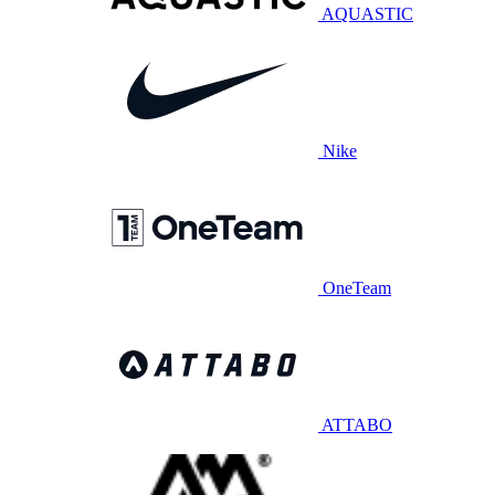
AQUASTIC
Nike
OneTeam
ATTABO