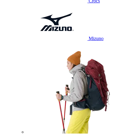
Crocs
Mizuno