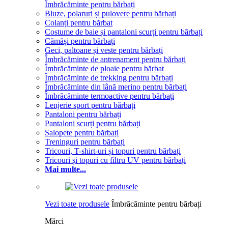
Îmbrăcăminte pentru bărbați
Bluze, polaruri și pulovere pentru bărbați
Colanți pentru bărbat
Costume de baie și pantaloni scurți pentru bărbați
Cămăși pentru bărbați
Geci, paltoane și veste pentru bărbați
Îmbrăcăminte de antrenament pentru bărbați
Îmbrăcăminte de ploaie pentru bărbat
Îmbrăcăminte de trekking pentru bărbați
Îmbrăcăminte din lână merino pentru bărbați
Îmbrăcăminte termoactive pentru bărbați
Lenjerie sport pentru bărbați
Pantaloni pentru bărbați
Pantaloni scurți pentru bărbați
Salopete pentru bărbați
Treninguri pentru bărbați
Tricouri, T-shirt-uri și topuri pentru bărbați
Tricouri și topuri cu filtru UV pentru bărbați
Mai multe...
Vezi toate produsele
Îmbrăcăminte pentru bărbați
Mărci