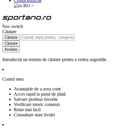
Contactează-ne
RO
>
Nav switch
Căutare
Căutare
Căutare
Anulare
Introduceți un termen de căutare pentru a vedea sugestiile.
Contul meu
Avantajele de a avea cont:
Acces rapid la pasul de plată
Salvare produse favorite
Verificare istoric comenzi
Retur mai facil
Consultare stare livrări