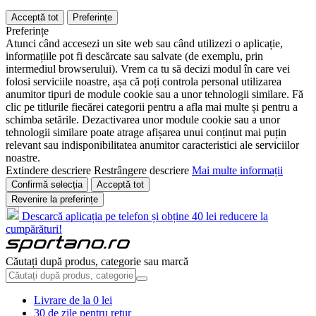
Acceptă tot
Preferințe
Preferințe
Atunci când accesezi un site web sau când utilizezi o aplicație,
informațiile pot fi descărcate sau salvate (de exemplu, prin
intermediul browserului). Vrem ca tu să decizi modul în care vei
folosi serviciile noastre, așa că poți controla personal utilizarea
anumitor tipuri de module cookie sau a unor tehnologii similare. Fă
clic pe titlurile fiecărei categorii pentru a afla mai multe și pentru a
schimba setările. Dezactivarea unor module cookie sau a unor
tehnologii similare poate atrage afișarea unui conținut mai puțin
relevant sau indisponibilitatea anumitor caracteristici ale serviciilor
noastre.
Extindere descriere
Restrângere descriere
Mai multe informații
Confirmă selecția
Acceptă tot
Revenire la preferințe
Descarcă aplicația pe telefon și obține 40 lei reducere la
cumpărături!
Căutați după produs, categorie sau marcă
Livrare de la 0 lei
30 de zile pentru retur