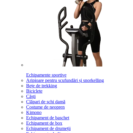
Echipamente sportive
Aripioare pentru scufundări și snorkelling
Bețe de trekking
Biciclete
Căști
Clăpari de schi damă
Costume de neopren
Kimono
Echipament de baschet
Echipament de box
Echipament de drumeții