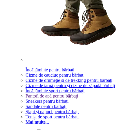
Încălțăminte pentru bărbați
Cizme de cauciuc pentru bărbat
Cizme de drumeție și de trekking pentru bărbați
Cizme de iarnă pentru și cizme de zăpadă bărbați
Încălțăminte sport pentru bărbați
Pantofi de apă pentru bărbați
Sneakers pentru bărbați
Sandale pentru bărbați
Șlapi și papuci pentru bărbați
Teniși de sport pentru bărbați
Mai multe...