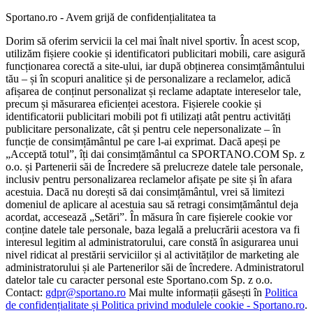
Sportano.ro - Avem grijă de confidențialitatea ta
Dorim să oferim servicii la cel mai înalt nivel sportiv. În acest scop,
utilizăm fișiere cookie și identificatori publicitari mobili, care asigură
funcționarea corectă a site-ului, iar după obținerea consimțământului
tău – și în scopuri analitice și de personalizare a reclamelor, adică
afișarea de conținut personalizat și reclame adaptate intereselor tale,
precum și măsurarea eficienței acestora. Fișierele cookie și
identificatorii publicitari mobili pot fi utilizați atât pentru activități
publicitare personalizate, cât și pentru cele nepersonalizate – în
funcție de consimțământul pe care l-ai exprimat. Dacă apeși pe
„Acceptă totul”, îți dai consimțământul ca SPORTANO.COM Sp. z
o.o. și Partenerii săi de Încredere să prelucreze datele tale personale,
inclusiv pentru personalizarea reclamelor afișate pe site și în afara
acestuia. Dacă nu dorești să dai consimțământul, vrei să limitezi
domeniul de aplicare al acestuia sau să retragi consimțământul deja
acordat, accesează „Setări”. În măsura în care fișierele cookie vor
conține datele tale personale, baza legală a prelucrării acestora va fi
interesul legitim al administratorului, care constă în asigurarea unui
nivel ridicat al prestării serviciilor și al activităților de marketing ale
administratorului și ale Partenerilor săi de încredere. Administratorul
datelor tale cu caracter personal este Sportano.com Sp. z o.o.
Contact:
gdpr@sportano.ro
Mai multe informații găsești în
Politica
de confidențialitate și Politica privind modulele cookie - Sportano.ro
.