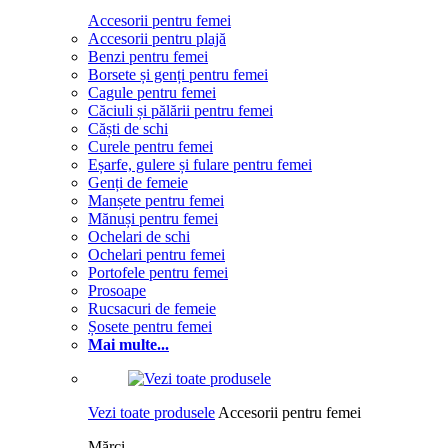
Accesorii pentru femei
Accesorii pentru plajă
Benzi pentru femei
Borsete și genți pentru femei
Cagule pentru femei
Căciuli și pălării pentru femei
Căști de schi
Curele pentru femei
Eșarfe, gulere și fulare pentru femei
Genți de femeie
Manșete pentru femei
Mănuși pentru femei
Ochelari de schi
Ochelari pentru femei
Portofele pentru femei
Prosoape
Rucsacuri de femeie
Șosete pentru femei
Mai multe...
Vezi toate produsele
Accesorii pentru femei
Mărci