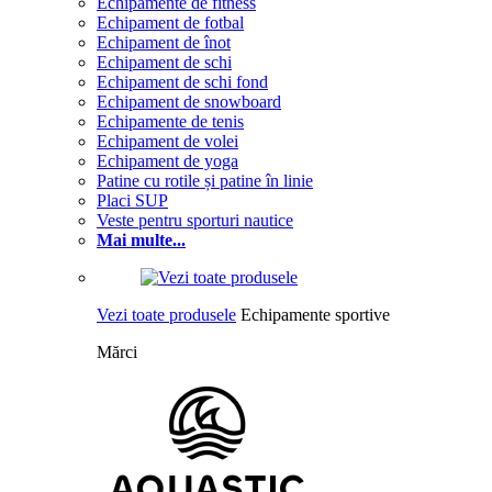
Echipamente de fitness
Echipament de fotbal
Echipament de înot
Echipament de schi
Echipament de schi fond
Echipament de snowboard
Echipamente de tenis
Echipament de volei
Echipament de yoga
Patine cu rotile și patine în linie
Placi SUP
Veste pentru sporturi nautice
Mai multe...
Vezi toate produsele
Echipamente sportive
Mărci