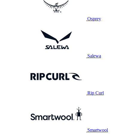
Osprey
Salewa
Rip Curl
Smartwool