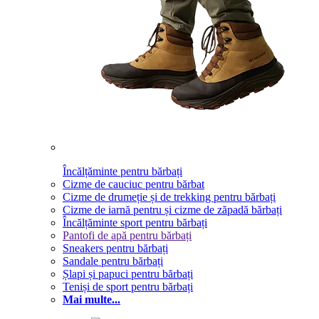
Încălțăminte pentru bărbați
Cizme de cauciuc pentru bărbat
Cizme de drumeție și de trekking pentru bărbați
Cizme de iarnă pentru și cizme de zăpadă bărbați
Încălțăminte sport pentru bărbați
Pantofi de apă pentru bărbați
Sneakers pentru bărbați
Sandale pentru bărbați
Șlapi și papuci pentru bărbați
Teniși de sport pentru bărbați
Mai multe...