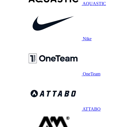
AQUASTIC
Nike
OneTeam
ATTABO