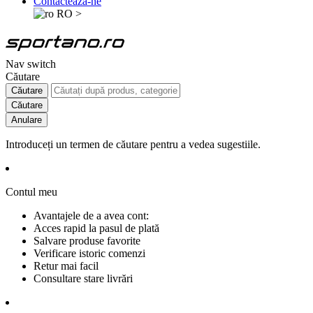
Contactează-ne
RO
>
Nav switch
Căutare
Căutare
Căutare
Anulare
Introduceți un termen de căutare pentru a vedea sugestiile.
Contul meu
Avantajele de a avea cont:
Acces rapid la pasul de plată
Salvare produse favorite
Verificare istoric comenzi
Retur mai facil
Consultare stare livrări