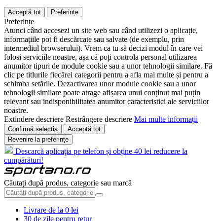
Acceptă tot
Preferințe
Preferințe
Atunci când accesezi un site web sau când utilizezi o aplicație,
informațiile pot fi descărcate sau salvate (de exemplu, prin
intermediul browserului). Vrem ca tu să decizi modul în care vei
folosi serviciile noastre, așa că poți controla personal utilizarea
anumitor tipuri de module cookie sau a unor tehnologii similare. Fă
clic pe titlurile fiecărei categorii pentru a afla mai multe și pentru a
schimba setările. Dezactivarea unor module cookie sau a unor
tehnologii similare poate atrage afișarea unui conținut mai puțin
relevant sau indisponibilitatea anumitor caracteristici ale serviciilor
noastre.
Extindere descriere
Restrângere descriere
Mai multe informații
Confirmă selecția
Acceptă tot
Revenire la preferințe
Descarcă aplicația pe telefon și obține 40 lei reducere la
cumpărături!
Căutați după produs, categorie sau marcă
Livrare de la 0 lei
30 de zile pentru retur