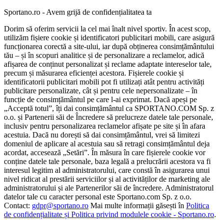
Sportano.ro - Avem grijă de confidențialitatea ta
Dorim să oferim servicii la cel mai înalt nivel sportiv. În acest scop,
utilizăm fișiere cookie și identificatori publicitari mobili, care asigură
funcționarea corectă a site-ului, iar după obținerea consimțământului
tău – și în scopuri analitice și de personalizare a reclamelor, adică
afișarea de conținut personalizat și reclame adaptate intereselor tale,
precum și măsurarea eficienței acestora. Fișierele cookie și
identificatorii publicitari mobili pot fi utilizați atât pentru activități
publicitare personalizate, cât și pentru cele nepersonalizate – în
funcție de consimțământul pe care l-ai exprimat. Dacă apeși pe
„Acceptă totul”, îți dai consimțământul ca SPORTANO.COM Sp. z
o.o. și Partenerii săi de Încredere să prelucreze datele tale personale,
inclusiv pentru personalizarea reclamelor afișate pe site și în afara
acestuia. Dacă nu dorești să dai consimțământul, vrei să limitezi
domeniul de aplicare al acestuia sau să retragi consimțământul deja
acordat, accesează „Setări”. În măsura în care fișierele cookie vor
conține datele tale personale, baza legală a prelucrării acestora va fi
interesul legitim al administratorului, care constă în asigurarea unui
nivel ridicat al prestării serviciilor și al activităților de marketing ale
administratorului și ale Partenerilor săi de încredere. Administratorul
datelor tale cu caracter personal este Sportano.com Sp. z o.o.
Contact:
gdpr@sportano.ro
Mai multe informații găsești în
Politica
de confidențialitate și Politica privind modulele cookie - Sportano.ro
.