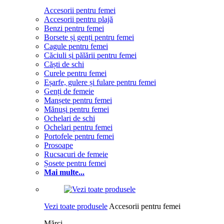
Accesorii pentru femei
Accesorii pentru plajă
Benzi pentru femei
Borsete și genți pentru femei
Cagule pentru femei
Căciuli și pălării pentru femei
Căști de schi
Curele pentru femei
Eșarfe, gulere și fulare pentru femei
Genți de femeie
Manșete pentru femei
Mănuși pentru femei
Ochelari de schi
Ochelari pentru femei
Portofele pentru femei
Prosoape
Rucsacuri de femeie
Șosete pentru femei
Mai multe...
Vezi toate produsele
Accesorii pentru femei
Mărci