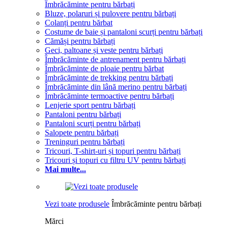
Îmbrăcăminte pentru bărbați
Bluze, polaruri și pulovere pentru bărbați
Colanți pentru bărbat
Costume de baie și pantaloni scurți pentru bărbați
Cămăși pentru bărbați
Geci, paltoane și veste pentru bărbați
Îmbrăcăminte de antrenament pentru bărbați
Îmbrăcăminte de ploaie pentru bărbat
Îmbrăcăminte de trekking pentru bărbați
Îmbrăcăminte din lână merino pentru bărbați
Îmbrăcăminte termoactive pentru bărbați
Lenjerie sport pentru bărbați
Pantaloni pentru bărbați
Pantaloni scurți pentru bărbați
Salopete pentru bărbați
Treninguri pentru bărbați
Tricouri, T-shirt-uri și topuri pentru bărbați
Tricouri și topuri cu filtru UV pentru bărbați
Mai multe...
Vezi toate produsele
Îmbrăcăminte pentru bărbați
Mărci