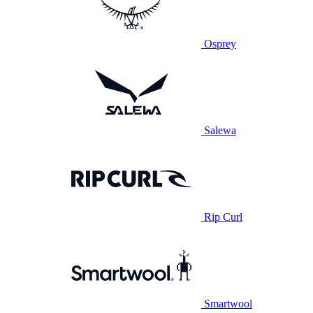
Osprey
Salewa
Rip Curl
Smartwool