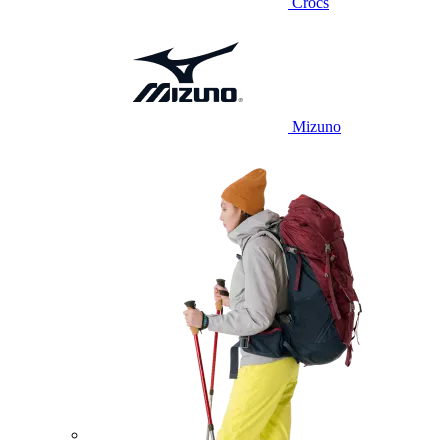
Crocs
Mizuno