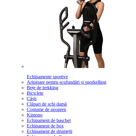
Echipamente sportive
Aripioare pentru scufundări și snorkelling
Bețe de trekking
Biciclete
Căști
Clăpari de schi damă
Costume de neopren
Kimono
Echipament de baschet
Echipament de box
Echipament de drumeții