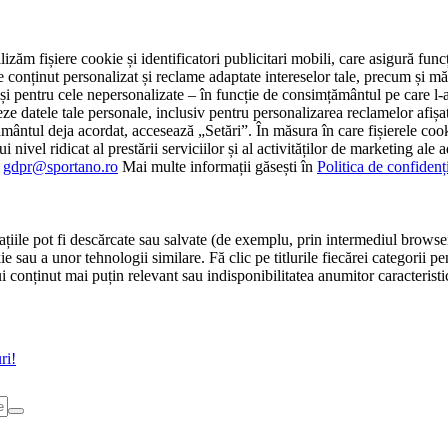
tilizăm fișiere cookie și identificatori publicitari mobili, care asigură fu
e conținut personalizat și reclame adaptate intereselor tale, precum și măsu
 cât și pentru cele nepersonalizate – în funcție de consimțământul pe care
atele tale personale, inclusiv pentru personalizarea reclamelor afișate
ământul deja acordat, accesează „Setări”. În măsura în care fișierele cook
i nivel ridicat al prestării serviciilor și al activităților de marketing ale
:
gdpr@sportano.ro
Mai multe informații găsești în
Politica de confidenț
țiile pot fi descărcate sau salvate (de exemplu, prin intermediul browser
e sau a unor tehnologii similare. Fă clic pe titlurile fiecărei categorii p
conținut mai puțin relevant sau indisponibilitatea anumitor caracteristici
ri!