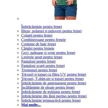
Îmbrăcăminte pentru femei
Bluze, polaruri și pulovere pentru femei
Colanți pentru femei
Combinezoane pentru femeie
Costume de baie femei
Cămăși pentru femeie
Geci, paltoane și veste pentru femei
Lenjerie sport pentru femei
Pantaloni pentru femei
Pantaloni scurți pentru femei
Treninguri pentru femei
Tricouri și topuri cu filtru UV pentru femei
Tricouri, T-shirt-uri și topuri pentru femei
Îmbrăcăminte de antrenament pentru femei
Încălțăminte de ploaie pentru femei
Îmbrăcăminte de trekking pentru femei
Îmbrăcăminte din lână merino pentru femei
Îmbrăcăminte termoactivă pentru femei
Mai multe...