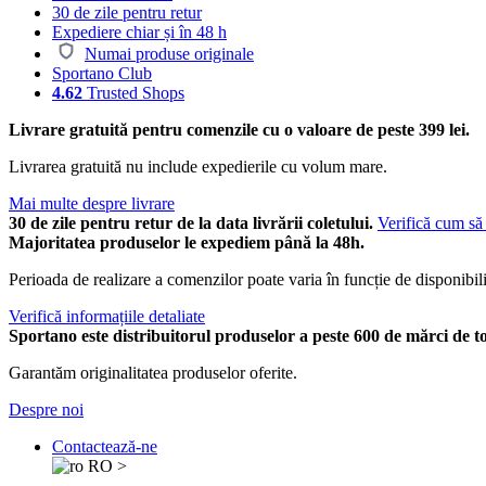
30 de zile pentru retur
Expediere chiar și în 48 h
Numai produse originale
Sportano Club
4.62
Trusted Shops
Livrare gratuită pentru comenzile cu o valoare de peste 399 lei.
Livrarea gratuită nu include expedierile cu volum mare.
Mai multe despre livrare
30 de zile pentru retur de la data livrării coletului.
Verifică cum să 
Majoritatea produselor le expediem până la 48h.
Perioada de realizare a comenzilor poate varia în funcție de disponibili
Verifică informațiile detaliate
Sportano este distribuitorul produselor a peste 600 de mărci de t
Garantăm originalitatea produselor oferite.
Despre noi
Contactează-ne
RO
>