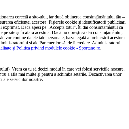
ncționarea corectă a site-ului, iar după obținerea consimțământului tău –
rarea eficienței acestora. Fișierele cookie și identificatorii publicitari
 l-ai exprimat. Dacă apeși pe „Acceptă totul”, îți dai consimțământul ca
 pe site și în afara acestuia. Dacă nu dorești să dai consimțământul,
ie vor conține datele tale personale, baza legală a prelucrării acestora
 administratorului și ale Partenerilor săi de încredere. Administratorul
ialitate și Politica privind modulele cookie - Sportano.ro
.
ului). Vrem ca tu să decizi modul în care vei folosi serviciile noastre,
entru a afla mai multe și pentru a schimba setările. Dezactivarea unor
 ale serviciilor noastre.