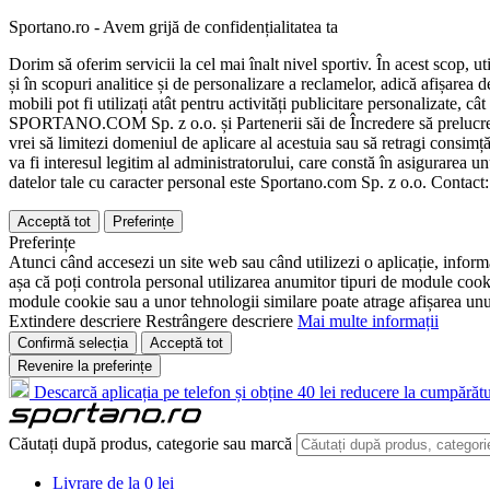
Sportano.ro - Avem grijă de confidențialitatea ta
Dorim să oferim servicii la cel mai înalt nivel sportiv. În acest scop, u
și în scopuri analitice și de personalizare a reclamelor, adică afișarea d
mobili pot fi utilizați atât pentru activități publicitare personalizate,
SPORTANO.COM Sp. z o.o. și Partenerii săi de Încredere să prelucreze d
vrei să limitezi domeniul de aplicare al acestuia sau să retragi consimț
va fi interesul legitim al administratorului, care constă în asigurarea unu
datelor tale cu caracter personal este Sportano.com Sp. z o.o. Contact
Acceptă tot
Preferințe
Preferințe
Atunci când accesezi un site web sau când utilizezi o aplicație, informa
așa că poți controla personal utilizarea anumitor tipuri de module cooki
module cookie sau a unor tehnologii similare poate atrage afișarea unui 
Extindere descriere
Restrângere descriere
Mai multe informații
Confirmă selecția
Acceptă tot
Revenire la preferințe
Descarcă aplicația pe telefon și obține 40 lei reducere la cumpărătu
Căutați după produs, categorie sau marcă
Livrare de la 0 lei