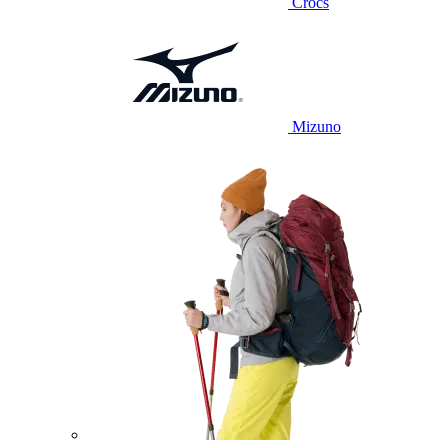
Crocs
Mizuno