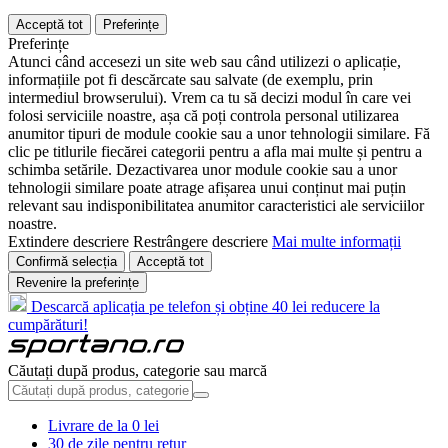
Acceptă tot
Preferințe
Preferințe
Atunci când accesezi un site web sau când utilizezi o aplicație,
informațiile pot fi descărcate sau salvate (de exemplu, prin
intermediul browserului). Vrem ca tu să decizi modul în care vei
folosi serviciile noastre, așa că poți controla personal utilizarea
anumitor tipuri de module cookie sau a unor tehnologii similare. Fă
clic pe titlurile fiecărei categorii pentru a afla mai multe și pentru a
schimba setările. Dezactivarea unor module cookie sau a unor
tehnologii similare poate atrage afișarea unui conținut mai puțin
relevant sau indisponibilitatea anumitor caracteristici ale serviciilor
noastre.
Extindere descriere
Restrângere descriere
Mai multe informații
Confirmă selecția
Acceptă tot
Revenire la preferințe
Descarcă aplicația pe telefon și obține 40 lei reducere la
cumpărături!
Căutați după produs, categorie sau marcă
Livrare de la 0 lei
30 de zile pentru retur