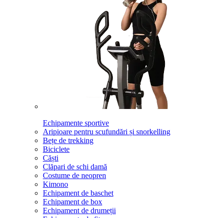
Echipamente sportive
Aripioare pentru scufundări și snorkelling
Bețe de trekking
Biciclete
Căști
Clăpari de schi damă
Costume de neopren
Kimono
Echipament de baschet
Echipament de box
Echipament de drumeții