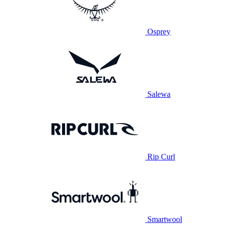
Osprey
Salewa
Rip Curl
Smartwool