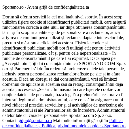
Sportano.ro - Avem grijă de confidențialitatea ta
Dorim să oferim servicii la cel mai înalt nivel sportiv. În acest scop,
utilizăm fișiere cookie și identificatori publicitari mobili, care asigură
funcționarea corectă a site-ului, iar după obținerea consimțământului
tău – și în scopuri analitice și de personalizare a reclamelor, adică
afișarea de conținut personalizat și reclame adaptate intereselor tale,
precum și măsurarea eficienței acestora. Fișierele cookie și
identificatorii publicitari mobili pot fi utilizați atât pentru activități
publicitare personalizate, cât și pentru cele nepersonalizate – în
funcție de consimțământul pe care l-ai exprimat. Dacă apeși pe
„Acceptă totul”, îți dai consimțământul ca SPORTANO.COM Sp. z
o.o. și Partenerii săi de Încredere să prelucreze datele tale personale,
inclusiv pentru personalizarea reclamelor afișate pe site și în afara
acestuia. Dacă nu dorești să dai consimțământul, vrei să limitezi
domeniul de aplicare al acestuia sau să retragi consimțământul deja
acordat, accesează „Setări”. În măsura în care fișierele cookie vor
conține datele tale personale, baza legală a prelucrării acestora va fi
interesul legitim al administratorului, care constă în asigurarea unui
nivel ridicat al prestării serviciilor și al activităților de marketing ale
administratorului și ale Partenerilor săi de încredere. Administratorul
datelor tale cu caracter personal este Sportano.com Sp. z o.o.
Contact:
gdpr@sportano.ro
Mai multe informații găsești în
Politica
de confidențialitate și Politica privind modulele cookie - Sportano.ro
.