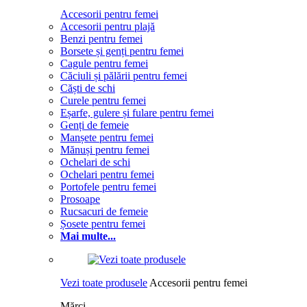
Accesorii pentru femei
Accesorii pentru plajă
Benzi pentru femei
Borsete și genți pentru femei
Cagule pentru femei
Căciuli și pălării pentru femei
Căști de schi
Curele pentru femei
Eșarfe, gulere și fulare pentru femei
Genți de femeie
Manșete pentru femei
Mănuși pentru femei
Ochelari de schi
Ochelari pentru femei
Portofele pentru femei
Prosoape
Rucsacuri de femeie
Șosete pentru femei
Mai multe...
Vezi toate produsele
Accesorii pentru femei
Mărci