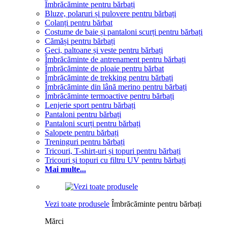
Îmbrăcăminte pentru bărbați
Bluze, polaruri și pulovere pentru bărbați
Colanți pentru bărbat
Costume de baie și pantaloni scurți pentru bărbați
Cămăși pentru bărbați
Geci, paltoane și veste pentru bărbați
Îmbrăcăminte de antrenament pentru bărbați
Îmbrăcăminte de ploaie pentru bărbat
Îmbrăcăminte de trekking pentru bărbați
Îmbrăcăminte din lână merino pentru bărbați
Îmbrăcăminte termoactive pentru bărbați
Lenjerie sport pentru bărbați
Pantaloni pentru bărbați
Pantaloni scurți pentru bărbați
Salopete pentru bărbați
Treninguri pentru bărbați
Tricouri, T-shirt-uri și topuri pentru bărbați
Tricouri și topuri cu filtru UV pentru bărbați
Mai multe...
Vezi toate produsele
Îmbrăcăminte pentru bărbați
Mărci