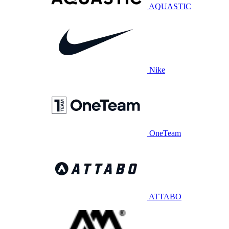
AQUASTIC
Nike
OneTeam
ATTABO