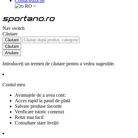
Contactează-ne
RO
>
Nav switch
Căutare
Căutare
Căutare
Anulare
Introduceți un termen de căutare pentru a vedea sugestiile.
Contul meu
Avantajele de a avea cont:
Acces rapid la pasul de plată
Salvare produse favorite
Verificare istoric comenzi
Retur mai facil
Consultare stare livrări