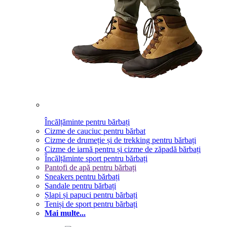
Încălțăminte pentru bărbați
Cizme de cauciuc pentru bărbat
Cizme de drumeție și de trekking pentru bărbați
Cizme de iarnă pentru și cizme de zăpadă bărbați
Încălțăminte sport pentru bărbați
Pantofi de apă pentru bărbați
Sneakers pentru bărbați
Sandale pentru bărbați
Șlapi și papuci pentru bărbați
Teniși de sport pentru bărbați
Mai multe...